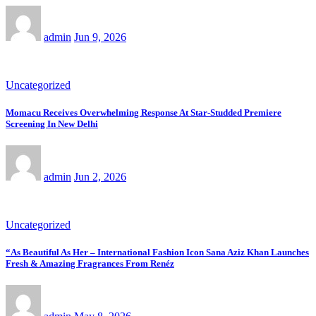
admin
Jun 9, 2026
Uncategorized
Momacu Receives Overwhelming Response At Star-Studded Premiere
Screening In New Delhi
admin
Jun 2, 2026
Uncategorized
“As Beautiful As Her – International Fashion Icon Sana Aziz Khan Launches
Fresh & Amazing Fragrances From Renéz