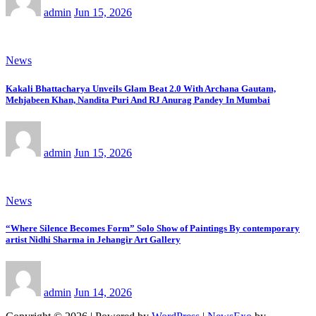
admin
Jun 15, 2026
News
Kakali Bhattacharya Unveils Glam Beat 2.0 With Archana Gautam,
Mehjabeen Khan, Nandita Puri And RJ Anurag Pandey In Mumbai
admin
Jun 15, 2026
News
“Where Silence Becomes Form” Solo Show of Paintings By contemporary
artist Nidhi Sharma in Jehangir Art Gallery
admin
Jun 14, 2026