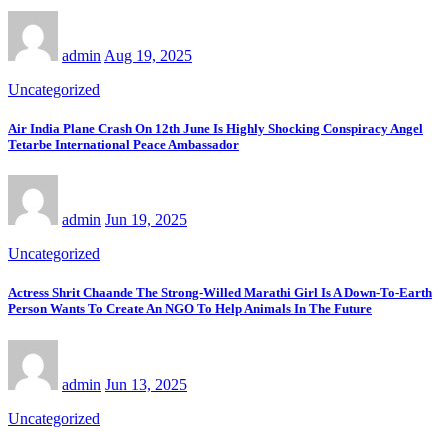
admin
Aug 19, 2025
Uncategorized
Air India Plane Crash On 12th June Is Highly Shocking Conspiracy Angel
Tetarbe International Peace Ambassador
admin
Jun 19, 2025
Uncategorized
Actress Shrit Chaande The Strong-Willed Marathi Girl Is A Down-To-Earth
Person Wants To Create An NGO To Help Animals In The Future
admin
Jun 13, 2025
Uncategorized