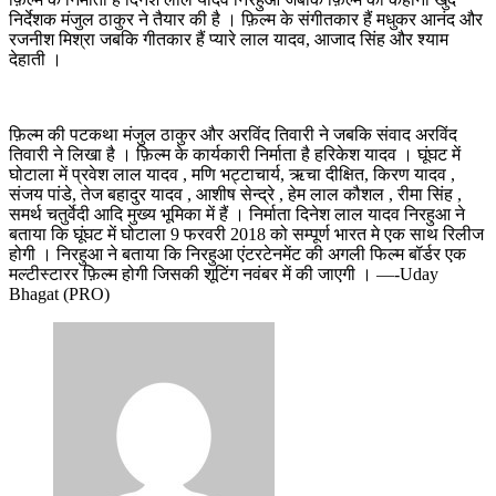
निर्देशक मंजुल ठाकुर ने तैयार की है । फ़िल्म के संगीतकार हैं मधुकर आनंद और
रजनीश मिश्रा जबकि गीतकार हैं प्यारे लाल यादव, आजाद सिंह और श्याम
देहाती ।
फ़िल्म की पटकथा मंजुल ठाकुर और अरविंद तिवारी ने जबकि संवाद अरविंद
तिवारी ने लिखा है । फ़िल्म के कार्यकारी निर्माता है हरिकेश यादव । घूंघट में
घोटाला में प्रवेश लाल यादव , मणि भट्टाचार्य, ऋचा दीक्षित, किरण यादव ,
संजय पांडे, तेज बहादुर यादव , आशीष सेन्द्रे , हेम लाल कौशल , रीमा सिंह ,
समर्थ चतुर्वेदी आदि मुख्य भूमिका में हैं । निर्माता दिनेश लाल यादव निरहुआ ने
बताया कि घूंघट में घोटाला 9 फरवरी 2018 को सम्पूर्ण भारत मे एक साथ रिलीज
होगी । निरहुआ ने बताया कि निरहुआ एंटरटेनमेंट की अगली फिल्म बॉर्डर एक
मल्टीस्टारर फ़िल्म होगी जिसकी शूटिंग नवंबर में की जाएगी । —-Uday
Bhagat (PRO)