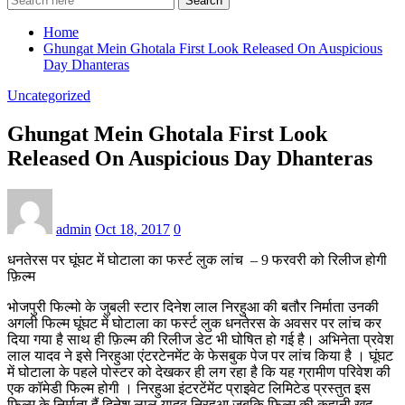
Search
Home
Ghungat Mein Ghotala First Look Released On Auspicious
Day Dhanteras
Uncategorized
Ghungat Mein Ghotala First Look
Released On Auspicious Day Dhanteras
admin
Oct 18, 2017
0
धनतेरस पर घूंघट में घोटाला का फर्स्ट लुक लांच – 9 फरवरी को रिलीज होगी
फ़िल्म
भोजपुरी फिल्मो के जुबली स्टार दिनेश लाल निरहुआ की बतौर निर्माता उनकी
अगली फिल्म घूंघट में घोटाला का फर्स्ट लुक धनतेरस के अवसर पर लांच कर
दिया गया है साथ ही फ़िल्म की रिलीज डेट भी घोषित हो गई है। अभिनेता प्रवेश
लाल यादव ने इसे निरहुआ एंटरटेनमेंट के फेसबुक पेज पर लांच किया है । घूंघट
में घोटाला के पहले पोस्टर को देखकर ही लग रहा है कि यह ग्रामीण परिवेश की
एक कॉमेडी फिल्म होगी । निरहुआ इंटरटेंमेंट प्राइवेट लिमिटेड प्रस्तुत इस
फ़िल्म के निर्माता हैं दिनेश लाल यादव निरहुआ जबकि फ़िल्म की कहानी खुद