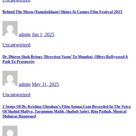
Behind The Moon (Yamalokham) Shines At Cannes Film Festival 2025
admin
Jun 1, 2025
Uncategorized
Dr. Dhiren Shah Brings ‘Direction Vastu’ To Mumbai, Offers Bollywood A
Path To Prosperity
admin
May 31, 2025
Uncategorized
2 Songs Of Dr. Krishna Chouhan’s Film Aatma.Com Recorded In The Voice
Of Shahid Mallya, Tarannum Malik, Shabab Sabri, Ritu Pathak, Musical
Muhurat Happened