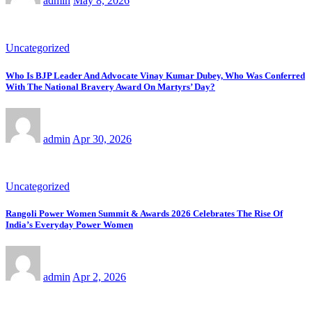
admin
May 8, 2026
Uncategorized
Who Is BJP Leader And Advocate Vinay Kumar Dubey, Who Was Conferred
With The National Bravery Award On Martyrs’ Day?
admin
Apr 30, 2026
Uncategorized
Rangoli Power Women Summit & Awards 2026 Celebrates The Rise Of
India’s Everyday Power Women
admin
Apr 2, 2026