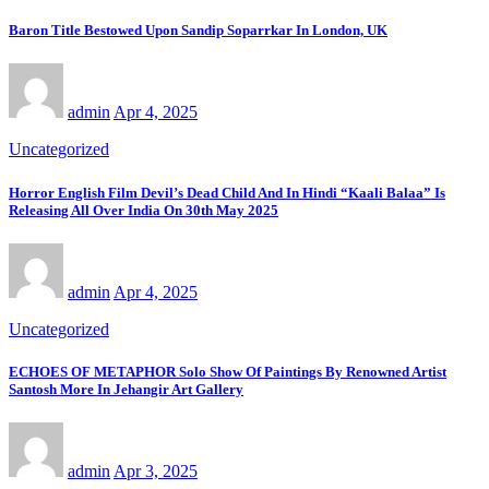
Baron Title Bestowed Upon Sandip Soparrkar In London, UK
admin
Apr 4, 2025
Uncategorized
Horror English Film Devil’s Dead Child And In Hindi “Kaali Balaa” Is
Releasing All Over India On 30th May 2025
admin
Apr 4, 2025
Uncategorized
ECHOES OF METAPHOR Solo Show Of Paintings By Renowned Artist
Santosh More In Jehangir Art Gallery
admin
Apr 3, 2025