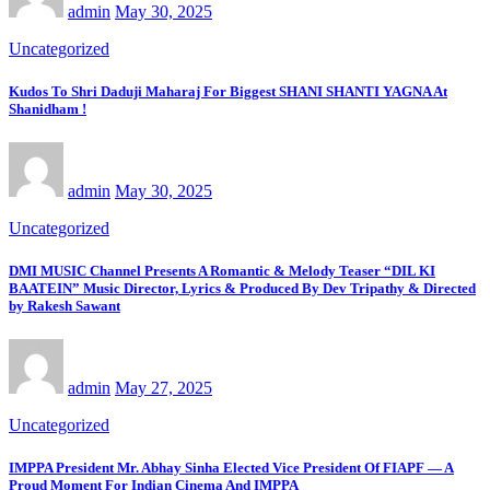
admin
May 30, 2025
Uncategorized
Kudos To Shri Daduji Maharaj For Biggest SHANI SHANTI YAGNA At
Shanidham !
admin
May 30, 2025
Uncategorized
DMI MUSIC Channel Presents A Romantic & Melody Teaser “DIL KI
BAATEIN” Music Director, Lyrics & Produced By Dev Tripathy & Directed
by Rakesh Sawant
admin
May 27, 2025
Uncategorized
IMPPA President Mr. Abhay Sinha Elected Vice President Of FIAPF — A
Proud Moment For Indian Cinema And IMPPA