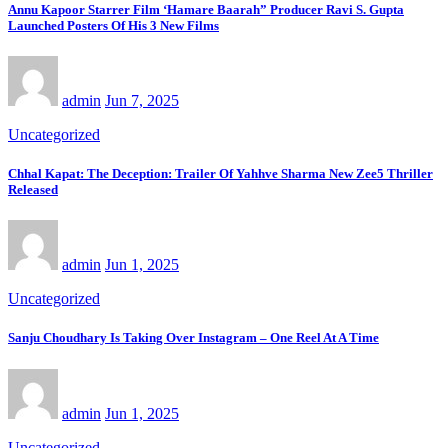
Annu Kapoor Starrer Film ‘Hamare Baarah” Producer Ravi S. Gupta
Launched Posters Of His 3 New Films
admin
Jun 7, 2025
Uncategorized
Chhal Kapat: The Deception: Trailer Of Yahhve Sharma New Zee5 Thriller
Released
admin
Jun 1, 2025
Uncategorized
Sanju Choudhary Is Taking Over Instagram – One Reel At A Time
admin
Jun 1, 2025
Uncategorized