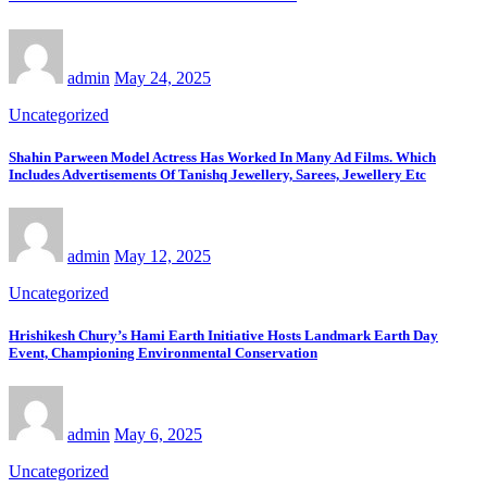
admin
May 24, 2025
Uncategorized
Shahin Parween Model Actress Has Worked In Many Ad Films. Which
Includes Advertisements Of Tanishq Jewellery, Sarees, Jewellery Etc
admin
May 12, 2025
Uncategorized
Hrishikesh Chury’s Hami Earth Initiative Hosts Landmark Earth Day
Event, Championing Environmental Conservation
admin
May 6, 2025
Uncategorized