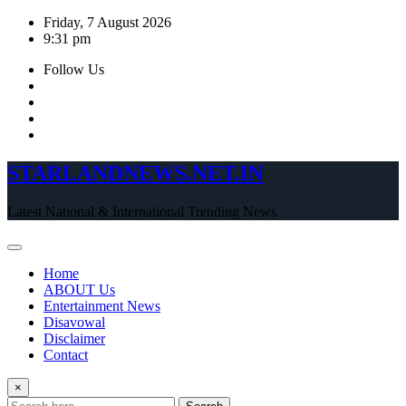
Skip
Friday, 7 August 2026
to
9:31 pm
content
Follow Us
STARLANDNEWS.NET.IN
Latest National & International Trending News
Home
ABOUT Us
Entertainment News
Disavowal
Disclaimer
Contact
×