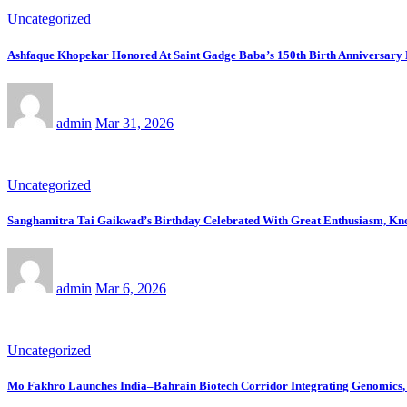
Uncategorized
Ashfaque Khopekar Honored At Saint Gadge Baba’s 150th Birth Anniversary 
admin
Mar 31, 2026
Uncategorized
Sanghamitra Tai Gaikwad’s Birthday Celebrated With Great Enthusiasm, Kno
admin
Mar 6, 2026
Uncategorized
Mo Fakhro Launches India–Bahrain Biotech Corridor Integrating Genomics,