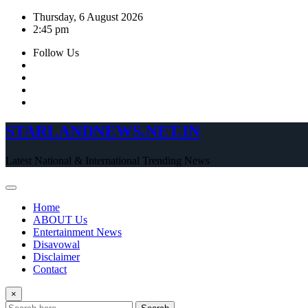
Skip
Thursday, 6 August 2026
to
2:45 pm
content
Follow Us
STARLANDNEWS.NET.IN
Latest National & International Trending News
Home
ABOUT Us
Entertainment News
Disavowal
Disclaimer
Contact
×