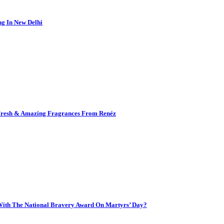
g In New Delhi
s Fresh & Amazing Fragrances From Renéz
ith The National Bravery Award On Martyrs’ Day?