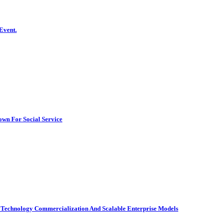
Event.
wn For Social Service
 Technology Commercialization And Scalable Enterprise Models