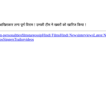
आखिरकार लगा पूर्ण विराम ! उनकी टीम ने खबरों को खारिज किया !
lm-personalities
filmstar
gossip
Hindi Films
Hindi News
interviews
Latest 
os
Singers
Trailor
videos