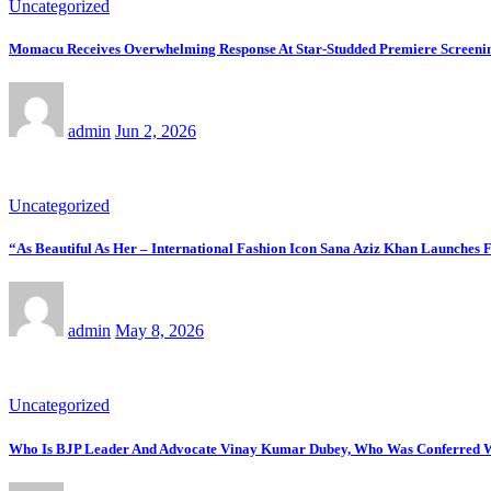
Uncategorized
Momacu Receives Overwhelming Response At Star-Studded Premiere Screenin
admin
Jun 2, 2026
Uncategorized
“As Beautiful As Her – International Fashion Icon Sana Aziz Khan Launche
admin
May 8, 2026
Uncategorized
Who Is BJP Leader And Advocate Vinay Kumar Dubey, Who Was Conferred W