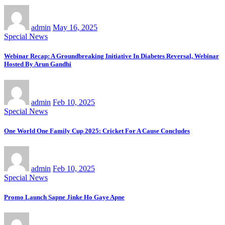
admin
May 16, 2025
Special News
Webinar Recap: A Groundbreaking Initiative In Diabetes Reversal, Webinar
Hosted By Arun Gandhi
admin
Feb 10, 2025
Special News
One World One Family Cup 2025: Cricket For A Cause Concludes
admin
Feb 10, 2025
Special News
Promo Launch Sapne Jinke Ho Gaye Apne