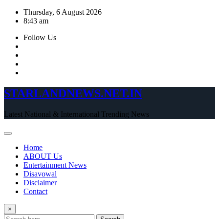
Skip
Thursday, 6 August 2026
to
8:43 am
content
Follow Us
STARLANDNEWS.NET.IN
Latest National & International Trending News
Home
ABOUT Us
Entertainment News
Disavowal
Disclaimer
Contact
×