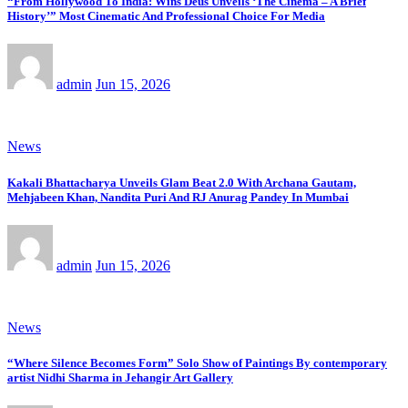
“From Hollywood To India: Wins Deus Unveils ‘The Cinema – A Brief
History’” Most Cinematic And Professional Choice For Media
admin
Jun 15, 2026
News
Kakali Bhattacharya Unveils Glam Beat 2.0 With Archana Gautam,
Mehjabeen Khan, Nandita Puri And RJ Anurag Pandey In Mumbai
admin
Jun 15, 2026
News
“Where Silence Becomes Form” Solo Show of Paintings By contemporary
artist Nidhi Sharma in Jehangir Art Gallery