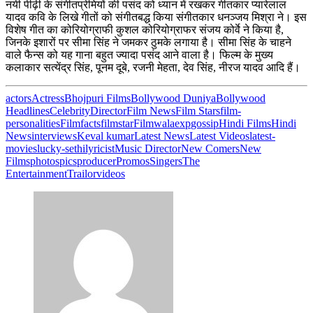
नयी पीढ़ी के संगीतप्रेमियों की पसंद को ध्यान में रखकर गीतकार प्यारेलाल
यादव कवि के लिखे गीतों को संगीतबद्ध किया संगीतकार धनञ्जय मिश्रा ने। इस
विशेष गीत का कोरियोग्राफी कुशल कोरियोग्राफर संजय कोर्वे ने किया है,
जिनके इशारों पर सीमा सिंह ने जमकर ठुमके लगाया है। सीमा सिंह के चाहने
वाले फैन्स को यह गाना बहुत ज्यादा पसंद आने वाला है। फिल्म के मुख्य
कलाकार सत्येंद्र सिंह, पूनम दूबे, रजनी मेहता, देव सिंह, नीरज यादव आदि हैं।
actors
Actress
Bhojpuri Films
Bollywood Duniya
Bollywood
Headlines
Celebrity
Director
Film News
Film Stars
film-
personalities
Filmfacts
filmstar
Filmwalaexp
gossip
Hindi Films
Hindi
News
interviews
Keval kumar
Latest News
Latest Videos
latest-
movies
lucky-sethi
lyricist
Music Director
New Comers
New
Films
photos
pics
producer
Promos
Singers
The
Entertainment
Trailor
videos