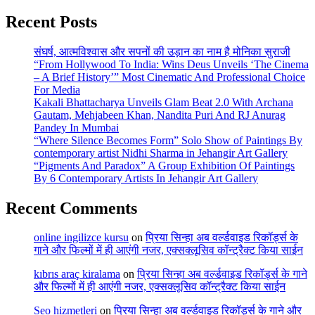
Recent Posts
संघर्ष, आत्मविश्वास और सपनों की उड़ान का नाम है मोनिका सुराजी
“From Hollywood To India: Wins Deus Unveils ‘The Cinema
– A Brief History’” Most Cinematic And Professional Choice
For Media
Kakali Bhattacharya Unveils Glam Beat 2.0 With Archana
Gautam, Mehjabeen Khan, Nandita Puri And RJ Anurag
Pandey In Mumbai
“Where Silence Becomes Form” Solo Show of Paintings By
contemporary artist Nidhi Sharma in Jehangir Art Gallery
“Pigments And Paradox” A Group Exhibition Of Paintings
By 6 Contemporary Artists In Jehangir Art Gallery
Recent Comments
online ingilizce kursu
on
प्रिया सिन्हा अब वर्ल्डवाइड रिकॉर्ड्स के
गाने और फिल्मों में ही आएंगी नजर, एक्सक्लूसिव कॉन्ट्रैक्ट किया साईन
kıbrıs araç kiralama
on
प्रिया सिन्हा अब वर्ल्डवाइड रिकॉर्ड्स के गाने
और फिल्मों में ही आएंगी नजर, एक्सक्लूसिव कॉन्ट्रैक्ट किया साईन
Seo hizmetleri
on
प्रिया सिन्हा अब वर्ल्डवाइड रिकॉर्ड्स के गाने और