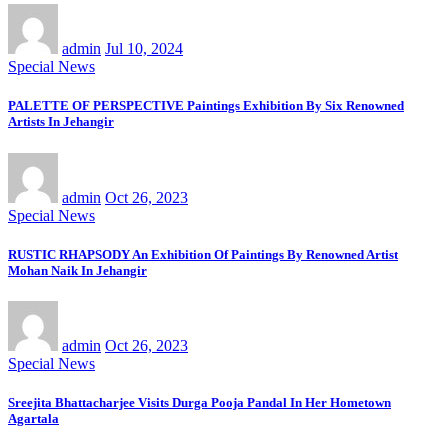
admin
Jul 10, 2024
Special News
PALETTE OF PERSPECTIVE Paintings Exhibition By Six Renowned
Artists In Jehangir
admin
Oct 26, 2023
Special News
RUSTIC RHAPSODY An Exhibition Of Paintings By Renowned Artist
Mohan Naik In Jehangir
admin
Oct 26, 2023
Special News
Sreejita Bhattacharjee Visits Durga Pooja Pandal In Her Hometown
Agartala