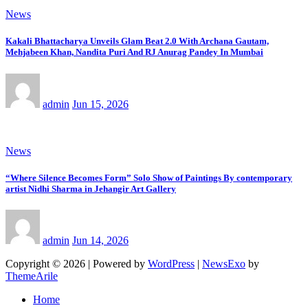
News
Kakali Bhattacharya Unveils Glam Beat 2.0 With Archana Gautam,
Mehjabeen Khan, Nandita Puri And RJ Anurag Pandey In Mumbai
admin
Jun 15, 2026
News
“Where Silence Becomes Form” Solo Show of Paintings By contemporary
artist Nidhi Sharma in Jehangir Art Gallery
admin
Jun 14, 2026
Copyright © 2026 | Powered by
WordPress
|
NewsExo
by
ThemeArile
Home