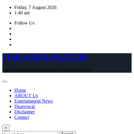
Skip
Friday, 7 August 2026
to
1:40 am
content
Follow Us
STARLANDNEWS.NET.IN
Latest National & International Trending News
Home
ABOUT Us
Entertainment News
Disavowal
Disclaimer
Contact
×