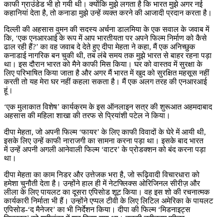
काफी ग्राउंडेड भी हो गयी थी। क्योंकि मुझे लगता है कि भारत मुझे अगर नई
कहानियां देता है, तो कनाडा मुझे उन्हें व्यक्त करने की आजादी प्रदान करता है।
दिल्ली की अहसास वुमन की सदस्य अर्चना डालमिया के एक सवाल के जवाब में
कि, ‘एक एनआरआई के रूप में आप भारतीयता पर अपने फिल्म निर्माण को कैसे
ढाल रही हैं?’ का वह जवाब दे देते हुए दीपा मेहता ने कहा, मैं एक अनिच्छुक
कनाडाई नागरिक बन चुकी थी, तब लंबे समय तक मुझे भारत से बाहर रहना पड़ा
था। इस दौरान भारत को मैने काफी मिस किया। घर को वास्तव में सुरक्षा के
लिए परिभाषित किया जाता है और अगर मैं भारत में खुद को सुरक्षित महसूस नहीं
करती तो यह मेरा घर नहीं कहला सकता है। मैं एक अलग तरह की एनआरआई
हूं।
‘एक मुलाकात विशेष’ कार्यक्रम के इस ऑनलाइन सत्र की शुरूआत अहमदाबाद
अहसास की महिला शाखा की तरफ से प्रियांशी पटेल ने किया।
दीपा मेहता, जो अपनी फिल्म ‘फायर’ के लिए काफी विवादों के घेरे में आयी थी,
इसके लिए उन्हें काफी नाराजगी का सामना करना पड़ा था। इसके बाद भारत
में उन्हें अपनी अगली आनेवाली फिल्म ‘वाटर’ के प्रोडक्शन को बंद करना पड़ा
था।
दीपा मेहता का काम निडर और उत्तेजक भरा है, जो रूढ़िवादी विचारधारा को
हमेशा चुनौती देता है। उन्होंने हाल ही में नेटफ्लिक्स ओरिजिनल सीरीज़ और
लीला के लिए पायलट का दूसरा एपिसोड शूट किया। वह इस शो की रचनात्मक
कार्यकारी निर्माता भी हैं। उन्होंने एप्पल टीवी के लिए लिटिल अमेरिका के पायलट
एपिसोड-‘द मैनेजर’ का भी निर्देशन किया। दीपा की फिल्म ‘मिडनाइट्स