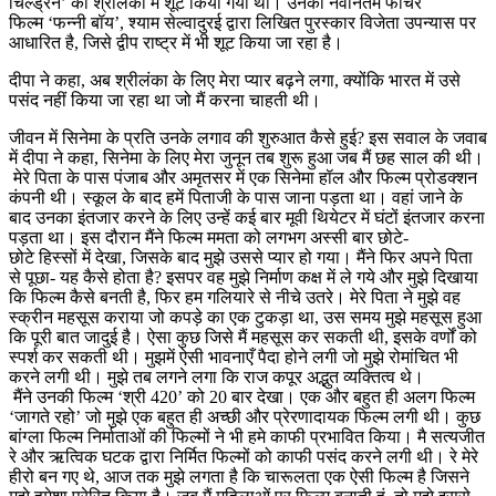
चिल्ड्रन’ को श्रीलंका में शूट किया गया था। उनकी नवीनतम फीचर
फिल्म ‘फन्नी बॉय’, श्याम सेल्वादुरई द्वारा लिखित पुरस्कार विजेता उपन्यास पर
आधारित है, जिसे द्वीप राष्ट्र में भी शूट किया जा रहा है।
दीपा ने कहा, अब श्रीलंका के लिए मेरा प्यार बढ़ने लगा, क्योंकि भारत में उसे
पसंद नहीं किया जा रहा था जो मैं करना चाहती थी।
जीवन में सिनेमा के प्रति उनके लगाव की शुरुआत कैसे हुई? इस सवाल के जवाब
में दीपा ने कहा, सिनेमा के लिए मेरा जुनून तब शुरू हुआ जब मैं छह साल की थी।
मेरे पिता के पास पंजाब और अमृतसर में एक सिनेमा हॉल और फिल्म प्रोडक्शन
कंपनी थी। स्कूल के बाद हमें पिताजी के पास जाना पड़ता था। वहां जाने के
बाद उनका इंतजार करने के लिए उन्हें कई बार मूवी थियेटर में घंटों इंतजार करना
पड़ता था। इस दौरान मैंने फिल्म ममता को लगभग अस्सी बार छोटे-
छोटे हिस्सों में देखा, जिसके बाद मुझे उससे प्यार हो गया। मैंने फिर अपने पिता
से पूछा- यह कैसे होता है? इसपर वह मुझे निर्माण कक्ष में ले गये और मुझे दिखाया
कि फिल्म कैसे बनती है, फिर हम गलियारे से नीचे उतरे। मेरे पिता ने मुझे वह
स्क्रीन महसूस कराया जो कपड़े का एक टुकड़ा था, उस समय मुझे महसूस हुआ
कि पूरी बात जादुई है। ऐसा कुछ जिसे मैं महसूस कर सकती थी, इसके वर्णों को
स्पर्श कर सकती थी। मुझमें ऐसी भावनाएँ पैदा होने लगी जो मुझे रोमांचित भी
करने लगी थी। मुझे तब लगने लगा कि राज कपूर अद्भुत व्यक्तित्व थे।
मैंने उनकी फिल्म ‘श्री 420’ को 20 बार देखा। एक और बहुत ही अलग फिल्म
‘जागते रहो’ जो मुझे एक बहुत ही अच्छी और प्रेरणादायक फिल्म लगी थी। कुछ
बांग्ला फिल्म निर्माताओं की फिल्मों ने भी हमे काफी प्रभावित किया। मै सत्यजीत
रे और ऋत्विक घटक द्वारा निर्मित फिल्मों को काफी पसंद करने लगी थी। रे मेरे
हीरो बन गए थे, आज तक मुझे लगता है कि चारूलता एक ऐसी फिल्म है जिसने