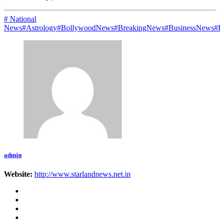
# National
News
#Astrology
#BollywoodNews
#BreakingNews
#BusinessNews
#
admin
Website:
http://www.starlandnews.net.in