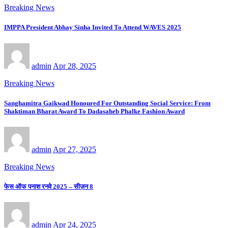
Breaking News
IMPPA President Abhay Sinha Invited To Attend WAVES 2025
admin
Apr 28, 2025
Breaking News
Sanghamitra Gaikwad Honoured For Outstanding Social Service: From
Shaktiman Bharat Award To Dadasaheb Phalke Fashion Award
admin
Apr 27, 2025
Breaking News
फेस ऑफ पनाश रनवे 2025 – सीज़न 8
admin
Apr 24, 2025