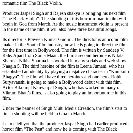
romantic film The Black Violin.
Producer Jaspal Singh and Rajesh shakya is bringing his next film
“The Black Violin”. The shooting of this horror romantic film will
begin in Goa from March. As the music instrument violin is present
in the name of the film, it will also have three beautiful songs.
Its director is Praveen Kumar Guduri. The director is an iconic film
maker in the South film industry, now he is going to direct the film
for the first time in Bollywood. The film is written by Sandeep V.
Rale. Apart from Sonia Maan, the film’s second heroine is Nikita
Sharma. Nikita Sharma has worked in many serials and web show
Naagin 5. The third heroine of the film is Leena Jumani, who has
established an identity by playing a negative character in “Kumkum
Bhagya”. The film will have three heroines and one hero. Rohit
Suryavanshi is going to make a Bollywood debut with this film.
Actor Bikramjit Kanwarpal Singh, who has worked in many of
Vikram Bhatt’s films, is also going to play an important role in this
film.
Under the banner of Singh Multi Media Creation, the film’s start to
finish shooting will be held in Goa in March.
Let me tell you that the producer Jaspal Singh had earlier produced a
horror film “The Past” and now he is coming with The Black