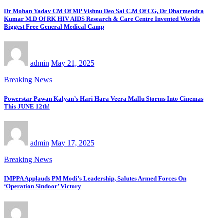
Dr Mohan Yadav CM Of MP Vishnu Deo Sai C.M Of CG, Dr Dharmendra
Kumar M.D Of RK HIV AIDS Research & Care Centre Invented Worlds
Biggest Free General Medical Camp
admin
May 21, 2025
Breaking News
Powerstar Pawan Kalyan’s Hari Hara Veera Mallu Storms Into Cinemas
This JUNE 12th!
admin
May 17, 2025
Breaking News
IMPPA Applauds PM Modi’s Leadership, Salutes Armed Forces On
‘Operation Sindoor’ Victory