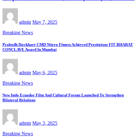
admin
May 7, 2025
Breaking News
Prabodh Davkhare CMD Nitrro Fitness Achieved Prestigious FIT BHARAT
CONCLAVE Award In Mumbai
admin
May 6, 2025
Breaking News
New Indo Ecuador Film And Cultural Forum Launched To Strengthen
Bilateral Relations
admin
May 3, 2025
Breaking News