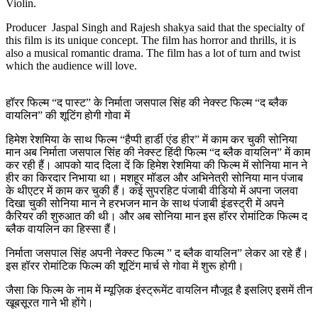
Violin.
Producer Jaspal Singh and Rajesh shakya said that the specialty of
this film is its unique concept. The film has horror and thrills, it is
also a musical romantic drama. The film has a lot of turn and twist
which the audience will love.
हॉरर फिल्म “द पास्ट” के निर्माता जसपाल सिंह की नेक्स्ट फिल्म “द ब्लैक
वायलिन” की शूटिंग होगी गोवा में
हिमेश रेशमिया के साथ फिल्म “हैप्पी हार्डी एंड हीर” में काम कर चुकी सोनिया
मान अब निर्माता जसपाल सिंह की नेक्स्ट हिंदी फिल्म “द ब्लैक वायलिन” में काम
कर रही हैं। आपको याद दिला दें कि हिमेश रेशमिया की फिल्म में सोनिया मान ने
हीर का किरदार निभाया था। मशहूर मॉडल और अभिनेत्री सोनिया मान पंजाब
के थीएटर में काम कर चुकी हैं। कई सुपरहिट पंजाबी वीडियो में अपना जलवा
दिखा चुकी सोनिया मान ने हरभजन मान के साथ पंजाबी इंडस्ट्री में अपने
कैरियर की शुरुआत की थी। और अब सोनिया मान इस हॉरर रोमांटिक फिल्म द
ब्लैक वायलिन का हिस्सा हैं।
निर्माता जसपाल सिंह अपनी नेक्स्ट फिल्म ” द ब्लैक वायलिन” लेकर आ रहे हैं।
इस हॉरर रोमांटिक फिल्म की शूटिंग मार्च से गोवा में शुरू होगी।
जैसा कि फिल्म के नाम में म्यूज़िक इंस्ट्रूमेंट वायलिन मौजूद है इसलिए इसमें तीन
खूबसूरत गाने भी होंगे।