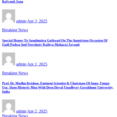
Kalyanji Jana
admin
Apr 3, 2025
Breaking News
Special Honor To Sanghmitra Gaikwad On The Auspicious Occasion Of
Gudi Padwa And Veershaiv Kaikya Maharaj Jayanti
admin
Apr 2, 2025
Breaking News
Prof. Dr. Madhu Krishan, Eminent Scientist & Chairman Of Augp, Unugp
Usa, Signs Historic Mou With Deen Dayal Upadhyay Gorakhpur University,
India
admin
Apr 2, 2025
Breaking News