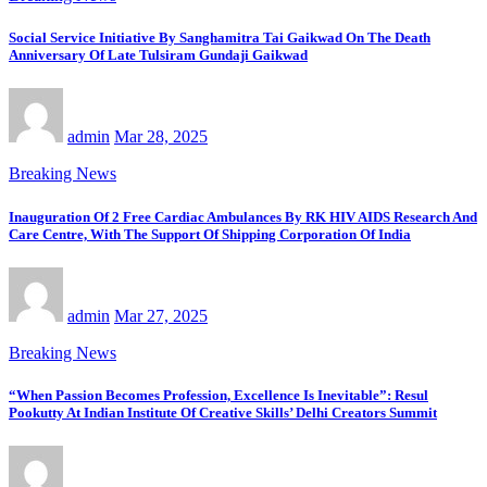
Social Service Initiative By Sanghamitra Tai Gaikwad On The Death
Anniversary Of Late Tulsiram Gundaji Gaikwad
admin
Mar 28, 2025
Breaking News
Inauguration Of 2 Free Cardiac Ambulances By RK HIV AIDS Research And
Care Centre, With The Support Of Shipping Corporation Of India
admin
Mar 27, 2025
Breaking News
“When Passion Becomes Profession, Excellence Is Inevitable”: Resul
Pookutty At Indian Institute Of Creative Skills’ Delhi Creators Summit