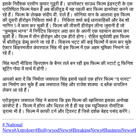
इसके निर्देशक प्रवीण कुमार गुडूरी हैं। डायरेक्टर साउथ फिल्म इंडस्ट्री के एक
प्रतिष्ठित फिल्म मेकर हैं अब बॉलीवुड में यह पहली बार फिल्म डायरेक्ट करने जा
रहे हैं। फिल्म के लेखक संदीप वी. राले हैं। सोनिया मान के आलावा इस फिल्म
की दूसरी हीरोइन निकिता शर्मा हैं। निकिता शर्मा कई धारावाहिकों और वेब शो
नागिन 5 में काम कर चुकी हैं। फिल्म की तीसरी हीरोइन लीना जुमानी हैं जो
“कुमकुम भाग्य” में निगेटिव किरदार अदा कर के अपनी एक पहचान कायम कर
चुकी हैं। फिल्म में तीन हीरोइन और एक हीरो होगा। रोहित सूर्यवंशी इस फिल्म
से बॉलीवुड डेब्यू करने जा रहे हैं। विक्रम भट्ट की कई फिल्मों में काम कर चुके
ऐक्टर बिक्रमजीत कंवरपाल सिंह भी इस फिल्म में एक अहम भूमिका निभाने जा
रहे हैं।
सिंह मल्टी मीडिया क्रिएशन के बैनर तले बन रही इस फिल्म की स्टार्ट टू फिनिश
शूटिंग गोवा में मार्च में होगी।
आपको बता दें कि निर्माता जसपाल सिंह इससे पहले एक हॉरर फिल्म “द पास्ट”
का निर्माण कर चुके हैं अब जसपाल सिंह और राजेश शाक्या द ब्लैक वायलिन
लेकर आ रहे हैं।
प्रोड्युसर जसपाल सिंह ने बताया कि इस फिल्म की खासियत इसका अनोखा
कांसेप्ट है। फिल्म में हॉरर और थ्रिल तो है ही यह एक म्यूजिकल रोमांटिक
ड्रामा भी है। फिल्म में काफी टर्न और ट्विस्ट हैं जिसे दर्शक बेहद पसंद करेंगे।
# National
News
#Astrology
#BollywoodNews
#BreakingNews
#BusinessNews
#