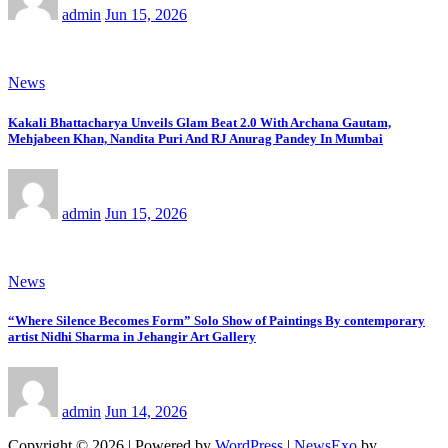
admin
Jun 15, 2026
News
Kakali Bhattacharya Unveils Glam Beat 2.0 With Archana Gautam,
Mehjabeen Khan, Nandita Puri And RJ Anurag Pandey In Mumbai
admin
Jun 15, 2026
News
“Where Silence Becomes Form” Solo Show of Paintings By contemporary
artist Nidhi Sharma in Jehangir Art Gallery
admin
Jun 14, 2026
Copyright © 2026 | Powered by
WordPress
|
NewsExo
by