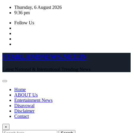
Skip
Thursday, 6 August 2026
to
9:36 pm
content
Follow Us
STARLANDNEWS.NET.IN
Latest National & International Trending News
Home
ABOUT Us
Entertainment News
Disavowal
Disclaimer
Contact
×