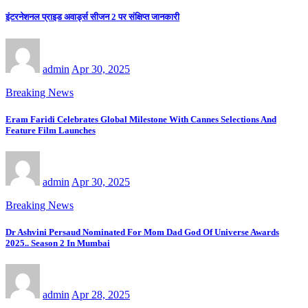
इंटरनेशनल प्राइड अवार्ड्स सीजन 2 पर संक्षिप्त जानकारी
admin
Apr 30, 2025
Breaking News
Eram Faridi Celebrates Global Milestone With Cannes Selections And
Feature Film Launches
admin
Apr 30, 2025
Breaking News
Dr Ashvini Persaud Nominated For Mom Dad God Of Universe Awards
2025.. Season 2 In Mumbai
admin
Apr 28, 2025