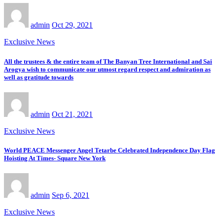
admin
Oct 29, 2021
Exclusive News
All the trustees & the entire team of The Banyan Tree International and Sai
Arogya wish to communicate our utmost regard respect and admiration as
well as gratitude towards
admin
Oct 21, 2021
Exclusive News
World PEACE Messenger Angel Tetarbe Celebrated Independence Day Flag
Hoisting At Times- Square New York
admin
Sep 6, 2021
Exclusive News