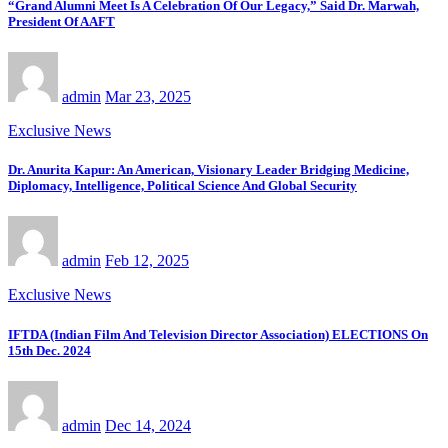
“Grand Alumni Meet Is A Celebration Of Our Legacy,” Said Dr. Marwah,
President Of AAFT
admin
Mar 23, 2025
Exclusive News
Dr. Anurita Kapur: An American, Visionary Leader Bridging Medicine,
Diplomacy, Intelligence, Political Science And Global Security
admin
Feb 12, 2025
Exclusive News
IFTDA (Indian Film And Television Director Association) ELECTIONS On
15th Dec. 2024
admin
Dec 14, 2024