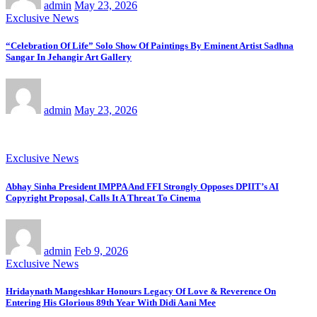
admin
May 23, 2026
Exclusive News
“Celebration Of Life” Solo Show Of Paintings By Eminent Artist Sadhna
Sangar In Jehangir Art Gallery
admin
May 23, 2026
Exclusive News
Abhay Sinha President IMPPA And FFI Strongly Opposes DPIIT’s AI
Copyright Proposal, Calls It A Threat To Cinema
admin
Feb 9, 2026
Exclusive News
Hridaynath Mangeshkar Honours Legacy Of Love & Reverence On
Entering His Glorious 89th Year With Didi Aani Mee