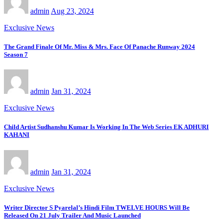
admin
Aug 23, 2024
Exclusive News
The Grand Finale Of Mr. Miss & Mrs. Face Of Panache Runway 2024
Season 7
admin
Jan 31, 2024
Exclusive News
Child Artist Sudhanshu Kumar Is Working In The Web Series EK ADHURI
KAHANI
admin
Jan 31, 2024
Exclusive News
Writer Director S Pyarelal’s Hindi Film TWELVE HOURS Will Be
Released On 21 July Trailer And Music Launched