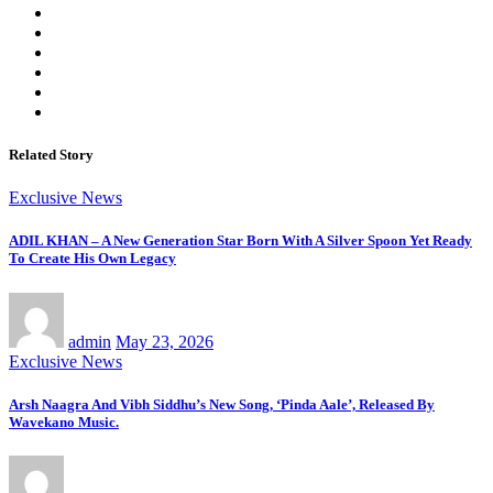
Related Story
Exclusive News
ADIL KHAN – A New Generation Star Born With A Silver Spoon Yet Ready
To Create His Own Legacy
admin
May 23, 2026
Exclusive News
Arsh Naagra And Vibh Siddhu’s New Song, ‘Pinda Aale’, Released By
Wavekano Music.