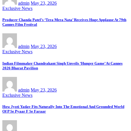
admin
May 23, 2026
Exclusive News
Producer Chanda Patel’s ‘Tera Mera Nata’ Receives Huge Applause At 79th
Cannes Film Festival
admin
May 23, 2026
Exclusive News
Indian Filmmaker Chandrakant Singh Unveils ‘Hunger Game’ At Cannes
2026 Bharat Pavilion
admin
May 23, 2026
Exclusive News
How Jyoti Yadav Fits Naturally Into The Emotional And Grounded World
Of P Se Pyaar F Se Faraar