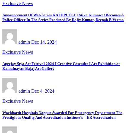
Exclusive News
Announcement Of Web Series KATHPUTLI, Ritika Kumawat Becomes A
Police Officer In The Series Produced By Rajiv Kumar, Deepak B Verma
admin
Dec 14, 2024
Exclusive News
Apeejay Stya Art Festival 2024 I Creative Cascades I Art Exhibition at
Kamalnayan Bajaj Art Gallery
admin
Dec 4, 2024
Exclusive News
Wockhardt Hospitals Nagpur Awarded For Emergency Department The
Prestigious Quality And Accreditation Institute’s – ER Accreditation