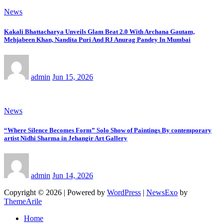
News
Kakali Bhattacharya Unveils Glam Beat 2.0 With Archana Gautam,
Mehjabeen Khan, Nandita Puri And RJ Anurag Pandey In Mumbai
admin
Jun 15, 2026
News
“Where Silence Becomes Form” Solo Show of Paintings By contemporary
artist Nidhi Sharma in Jehangir Art Gallery
admin
Jun 14, 2026
Copyright © 2026 | Powered by
WordPress
|
NewsExo
by
ThemeArile
Home