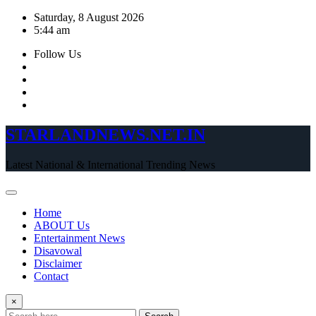
Skip
Saturday, 8 August 2026
to
5:44 am
content
Follow Us
STARLANDNEWS.NET.IN
Latest National & International Trending News
Home
ABOUT Us
Entertainment News
Disavowal
Disclaimer
Contact
×