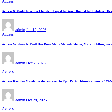
Actress
Actress & Model Nivedita Chandel Draped In Grace Rooted In Confidence Des
admin
Jan 12, 2026
Actress
Actress Vandana K. Patil Has Done Many Marathi Shows, Marathi Films, Sev
admin
Dec 2, 2025
Actress
Actress Karnika Mandal to share screen in Epic Period historical movie ‘‘
admin
Oct 28, 2025
Actress