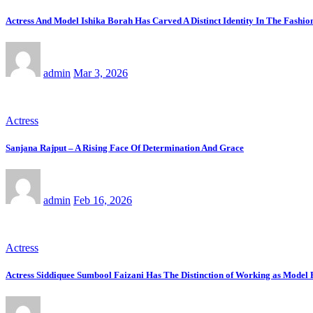
Actress And Model Ishika Borah Has Carved A Distinct Identity In The Fashio
admin
Mar 3, 2026
Actress
Sanjana Rajput – A Rising Face Of Determination And Grace
admin
Feb 16, 2026
Actress
Actress Siddiquee Sumbool Faizani Has The Distinction of Working as Mode