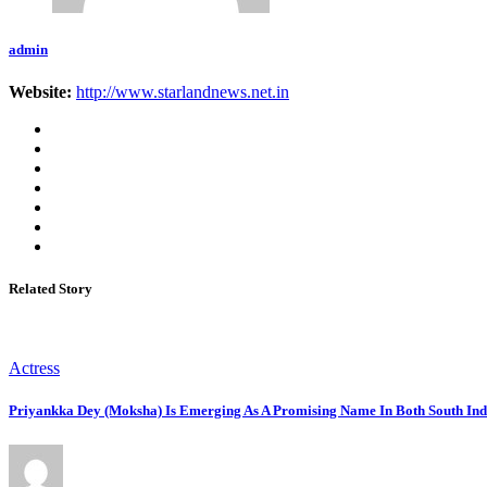
admin
Website:
http://www.starlandnews.net.in
Related Story
Actress
Priyankka Dey (Moksha) Is Emerging As A Promising Name In Both South Ind