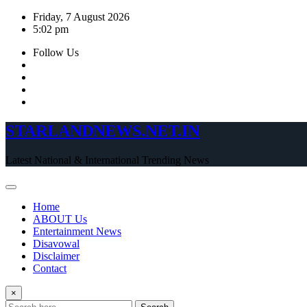
Skip
Friday, 7 August 2026
to
5:02 pm
content
Follow Us
STARLANDNEWS.NET.IN
Latest National & International Trending News
Home
ABOUT Us
Entertainment News
Disavowal
Disclaimer
Contact
×