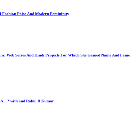
i Fashion Poise And Modern Femininity
eral Web Series And Hindi Projects For Which She Gained Name And Fame
YANA…? with and Rahul B Kumar