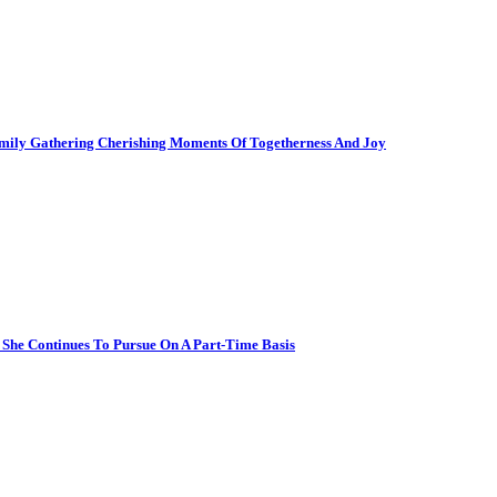
amily Gathering Cherishing Moments Of Togetherness And Joy
h She Continues To Pursue On A Part-Time Basis