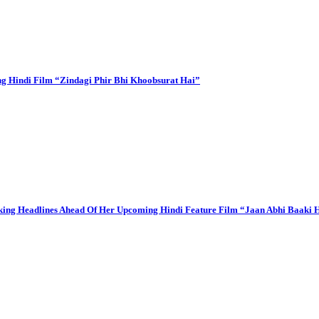
ing Hindi Film “Zindagi Phir Bhi Khoobsurat Hai”
aking Headlines Ahead Of Her Upcoming Hindi Feature Film “Jaan Abhi Baaki 