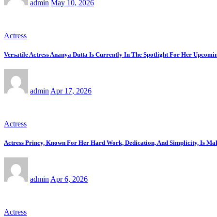
admin
May 10, 2026
Actress
Versatile Actress Ananya Dutta Is Currently In The Spotlight For Her Upcom
admin
Apr 17, 2026
Actress
Actress Princy, Known For Her Hard Work, Dedication, And Simplicity, Is M
admin
Apr 6, 2026
Actress