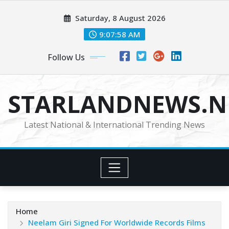
Skip
Saturday, 8 August 2026
to
content
9:08:00 AM
Follow Us
STARLANDNEWS.NE
Latest National & International Trending News
Home
Neelam Giri Signed For Worldwide Records Films