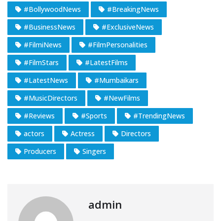
#BollywoodNews
#BreakingNews
#BusinessNews
#ExclusiveNews
#FilmiNews
#FilmPersonalities
#FilmStars
#LatestFilms
#LatestNews
#Mumbaikars
#MusicDirectors
#NewFilms
#Reviews
#Sports
#TrendingNews
actors
Actress
Directors
Producers
Singers
admin