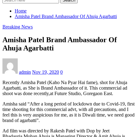
Search
Home
Amisha Patel Brand Ambassador Of Ahuja Agarbatti
Breaking News
Amisha Patel Brand Ambassador Of
Ahuja Agarbatti
admin
Nov 19, 2020
0
Recently Amisha Patel (Kaho Na Pyar Hai fame), shot for Ahuja
Agarbatti, as She is Brand Ambassador of it. This commercial ad
shoot was done recently,at Future Studio, Goregaon East.
Amisha said “After a long period of lockdown due to Covid-19, first
time shooting for this commercial advt, with all precautions, and I
feel this is very auspicious for me, as it is Diwali time, we need good
brand of agarbatti”.
Ad film was directed by Rakesh Patel with Dop by Jeet
Bhadauria.Mohan Ahuja is Managing Director & Amit Ahuja is