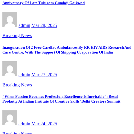
Anniversary Of Late Tulsiram Gundaji Gaikwad
admin
Mar 28, 2025
Breaking News
Inauguration Of 2 Free Cardiac Ambulances By RK HIV AIDS Research And
Care Centre, With The Support Of Shipping Corporation Of India
admin
Mar 27, 2025
Breaking News
“When Passion Becomes Profession, Excellence Is Inevitable”: Resul
Pookutty At Indian Institute Of Creative Skills’ Delhi Creators Summit
admin
Mar 24, 2025
Breaking News