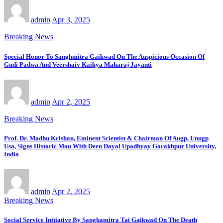
admin
Apr 3, 2025
Breaking News
Special Honor To Sanghmitra Gaikwad On The Auspicious Occasion Of
Gudi Padwa And Veershaiv Kaikya Maharaj Jayanti
admin
Apr 2, 2025
Breaking News
Prof. Dr. Madhu Krishan, Eminent Scientist & Chairman Of Augp, Unugp
Usa, Signs Historic Mou With Deen Dayal Upadhyay Gorakhpur University,
India
admin
Apr 2, 2025
Breaking News
Social Service Initiative By Sanghamitra Tai Gaikwad On The Death