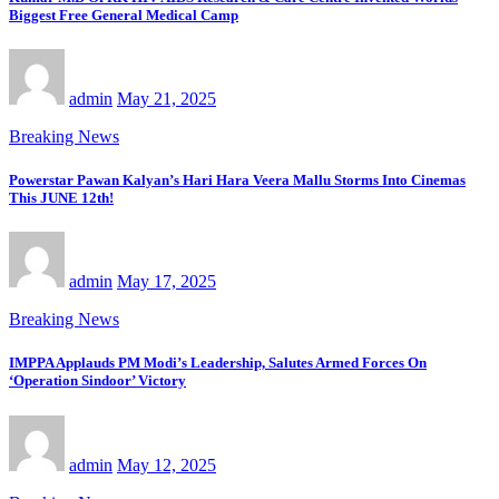
Biggest Free General Medical Camp
admin
May 21, 2025
Breaking News
Powerstar Pawan Kalyan’s Hari Hara Veera Mallu Storms Into Cinemas
This JUNE 12th!
admin
May 17, 2025
Breaking News
IMPPA Applauds PM Modi’s Leadership, Salutes Armed Forces On
‘Operation Sindoor’ Victory
admin
May 12, 2025