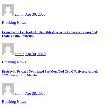
admin
Apr 30, 2025
Breaking News
Eram Faridi Celebrates Global Milestone With Cannes Selections And
Feature Film Launches
admin
Apr 30, 2025
Breaking News
Dr Ashvini Persaud Nominated For Mom Dad God Of Universe Awards
2025.. Season 2 In Mumbai
admin
Apr 28, 2025
Breaking News