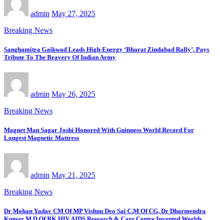
admin
May 27, 2025
Breaking News
Sanghamitra Gaikwad Leads High-Energy ‘Bharat Zindabad Rally’, Pays
Tribute To The Bravery Of Indian Army
admin
May 26, 2025
Breaking News
Magnet Man Sagar Joshi Honored With Guinness World Record For
Longest Magnetic Mattress
admin
May 21, 2025
Breaking News
Dr Mohan Yadav CM Of MP Vishnu Deo Sai C.M Of CG, Dr Dharmendra
Kumar M.D Of RK HIV AIDS Research & Care Centre Invented Worlds