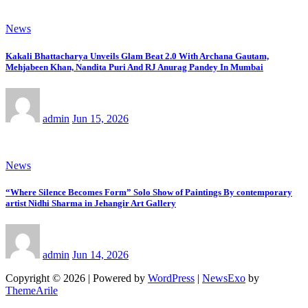
News
Kakali Bhattacharya Unveils Glam Beat 2.0 With Archana Gautam,
Mehjabeen Khan, Nandita Puri And RJ Anurag Pandey In Mumbai
admin
Jun 15, 2026
News
“Where Silence Becomes Form” Solo Show of Paintings By contemporary
artist Nidhi Sharma in Jehangir Art Gallery
admin
Jun 14, 2026
Copyright © 2026 | Powered by
WordPress
|
NewsExo
by
ThemeArile