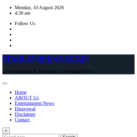
Skip
Monday, 10 August 2026
to
4:39 am
content
Follow Us
STARLANDNEWS.NET.IN
Latest National & International Trending News
Home
ABOUT Us
Entertainment News
Disavowal
Disclaimer
Contact
×