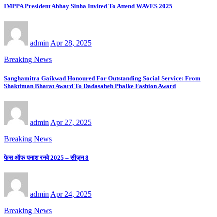
IMPPA President Abhay Sinha Invited To Attend WAVES 2025
admin
Apr 28, 2025
Breaking News
Sanghamitra Gaikwad Honoured For Outstanding Social Service: From
Shaktiman Bharat Award To Dadasaheb Phalke Fashion Award
admin
Apr 27, 2025
Breaking News
फेस ऑफ पनाश रनवे 2025 – सीज़न 8
admin
Apr 24, 2025
Breaking News