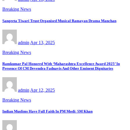
Breaking News
Sangeeta Tiwari Trust Organised Musical Ramayan Drama Manchan
admin
Apr 13, 2025
Breaking News
Ramkumar Pal Honored With ‘Maharashtra Excellence Award 2025’ In
Presence Of CM Devendra Fadnavis And Other Eminent Dignitaries
admin
Apr 12, 2025
Breaking News
Indian Muslims Have Full Faith In PM Modi: SM Khan