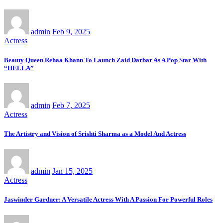
admin
Feb 9, 2025
Actress
Beauty Queen Rehaa Khann To Launch Zaid Darbar As A Pop Star With
“HELLA”
admin
Feb 7, 2025
Actress
The Artistry and Vision of Srishti Sharma as a Model And Actress
admin
Jan 15, 2025
Actress
Jaswinder Gardner: A Versatile Actress With A Passion For Powerful Roles