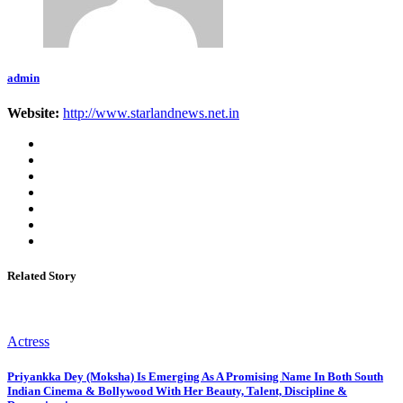
admin
Website:
http://www.starlandnews.net.in
Related Story
Actress
Priyankka Dey (Moksha) Is Emerging As A Promising Name In Both South
Indian Cinema & Bollywood With Her Beauty, Talent, Discipline &