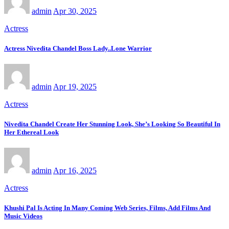
admin
Apr 30, 2025
Actress
Actress Nivedita Chandel Boss Lady..Lone Warrior
admin
Apr 19, 2025
Actress
Nivedita Chandel Create Her Stunning Look, She’s Looking So Beautiful In
Her Ethereal Look
admin
Apr 16, 2025
Actress
Khushi Pal Is Acting In Many Coming Web Series, Films, Add Films And
Music Videos