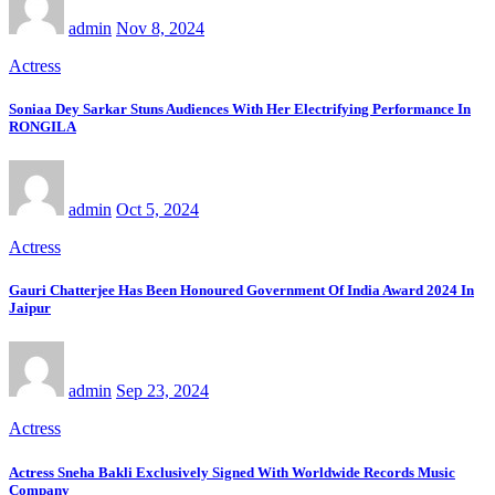
admin
Nov 8, 2024
Actress
Soniaa Dey Sarkar Stuns Audiences With Her Electrifying Performance In
RONGILA
admin
Oct 5, 2024
Actress
Gauri Chatterjee Has Been Honoured Government Of India Award 2024 In
Jaipur
admin
Sep 23, 2024
Actress
Actress Sneha Bakli Exclusively Signed With Worldwide Records Music
Company