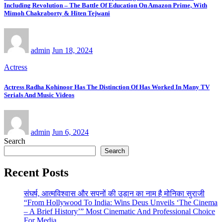
Including Revolution – The Battle Of Education On Amazon Prime, With
Mimoh Chakraborty & Hiten Tejwani
admin
Jun 18, 2024
Actress
Actress Radha Kohinoor Has The Distinction Of Has Worked In Many TV
Serials And Music Videos
admin
Jun 6, 2024
Search
Search
Recent Posts
संघर्ष, आत्मविश्वास और सपनों की उड़ान का नाम है मोनिका सुराजी
“From Hollywood To India: Wins Deus Unveils ‘The Cinema
– A Brief History’” Most Cinematic And Professional Choice
For Media