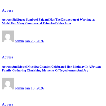
Actress
Actress Siddiquee Sumbool Faizani Has The Distinction of Working as
Model For Many Commercial Print And Video Advt
admin
Jan 26, 2026
Actress
Actress And Model Nivedita Chandel Celebrated Her Birthday In A Private
Family Gathering Cherishing Moments Of Togetherness And Joy
admin
Jan 18, 2026
Actress