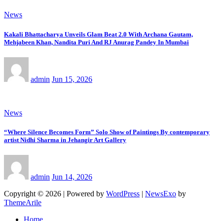
News
Kakali Bhattacharya Unveils Glam Beat 2.0 With Archana Gautam,
Mehjabeen Khan, Nandita Puri And RJ Anurag Pandey In Mumbai
admin
Jun 15, 2026
News
“Where Silence Becomes Form” Solo Show of Paintings By contemporary
artist Nidhi Sharma in Jehangir Art Gallery
admin
Jun 14, 2026
Copyright © 2026 | Powered by
WordPress
|
NewsExo
by
ThemeArile
Home