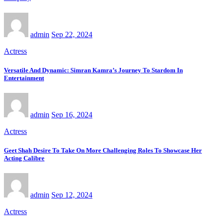
admin
Sep 22, 2024
Actress
Versatile And Dynamic: Simran Kamra’s Journey To Stardom In
Entertainment
admin
Sep 16, 2024
Actress
Geet Shah Desire To Take On More Challenging Roles To Showcase Her
Acting Calibre
admin
Sep 12, 2024
Actress