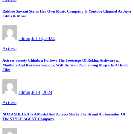
Rakhee Sawant Starts Her Own Music Company & Youtube Channel As Jaya
Films & Music
admin
Jul 13, 2024
Actress
Actress Sweety Chhabra Follows The Footsteps Of Rekha, Aishwarya,
Madhuri And Kareena Kapoor, Will Be Seen Performing Mujra In A Hindi
Film
admin
Jul 4, 2024
Actress
NOZA SHEIKH Is A Model And Actress She Is The Brand Ambassador Of
The STYLE AGENT Company