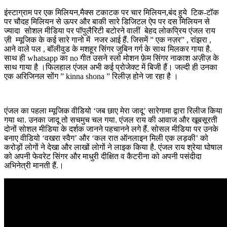
इंस्टाग्राम पर एक मिलियन,मैक्स टकाटक पर चार मिलियन,बंद हुये टिक-टॉक
पर चौदह मिलियन से ऊपर और बाकी सारे डिजिटल ऐप पर दस मिलियन से
ज्यादा सोशल मीडिया पर पॉपुलैरिटी बटोरने वालीं बेहद लोकप्रिय एंजल राय
ज़ी म्यूजिक के कई सारे गानो में नजर आई हैं. जिसमें ” एक नज़र” , रांझरा ,
आने वाले पल , बॉलीवुड के मशहूर सिंगर जुबिन गर्ग के साथ मिलकर गाया है.
साथ ही whatsapp का no गीत उसने स्लो मोशन फ़ेम सिंगर नाकाश अज़ीज़ के
साथ गाया है ।फिलहाल एंजल अभी कई प्रोजेक्ट में बिजी हैं। जल्दी ही उनका
एक अरिजिनल सोंग ” kinna shona ” रिलीज़ होने जा रहा है ।
एंजल का पहला म्यूजिक वीडियो ‘जब छाए मेरा जादू’ सारेगामा द्वारा रिलीज किया
गया था. उनका जादू तो सचमुच चल गया. एंजल राय की आवाज और खूबसूरती
दोनों सोशल मीडिया के दर्शक जानने पहचानने लगे हैं. सोसल मीडिया पर उनके
बनाए वीडियो ‘वखरा स्वैग’ और ‘कल रात ऑनलाइन मिली एक लड़की’ को
करोड़ों लोगों ने देखा और लाखों लोगों ने लाइक किया है. एंजल राय श्रेया घोषाल
को अपनी फेवरेट सिंगर और माधुरी दीक्षित व कैटरीना को अपनी पसंदीदा
अभिनेत्री मानती हैं.।