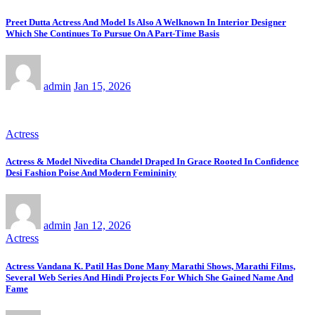
Preet Dutta Actress And Model Is Also A Welknown In Interior Designer
Which She Continues To Pursue On A Part-Time Basis
admin
Jan 15, 2026
Actress
Actress & Model Nivedita Chandel Draped In Grace Rooted In Confidence
Desi Fashion Poise And Modern Femininity
admin
Jan 12, 2026
Actress
Actress Vandana K. Patil Has Done Many Marathi Shows, Marathi Films,
Several Web Series And Hindi Projects For Which She Gained Name And
Fame