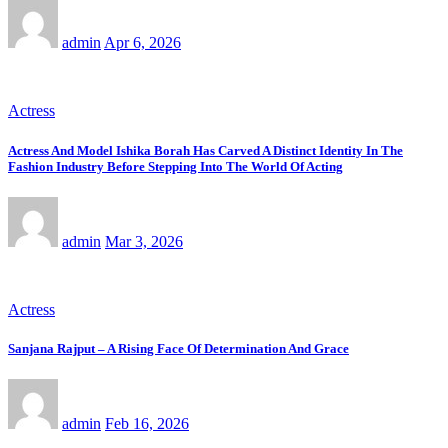
admin
Apr 6, 2026
Actress
Actress And Model Ishika Borah Has Carved A Distinct Identity In The
Fashion Industry Before Stepping Into The World Of Acting
admin
Mar 3, 2026
Actress
Sanjana Rajput – A Rising Face Of Determination And Grace
admin
Feb 16, 2026