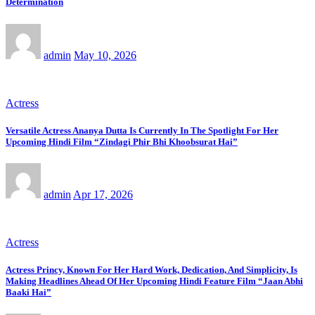
Determination
admin
May 10, 2026
Actress
Versatile Actress Ananya Dutta Is Currently In The Spotlight For Her
Upcoming Hindi Film “Zindagi Phir Bhi Khoobsurat Hai”
admin
Apr 17, 2026
Actress
Actress Princy, Known For Her Hard Work, Dedication, And Simplicity, Is
Making Headlines Ahead Of Her Upcoming Hindi Feature Film “Jaan Abhi
Baaki Hai”