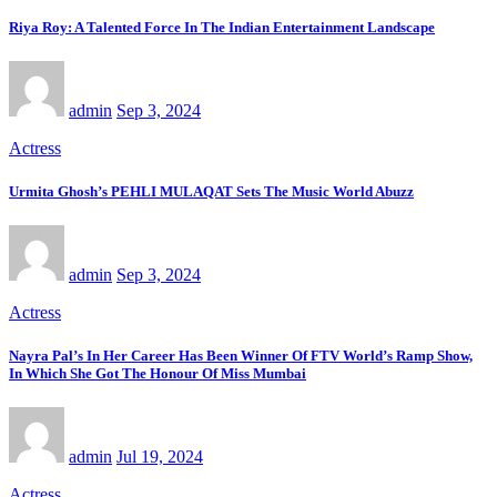
Riya Roy: A Talented Force In The Indian Entertainment Landscape
admin
Sep 3, 2024
Actress
Urmita Ghosh’s PEHLI MULAQAT Sets The Music World Abuzz
admin
Sep 3, 2024
Actress
Nayra Pal’s In Her Career Has Been Winner Of FTV World’s Ramp Show,
In Which She Got The Honour Of Miss Mumbai
admin
Jul 19, 2024
Actress