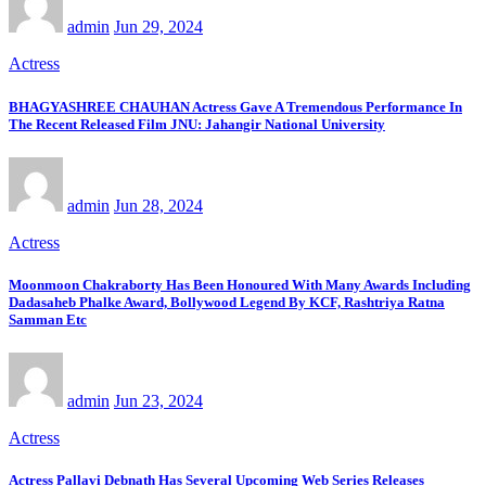
admin
Jun 29, 2024
Actress
BHAGYASHREE CHAUHAN Actress Gave A Tremendous Performance In
The Recent Released Film JNU: Jahangir National University
admin
Jun 28, 2024
Actress
Moonmoon Chakraborty Has Been Honoured With Many Awards Including
Dadasaheb Phalke Award, Bollywood Legend By KCF, Rashtriya Ratna
Samman Etc
admin
Jun 23, 2024
Actress
Actress Pallavi Debnath Has Several Upcoming Web Series Releases