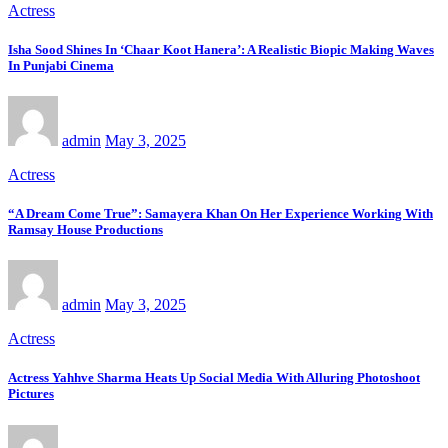
Actress
Isha Sood Shines In ‘Chaar Koot Hanera’: A Realistic Biopic Making Waves
In Punjabi Cinema
admin
May 3, 2025
Actress
“A Dream Come True”: Samayera Khan On Her Experience Working With
Ramsay House Productions
admin
May 3, 2025
Actress
Actress Yahhve Sharma Heats Up Social Media With Alluring Photoshoot
Pictures