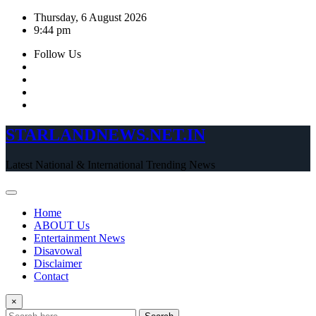
Skip
Thursday, 6 August 2026
to
9:44 pm
content
Follow Us
STARLANDNEWS.NET.IN
Latest National & International Trending News
Home
ABOUT Us
Entertainment News
Disavowal
Disclaimer
Contact
×