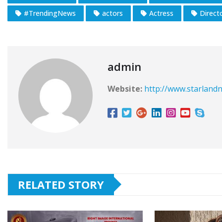
#TrendingNews
actors
Actress
Direct
admin
Website:
http://www.starlandn
RELATED STORY