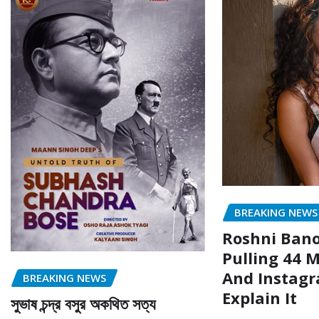
BREAKING NEWS
Roshni Bano
Pulling 44 M
And Instagr
BREAKING NEWS
Explain It
সুভাষ চন্দ্র বসুর অকথিত সত্য