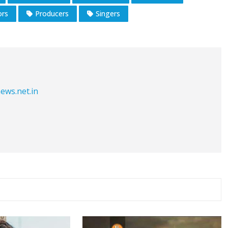
ors
Producers
Singers
ews.net.in