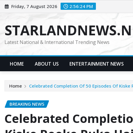
Skip
Friday, 7 August 2026
2:56:25 PM
to
content
STARLANDNEWS.NE
Latest National & International Trending News
HOME
ABOUT US
ENTERTAINMENT NEWS
Home
Celebrated Completion Of 50 Episodes Of Kiske 
BREAKING NEWS
Celebrated Completio