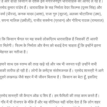
 है और डीडी किसान के दर्शक इस मनोरंजनपूर्ण धारावाहिक का आनंद ले रहे हैं।
्रमोद कुमार पांडेय हैं। धारावाहिक के सह निर्माता वेदर फिल्म्स (पूनम सिंह) और
त्य वर्मा (धीरज), कनक यादव (आशा), राजा गुरु (सूरज), अलका चोटालिया (उषा),
(धर्मा), सपना मालिक (छबीली), राजीव सक्सेना (प्रधान) और गोविन्द पाठक (रामलाल)
कहा कि किसान चैनल पर यह सबसे लोकप्रिय धारावाहिक है जिसकी टी आरपी
ा मिलेगी। फिल्म के निर्माता और बैनर को बधाई देना चाहता हूँ कि इन्होंने इतना
मेहनत का नतीजा है।
 ही हमारे साथ एक स्तम्भ की तरह खड़े रहे और जब भी जरुरत पड़ी उन्होंने सभी
ी तारीफ हो रही है। लोगों के कमेंट्स संतोषजनक हैं। प्रमोद शास्त्री ने आगे
में, दूसरे लखनऊ जैसे शहर में भी जीवन बिताया है। किसान का बेटा हूँ, इसलिए
प्रमोद शास्त्री जी कैप्टन ऑफ़ द शिप हैं। हम फैमिली की तरह काम करते हैं।
 गाँव में भी रोजगार के मौके हैं और यह सीरियल यही संदेश देता है कि लोग शहर