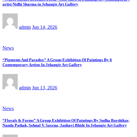
artist Nidhi Sharma in Jehangir Art Gallery
admin
Jun 14, 2026
News
“Pigments And Paradox” A Group Exhibition Of Paintings By 6
Contemporary Artists In Jehangir Art Gallery
admin
Jun 13, 2026
News
“Florals & Forms” A Group Exhibition Of Paintings By Sudha Barshikar,
Nanda Pathak, Sohnal V. Saxena, Janhavi Bhide In Jehangir Art Gallery