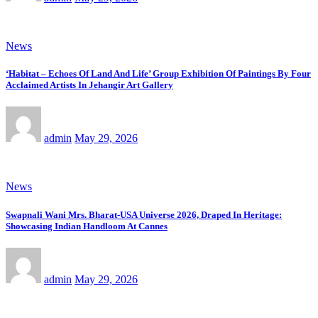
News
‘Habitat – Echoes Of Land And Life’ Group Exhibition Of Paintings By Four
Acclaimed Artists In Jehangir Art Gallery
admin
May 29, 2026
News
Swapnali Wani Mrs. Bharat-USA Universe 2026, Draped In Heritage:
Showcasing Indian Handloom At Cannes
admin
May 29, 2026