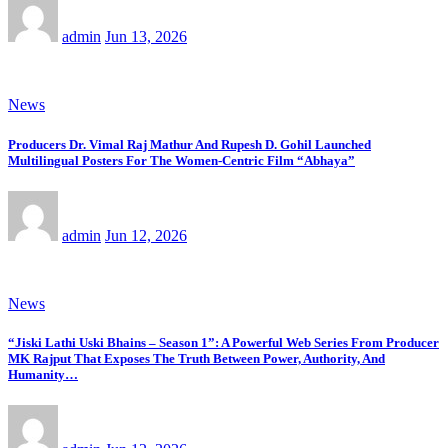
admin
Jun 13, 2026
News
Producers Dr. Vimal Raj Mathur And Rupesh D. Gohil Launched
Multilingual Posters For The Women-Centric Film “Abhaya”
admin
Jun 12, 2026
News
“Jiski Lathi Uski Bhains – Season 1”: A Powerful Web Series From Producer
MK Rajput That Exposes The Truth Between Power, Authority, And
Humanity…