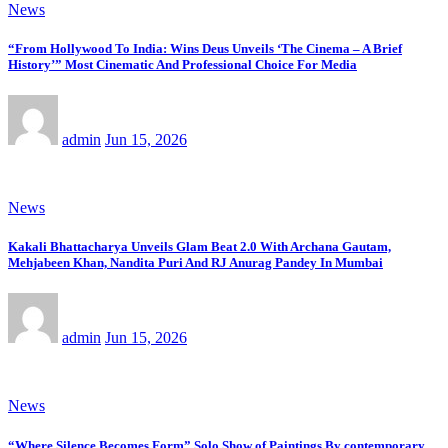
News
“From Hollywood To India: Wins Deus Unveils ‘The Cinema – A Brief
History’” Most Cinematic And Professional Choice For Media
admin
Jun 15, 2026
News
Kakali Bhattacharya Unveils Glam Beat 2.0 With Archana Gautam,
Mehjabeen Khan, Nandita Puri And RJ Anurag Pandey In Mumbai
admin
Jun 15, 2026
News
“Where Silence Becomes Form” Solo Show of Paintings By contemporary