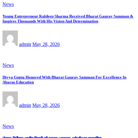
News
Young Entrepreneur Kuldeep Sharma Received Bharat Gaurav Samman &
Inspires Thousands With His Vision And Determination
admin
May 28, 2026
News
Divya Gupta Honored With Bharat Gaurav Samman For Excellence In
Abacus Education
admin
May 28, 2026
News