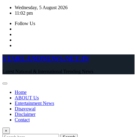
Skip
Wednesday, 5 August 2026
to
11:02 pm
content
Follow Us
STARLANDNEWS.NET.IN
Latest National & International Trending News
Home
ABOUT Us
Entertainment News
Disavowal
Disclaimer
Contact
×