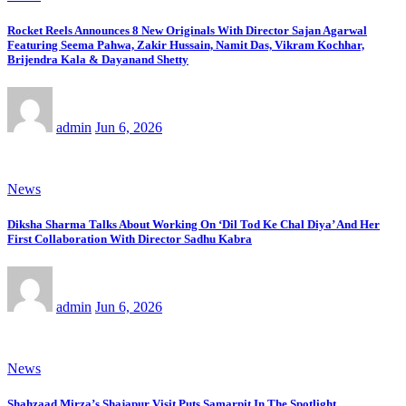
Rocket Reels Announces 8 New Originals With Director Sajan Agarwal
Featuring Seema Pahwa, Zakir Hussain, Namit Das, Vikram Kochhar,
Brijendra Kala & Dayanand Shetty
admin
Jun 6, 2026
News
Diksha Sharma Talks About Working On ‘Dil Tod Ke Chal Diya’ And Her
First Collaboration With Director Sadhu Kabra
admin
Jun 6, 2026
News
Shahzaad Mirza’s Shajapur Visit Puts Samarpit In The Spotlight