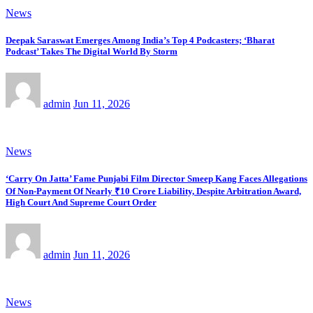
News
Deepak Saraswat Emerges Among India’s Top 4 Podcasters; ‘Bharat
Podcast’ Takes The Digital World By Storm
admin
Jun 11, 2026
News
‘Carry On Jatta’ Fame Punjabi Film Director Smeep Kang Faces Allegations
Of Non-Payment Of Nearly ₹10 Crore Liability, Despite Arbitration Award,
High Court And Supreme Court Order
admin
Jun 11, 2026
News