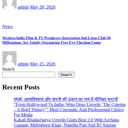
admin
May 28, 2026
News
Western India Film & TV Producers Association And Lions Club Of
Millennium, Are Jointly Organising Free Eye Checkup Camp
admin
May 25, 2026
Search
Search
Recent Posts
संघर्ष, आत्मविश्वास और सपनों की उड़ान का नाम है मोनिका सुराजी
“From Hollywood To India: Wins Deus Unveils ‘The Cinema
– A Brief History’” Most Cinematic And Professional Choice
For Media
Kakali Bhattacharya Unveils Glam Beat 2.0 With Archana
Gautam, Mehjabeen Khan, Nandita Puri And RJ Anurag