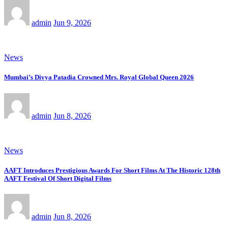
admin
Jun 9, 2026
News
Mumbai’s Divya Patadia Crowned Mrs. Royal Global Queen 2026
admin
Jun 8, 2026
News
AAFT Introduces Prestigious Awards For Short Films At The Historic 128th
AAFT Festival Of Short Digital Films
admin
Jun 8, 2026