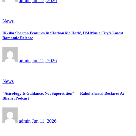
admin
Jun 12, 2026
News
Diksha Sharma Features In ‘Hathon Me Hath’, DM Music City’s Latest
Romantic Release
admin
Jun 12, 2026
News
“Astrology Is Guidance, Not Superstition” — Rahul Shastri Declares At
Bharat Podcast
admin
Jun 11, 2026