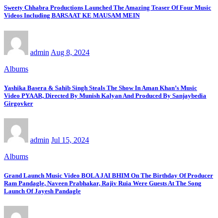
Sweety Chhabra Productions Launched The Amazing Teaser Of Four Music
Videos Including BARSAAT KE MAUSAM MEIN
admin
Aug 8, 2024
Albums
Yashika Basera & Sahib Singh Steals The Show In Aman Khan’s Music
Video PYAAR, Directed By Munish Kalyan And Produced By Sanjaybedia
Girgovker
admin
Jul 15, 2024
Albums
Grand Launch Music Video BOLA JAI BHIM On The Birthday Of Producer
Ram Pandagle, Naveen Prabhakar, Rajiv Ruia Were Guests At The Song
Launch Of Jayesh Pandagle