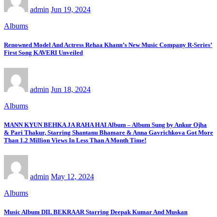
admin
Jun 19, 2024
Albums
Renowned Model And Actress Rehaa Khann’s New Music Company R-Series’
First Song KAVERI Unveiled
admin
Jun 18, 2024
Albums
MANN KYUN BEHKA JA RAHA HAI Album – Album Sung by Ankur Ojha
& Pari Thakur, Starring Shantanu Bhamare & Anna Gavrichkova Got More
Than 1.2 Million Views In Less Than A Month Time!
admin
May 12, 2024
Albums
Music Album DIL BEKRAAR Starring Deepak Kumar And Muskan