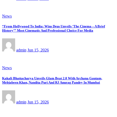
News
“From Hollywood To India: Wins Deus Unveils ‘The Cinema – A Brief
History’” Most Cinematic And Professional Choice For Media
admin
Jun 15, 2026
News
Kakali Bhattacharya Unveils Glam Beat 2.0 With Archana Gautam,
Mehjabeen Khan, Nandita Puri And RJ Anurag Pandey In Mumbai
admin
Jun 15, 2026