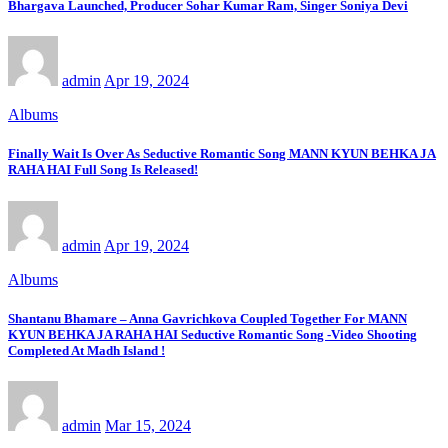
Bhargava Launched, Producer Sohar Kumar Ram, Singer Soniya Devi
admin
Apr 19, 2024
Albums
Finally Wait Is Over As Seductive Romantic Song MANN KYUN BEHKA JA
RAHA HAI Full Song Is Released!
admin
Apr 19, 2024
Albums
Shantanu Bhamare – Anna Gavrichkova Coupled Together For MANN
KYUN BEHKA JA RAHA HAI Seductive Romantic Song -Video Shooting
Completed At Madh Island !
admin
Mar 15, 2024