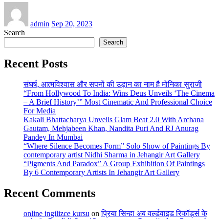
admin
Sep 20, 2023
Search
Search
Recent Posts
संघर्ष, आत्मविश्वास और सपनों की उड़ान का नाम है मोनिका सुराजी
“From Hollywood To India: Wins Deus Unveils ‘The Cinema
– A Brief History’” Most Cinematic And Professional Choice
For Media
Kakali Bhattacharya Unveils Glam Beat 2.0 With Archana
Gautam, Mehjabeen Khan, Nandita Puri And RJ Anurag
Pandey In Mumbai
“Where Silence Becomes Form” Solo Show of Paintings By
contemporary artist Nidhi Sharma in Jehangir Art Gallery
“Pigments And Paradox” A Group Exhibition Of Paintings
By 6 Contemporary Artists In Jehangir Art Gallery
Recent Comments
online ingilizce kursu
on
प्रिया सिन्हा अब वर्ल्डवाइड रिकॉर्ड्स के