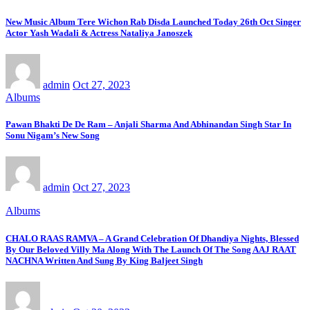
New Music Album Tere Wichon Rab Disda Launched Today 26th Oct Singer
Actor Yash Wadali & Actress Nataliya Janoszek
admin
Oct 27, 2023
Albums
Pawan Bhakti De De Ram – Anjali Sharma And Abhinandan Singh Star In
Sonu Nigam’s New Song
admin
Oct 27, 2023
Albums
CHALO RAAS RAMVA – A Grand Celebration Of Dhandiya Nights, Blessed
By Our Beloved Villy Ma Along With The Launch Of The Song AAJ RAAT
NACHNA Written And Sung By King Baljeet Singh