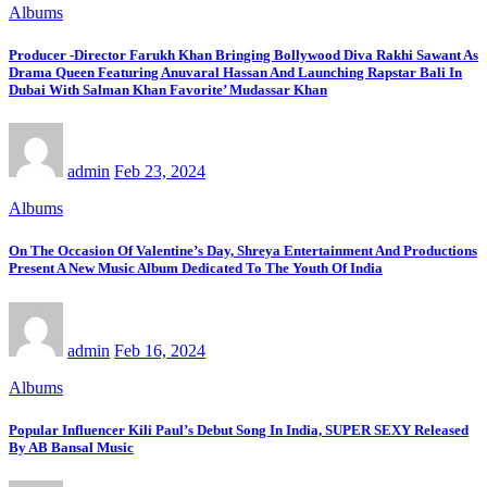
Albums
Producer -Director Farukh Khan Bringing Bollywood Diva Rakhi Sawant As
Drama Queen Featuring Anuvaral Hassan And Launching Rapstar Bali In
Dubai With Salman Khan Favorite’ Mudassar Khan
admin
Feb 23, 2024
Albums
On The Occasion Of Valentine’s Day, Shreya Entertainment And Productions
Present A New Music Album Dedicated To The Youth Of India
admin
Feb 16, 2024
Albums
Popular Influencer Kili Paul’s Debut Song In India, SUPER SEXY Released
By AB Bansal Music