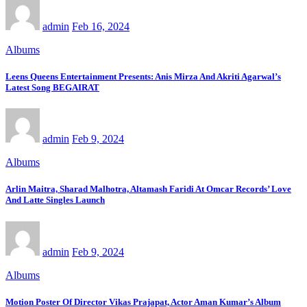
admin
Feb 16, 2024
Albums
Leens Queens Entertainment Presents: Anis Mirza And Akriti Agarwal’s
Latest Song BEGAIRAT
admin
Feb 9, 2024
Albums
Arlin Maitra, Sharad Malhotra, Altamash Faridi At Omcar Records’ Love
And Latte Singles Launch
admin
Feb 9, 2024
Albums
Motion Poster Of Director Vikas Prajapat, Actor Aman Kumar’s Album