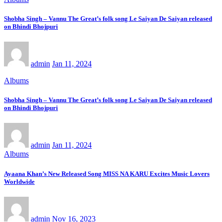
Shobha Singh – Vannu The Great’s folk song Le Saiyan De Saiyan released
on Bhindi Bhojpuri
admin
Jan 11, 2024
Albums
Shobha Singh – Vannu The Great’s folk song Le Saiyan De Saiyan released
on Bhindi Bhojpuri
admin
Jan 11, 2024
Albums
Ayaana Khan’s New Released Song MISS NA KARU Excites Music Lovers
Worldwide
admin
Nov 16, 2023