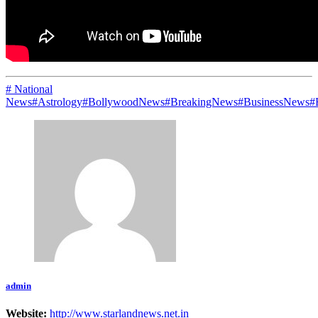
# National
News
#Astrology
#BollywoodNews
#BreakingNews
#BusinessNews
#
admin
Website:
http://www.starlandnews.net.in