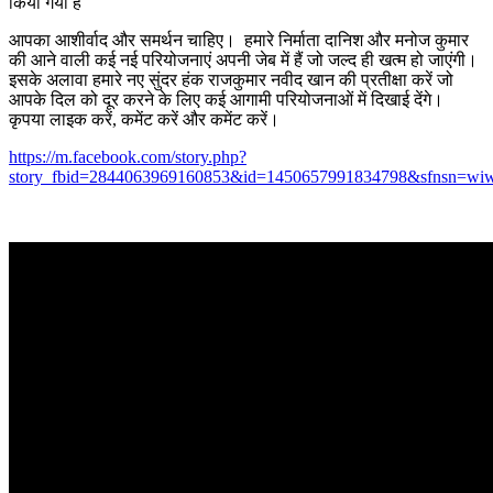
किया गया है
आपका आशीर्वाद और समर्थन चाहिए। हमारे निर्माता दानिश और मनोज कुमार
की आने वाली कई नई परियोजनाएं अपनी जेब में हैं जो जल्द ही खत्म हो जाएंगी।
इसके अलावा हमारे नए सुंदर हंक राजकुमार नवीद खान की प्रतीक्षा करें जो
आपके दिल को दूर करने के लिए कई आगामी परियोजनाओं में दिखाई देंगे।
कृपया लाइक करें, कमेंट करें और कमेंट करें।
https://m.facebook.com/story.php?
story_fbid=2844063969160853&id=1450657991834798&sfnsn