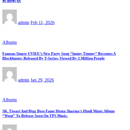
का छलका दर्द
admin
Feb 11, 2026
Albums
Famous Singer UVIEE’s New Party Song “Immy Timmy” Becomes A
Blockbuster, Released By T-Series, Viewed By 3 Million People
admin
Jan 29, 2026
Albums
SK. Tiwari And Bigg Boss Fame Hema Sharma’s Hindi Music Album
“Waqt” To Release Soon On TPS Music.