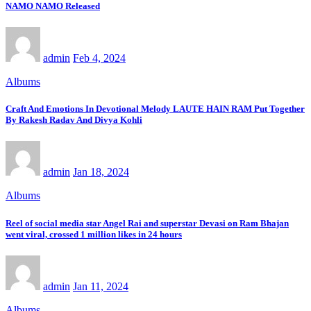
NAMO NAMO Released
admin
Feb 4, 2024
Albums
Craft And Emotions In Devotional Melody LAUTE HAIN RAM Put Together
By Rakesh Radav And Divya Kohli
admin
Jan 18, 2024
Albums
Reel of social media star Angel Rai and superstar Devasi on Ram Bhajan
went viral, crossed 1 million likes in 24 hours
admin
Jan 11, 2024
Albums