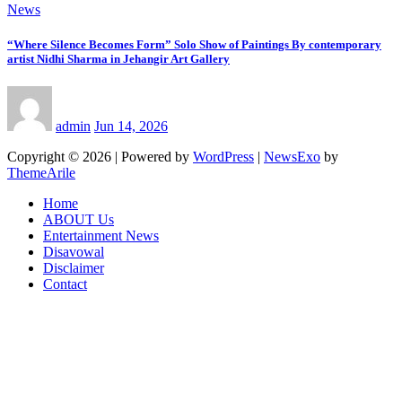
News
“Where Silence Becomes Form” Solo Show of Paintings By contemporary
artist Nidhi Sharma in Jehangir Art Gallery
admin
Jun 14, 2026
Copyright © 2026 | Powered by
WordPress
|
NewsExo
by
ThemeArile
Home
ABOUT Us
Entertainment News
Disavowal
Disclaimer
Contact