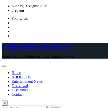
Skip
Sunday, 9 August 2026
to
8:26 am
content
Follow Us
STARLANDNEWS.NET.IN
Latest National & International Trending News
Home
ABOUT Us
Entertainment News
Disavowal
Disclaimer
Contact
×