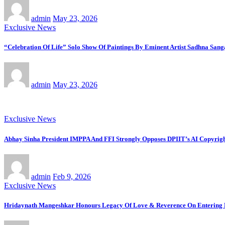
admin
May 23, 2026
Exclusive News
“Celebration Of Life” Solo Show Of Paintings By Eminent Artist Sadhna Sang
admin
May 23, 2026
Exclusive News
Abhay Sinha President IMPPA And FFI Strongly Opposes DPIIT’s AI Copyright
admin
Feb 9, 2026
Exclusive News
Hridaynath Mangeshkar Honours Legacy Of Love & Reverence On Entering H