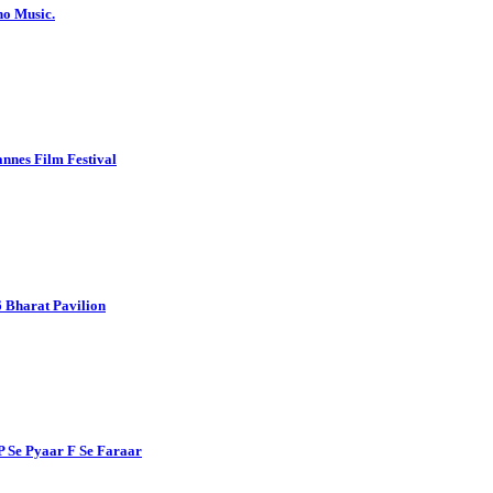
no Music.
nnes Film Festival
 Bharat Pavilion
P Se Pyaar F Se Faraar