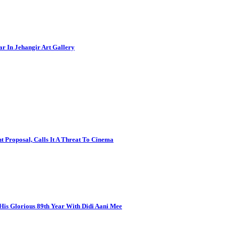
ar In Jehangir Art Gallery
 Proposal, Calls It A Threat To Cinema
is Glorious 89th Year With Didi Aani Mee