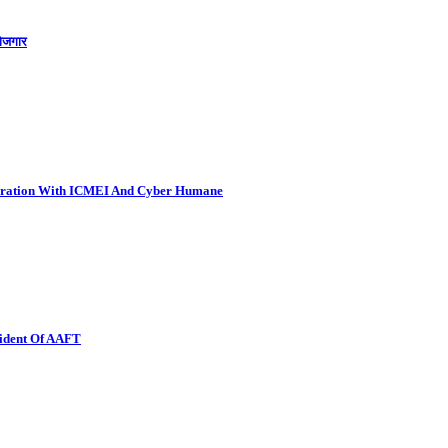
रोजगार
boration With ICMEI And Cyber Humane
sident Of AAFT