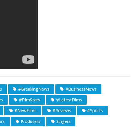
s
#BreakingNews
#BusinessNews
es
#FilmStars
#LatestFilms
#NewFilms
#Reviews
#Sports
ors
Producers
Singers