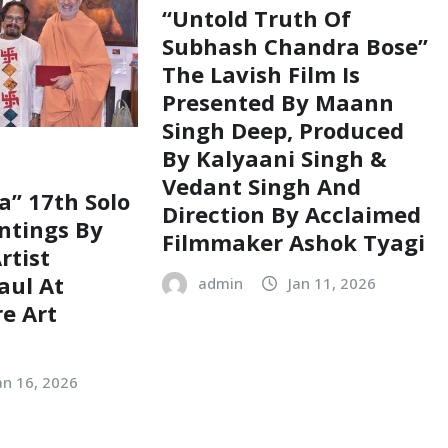
“Untold Truth Of
Subhash Chandra Bose”
The Lavish Film Is
Presented By Maann
Singh Deep, Produced
By Kalyaani Singh &
Vedant Singh And
a” 17th Solo
Direction By Acclaimed
ntings By
Filmmaker Ashok Tyagi
rtist
aul At
admin
Jan 11, 2026
e Art
an 16, 2026