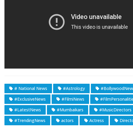
# National News
#Astrology
#BollywoodNew
#ExclusiveNews
#FilmiNews
#FilmPersonaliti
#LatestNews
#Mumbaikars
#MusicDirectors
#TrendingNews
actors
Actress
Direct