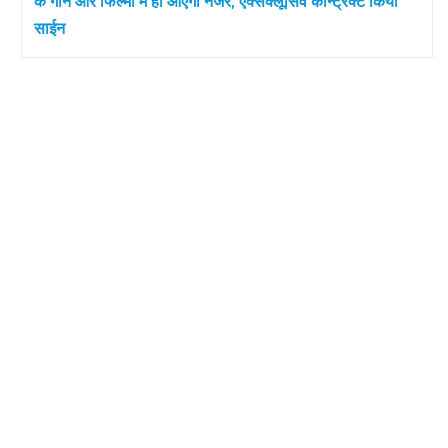
के गाने और फिल्मों में ही आएंगी नजर, एक्सक्लूसिव कॉन्ट्रैक्ट किया
साईन