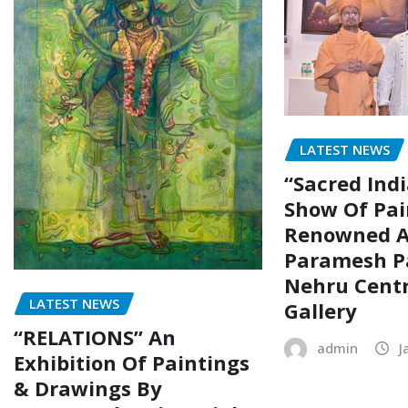
LATEST NEWS
“Sacred Indi
Show Of Pai
Renowned A
Paramesh P
Nehru Centr
LATEST NEWS
Gallery
“RELATIONS” An
admin
J
Exhibition Of Paintings
& Drawings By