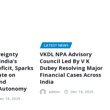
LATEST NEWS
reignty
VKDL NPA Advisory
India’s
Council Led By V K
ficit, Sparks
Dubey Resolving Major
ate on
Financial Cases Across
and
India
 Autonomy
admin
Dec 16, 2025
ec 16, 2025