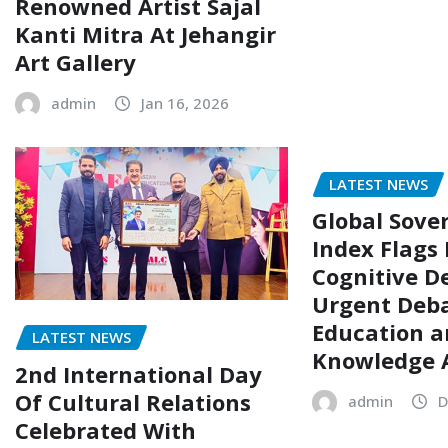
Renowned Artist Sajal
Kanti Mitra At Jehangir
Art Gallery
admin
Jan 16, 2026
LATEST NEWS
Global Sove
Index Flags 
Cognitive De
Urgent Deb
Education 
LATEST NEWS
Knowledge
2nd International Day
Of Cultural Relations
admin
D
Celebrated With