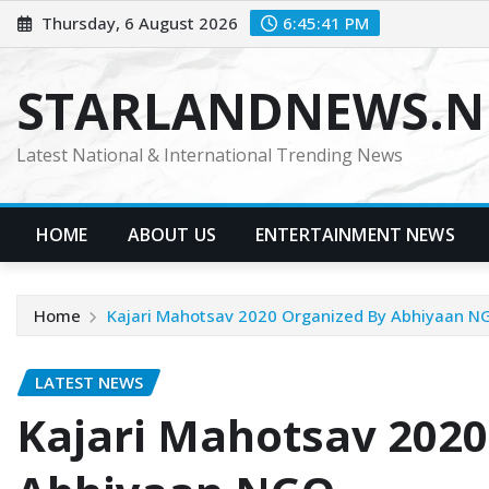
Skip
Thursday, 6 August 2026
6:45:42 PM
to
content
STARLANDNEWS.NE
Latest National & International Trending News
HOME
ABOUT US
ENTERTAINMENT NEWS
Home
Kajari Mahotsav 2020 Organized By Abhiyaan N
LATEST NEWS
Kajari Mahotsav 2020