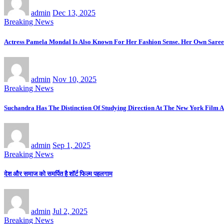
admin
Dec 13, 2025
Breaking News
Actress Pamela Mondal Is Also Known For Her Fashion Sense. Her Own Saree 
admin
Nov 10, 2025
Breaking News
Suchandra Has The Distinction Of Studying Direction At The New York Film A
admin
Sep 1, 2025
Breaking News
देश और समाज को समर्पित है शॉर्ट फिल्म पहलगाम
admin
Jul 2, 2025
Breaking News