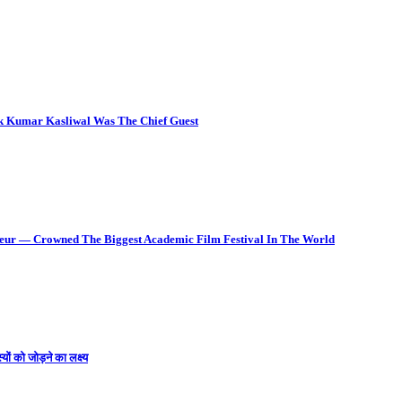
ok Kumar Kasliwal Was The Chief Guest
deur — Crowned The Biggest Academic Film Festival In The World
ों को जोड़ने का लक्ष्य