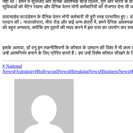
नहीं था। हमने ये सुविधाएं और दैनिक आवश्यक चीज़ें दिल्ली, पुणे और भारत के 
सुविधाओं को मेंटेन रखना और दैनिक वेतन भोगी कर्मचारियों को रोजगार देना भी जा
दादासाहेब फाउंडेशन के दैनिक वेतन भोगी कर्मचारी भी बुरी तरह प्रभावित हुए।
प्रदान की। नालासोपारा, मीरा रोड और कई अन्य क्षेत्रों में, हमने दैनिक आवश्
को बहुत धन्यवाद, क्योंकि हम दूसरों की मदद करने में इस पास का उपयोग कर सकत
इसके अलावा, डॉ वनू इन तकनीशियनों के कौशल के उत्थान की दिशा में भी काम कर रह
उन्हें आत्मनिर्भर बनाने के लिए प्रेरित करते हैं। हम उन्हें विशेष कौशल सीखने के ल
# National
News
#Astrology
#BollywoodNews
#BreakingNews
#BusinessNews
#