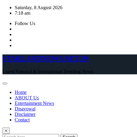
Skip
Saturday, 8 August 2026
to
7:18 am
content
Follow Us
STARLANDNEWS.NET.IN
Latest National & International Trending News
Home
ABOUT Us
Entertainment News
Disavowal
Disclaimer
Contact
×