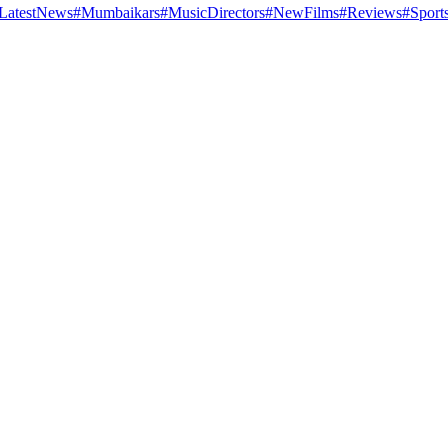
LatestNews
#Mumbaikars
#MusicDirectors
#NewFilms
#Reviews
#Sport