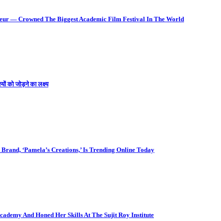
deur — Crowned The Biggest Academic Film Festival In The World
ों को जोड़ने का लक्ष्य
Brand, ‘Pamela’s Creations,’ Is Trending Online Today
cademy And Honed Her Skills At The Sujit Roy Institute