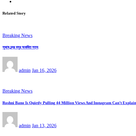
Related Story
Breaking News
সুভাষ চন্দ্র বসুর অকথিত সত্য
admin
Jan 16, 2026
Breaking News
Roshni Bano Is Quietly Pulling 44 Million Views And Instagram Can’t Explain
admin
Jan 13, 2026