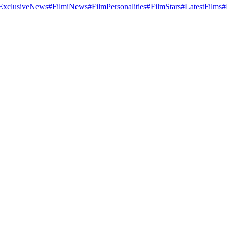
ExclusiveNews
#FilmiNews
#FilmPersonalities
#FilmStars
#LatestFilms
#