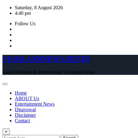
Skip
Saturday, 8 August 2026
to
4:40 pm
content
Follow Us
STARLANDNEWS.NET.IN
Latest National & International Trending News
Home
ABOUT Us
Entertainment News
Disavowal
Disclaimer
Contact
×