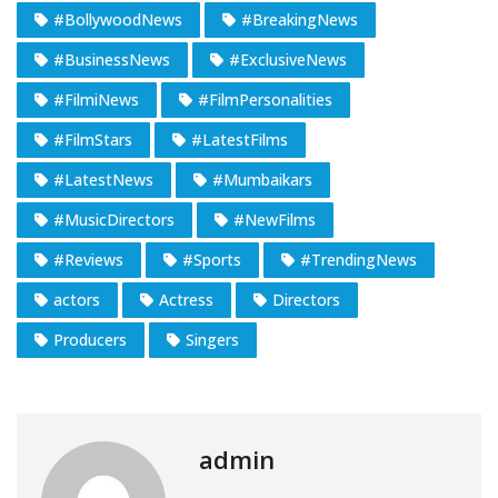
#BollywoodNews
#BreakingNews
#BusinessNews
#ExclusiveNews
#FilmiNews
#FilmPersonalities
#FilmStars
#LatestFilms
#LatestNews
#Mumbaikars
#MusicDirectors
#NewFilms
#Reviews
#Sports
#TrendingNews
actors
Actress
Directors
Producers
Singers
admin