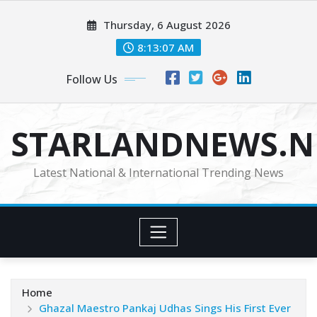
Skip
Thursday, 6 August 2026
to
content
8:13:08 AM
Follow Us
STARLANDNEWS.NE
Latest National & International Trending News
Home
Ghazal Maestro Pankaj Udhas Sings His First Ever