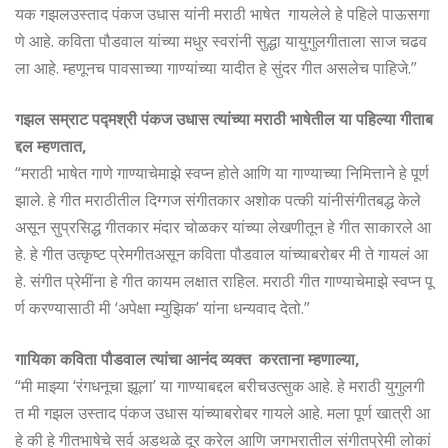
यक गझलउस्ताद पंकज उधास यांनी मराठी भाषेत गायलेले हे पहिले पाऊसगा
णे आहे. कविता पौडवाल यांच्या मधुर स्वरांनी सुद्धा यायुगुलगीताला साज चढव
ला आहे. म्हणूनच पावसाच्या गाण्यांच्या यादीत हे सुंदर गीत असलेच पाहिजे.”
गझल सम्राट पद्मश्री पंकज उधास त्यांच्या मराठी भाषेतील या पहिल्या गीताब
द्दल म्हणतात,
“मराठी भाषेत गाणे गाण्याचेमाझे स्वप्न होते आणि या गाण्याच्या निमित्ताने हे पूर्ण
झाले. हे गीत मराठीतील दिग्गज संगीतकार अशोक पत्की यांनीसंगीतबद्ध केले
असून सुप्रसिद्ध गीतकार मंदार चोळकर यांच्या लेखणीतून हे गीत साकारले आ
हे. हे गीत उत्कृष्ट प्रेमगीतअसून कविता पौडवाल यांच्याबरोबर मी ते गायलं आ
हे. संगीत प्रेमींना हे गीत कायम लक्षात राहिल. मराठी गीत गाण्याचेमाझे स्वप्न पू
र्ण करण्यासाठी मी ‘अपेक्षा म्युझिक’ यांना धन्यवाद देतो.”
गायिका कविता पौडवाल त्यांचा आनंद व्यक्त करताना म्हणाल्या,
“मी माझ्या ‘रंगधनूचा झूला’ या गाण्याबद्दल बरीचउत्सुक आहे. हे मराठी युगुलगी
त मी गझल उस्ताद पंकज उधास यांच्याबरोबर गायले आहे. मला पूर्ण खात्री आ
हे की हे गीतभाषेचे सर्व अडथळे दूर करेल आणि जगभरातील संगीतप्रेमी लोकां