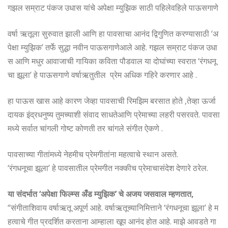
गझल सम्राट पंकज उधास यांचे अपेक्षा म्युझिक साठी पहिलेवहिले पाऊसगाणे
वर्षा ऋतूला सुरुवात झाली आणि हा पावसाचा आनंद द्विगुणित करण्यासाठी ‘अ
पेक्षा म्युझिक’ तर्फे सुद्धा नवीन पाऊसगाणेआले आहे. गझल सम्राट पंकज उधा
स आणि मधुर आवाजाची गायिका कविता पौडवाल या दोघांच्या स्वरात ‘रंगधनू
चा झूला’ हे पाऊसगाणे वर्षाऋतुतील प्रेम अधिक गहिरे करणार आहे .
हा पाऊस खास आहे कारण जेव्हा पावसाची रिमझिम बरसात होते ,तेव्हा ऊर्जा
दायक इंद्रधनुष्य तुमच्याशी संवाद साधतेआणि प्रेमाच्या लहरी पसरवते. पावसा
मध्ये सर्वात चांगली गोष्ट कोणती तर चांगले संगीत ऐकणे .
पावसाच्या गीतांमध्ये नेहमीच प्रेमगीतांना महत्वाचे स्थान असते.
‘रंगधनूचा झूला’ हे पावसातील प्रेमगीत नक्कीच प्रेमाचासंदेश देणारे ठरेल.
या संदर्भात ‘अपेक्षा फिल्म्स अँड म्युझिक’ चे अजय जसवाल म्हणतात,
“संगीताशिवाय वर्षाऋतू अपूर्ण आहे. वर्षाऋतूच्यानिमित्ताने ‘रंगधनूचा झूला’ हे म
हत्वाचे गीत प्रदर्शित करताना आम्हाला खूप आनंद होत आहे. माझे आवडते गा