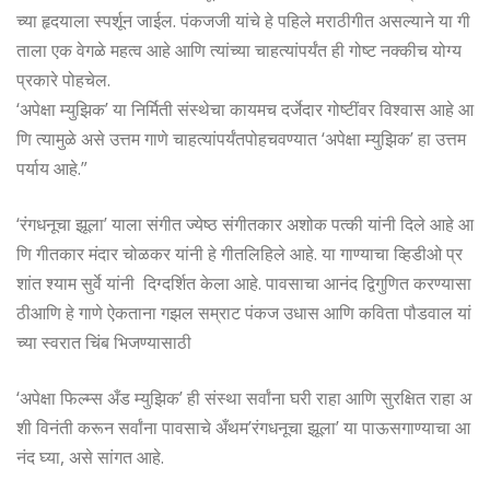
च्या हृदयाला स्पर्शून जाईल. पंकजजी यांचे हे पहिले मराठीगीत असल्याने या गी
ताला एक वेगळे महत्व आहे आणि त्यांच्या चाहत्यांपर्यंत ही गोष्ट नक्कीच योग्य
प्रकारे पोहचेल.
‘अपेक्षा म्युझिक’ या निर्मिती संस्थेचा कायमच दर्जेदार गोष्टींवर विश्वास आहे आ
णि त्यामुळे असे उत्तम गाणे चाहत्यांपर्यंतपोहचवण्यात ‘अपेक्षा म्युझिक’ हा उत्तम
पर्याय आहे.”
‘रंगधनूचा झूला’ याला संगीत ज्येष्ठ संगीतकार अशोक पत्की यांनी दिले आहे आ
णि गीतकार मंदार चोळकर यांनी हे गीतलिहिले आहे. या गाण्याचा व्हिडीओ प्र
शांत श्याम सुर्वे यांनी दिग्दर्शित केला आहे. पावसाचा आनंद द्विगुणित करण्यासा
ठीआणि हे गाणे ऐकताना गझल सम्राट पंकज उधास आणि कविता पौडवाल यां
च्या स्वरात चिंब भिजण्यासाठी
‘अपेक्षा फिल्म्स अँड म्युझिक’ ही संस्था सर्वांना घरी राहा आणि सुरक्षित राहा अ
शी विनंती करून सर्वांना पावसाचे अँथम’रंगधनूचा झूला’ या पाऊसगाण्याचा आ
नंद घ्या, असे सांगत आहे.