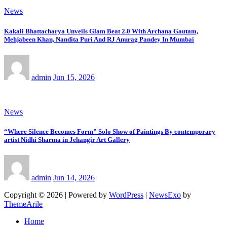
News
Kakali Bhattacharya Unveils Glam Beat 2.0 With Archana Gautam,
Mehjabeen Khan, Nandita Puri And RJ Anurag Pandey In Mumbai
admin
Jun 15, 2026
News
“Where Silence Becomes Form” Solo Show of Paintings By contemporary
artist Nidhi Sharma in Jehangir Art Gallery
admin
Jun 14, 2026
Copyright © 2026 | Powered by
WordPress
|
NewsExo
by
ThemeArile
Home