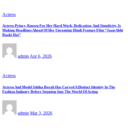
Actress
Actress Princy, Known For Her Hard Work, Dedication, And Simplicity, Is
Making Headlines Ahead Of Her Upcoming Hindi Feature Film “Jaan Abhi
Baaki Hai”
admin
Apr 6, 2026
Actress
Actress And Model Ishika Borah Has Carved A Distinct Identity In The
Fashion Industry Before Stepping Into The World Of Acting
admin
Mar 3, 2026