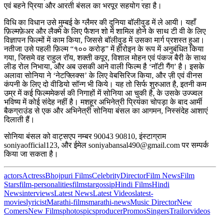
एवं बहने प्रिया और आरती बंसल का भरपूर सहयोग रहा है।
विधि का विधान उसे मुम्बई के ग्लैमर की दुनिया बॉलीवुड में ले आयी। यहाँ
फ़िल्मफ़ेअर और लैक्मे के लिए फैशन शो में शामिल होने के साथ टी वी के लिए
विज्ञापन फिल्मों में काम किया, जिससे बॉलीवुड में उसका मार्ग प्रशस्त हुआ।
नतीजा उसे पहली फ़िल्म “१०० करोड़” में हीरोइन के रूप में अनुबंधित किया
गया, जिसमे वह राहुल रॉय, शक्ती कपूर, विशाल मोहन एवं पंकज बैरी के साथ
लीड रोल निभाया, और अब उसकी आने वाली फिल्म है ‘नॉटी गैंग’ है। इसके
अलावा सोनिया ने ‘नेटफ्लिक्स’ के लिए वेबसिरिज किया, और ज़ी एवं वीनस
कंपनी के लिए दो वीडियो सॉन्ग भी किये। यह तो सिर्फ शुरुआत है, इतनी कम
उम्र में कई फिल्ममेकर्स की निगाहों में सोनिया आ चुकी है, के उसके उज्ज्वल
भविष्य में कोई संदेह नहीं है। मशहूर अभिनेत्री प्रियंका चोपड़ा के बाद आर्मी
बैकग्राउंड से एक और अभिनेत्री सोनिया बंसल का आगमन, निस्संदेह आशाएं
दिलाती हैं।
सोनिया बंसल को वाट्सएप नम्बर 90043 90810, इंस्टाग्राम
soniyaofficial123, और ईमेल soniyabansal490@gmail.com पर सम्पर्क
किया जा सकता है।
actors
Actress
Bhojpuri Films
Celebrity
Director
Film News
Film
Stars
film-personalities
filmstar
gossip
Hindi Films
Hindi
News
interviews
Latest News
Latest Videos
latest-
movies
lyricist
Marathi-films
marathi-news
Music Director
New
Comers
New Films
photos
pics
producer
Promos
Singers
Trailor
videos