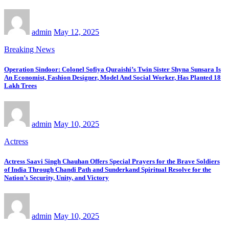
admin
May 12, 2025
Breaking News
Operation Sindoor: Colonel Sofiya Quraishi’s Twin Sister Shyna Sunsara Is
An Economist, Fashion Designer, Model And Social Worker, Has Planted 18
Lakh Trees
admin
May 10, 2025
Actress
Actress Saavi Singh Chauhan Offers Special Prayers for the Brave Soldiers
of India Through Chandi Path and Sunderkand Spiritual Resolve for the
Nation’s Security, Unity, and Victory
admin
May 10, 2025