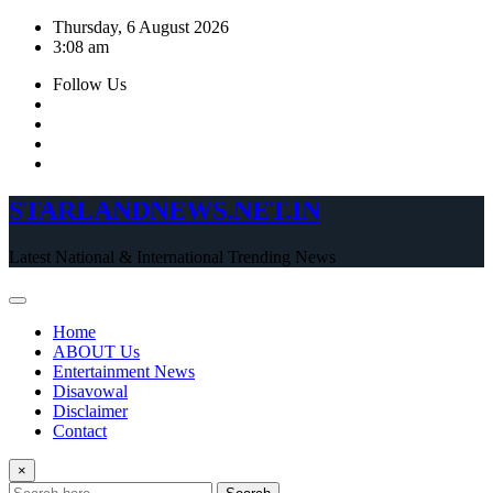
Skip
Thursday, 6 August 2026
to
3:08 am
content
Follow Us
STARLANDNEWS.NET.IN
Latest National & International Trending News
Home
ABOUT Us
Entertainment News
Disavowal
Disclaimer
Contact
×