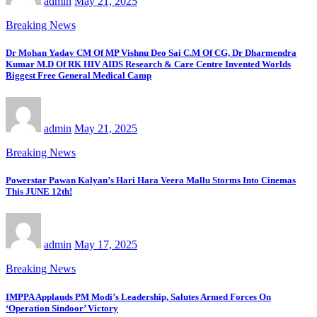
admin
May 21, 2025
Breaking News
Dr Mohan Yadav CM Of MP Vishnu Deo Sai C.M Of CG, Dr Dharmendra
Kumar M.D Of RK HIV AIDS Research & Care Centre Invented Worlds
Biggest Free General Medical Camp
admin
May 21, 2025
Breaking News
Powerstar Pawan Kalyan’s Hari Hara Veera Mallu Storms Into Cinemas
This JUNE 12th!
admin
May 17, 2025
Breaking News
IMPPA Applauds PM Modi’s Leadership, Salutes Armed Forces On
‘Operation Sindoor’ Victory