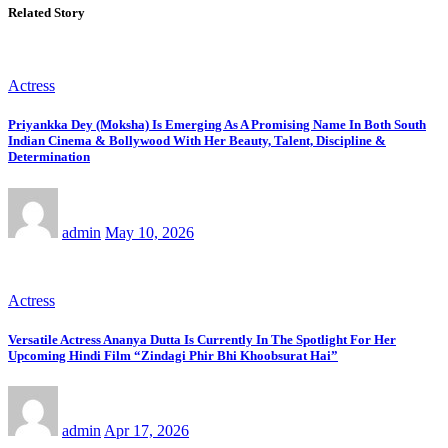
Related Story
Actress
Priyankka Dey (Moksha) Is Emerging As A Promising Name In Both South
Indian Cinema & Bollywood With Her Beauty, Talent, Discipline &
Determination
admin
May 10, 2026
Actress
Versatile Actress Ananya Dutta Is Currently In The Spotlight For Her
Upcoming Hindi Film “Zindagi Phir Bhi Khoobsurat Hai”
admin
Apr 17, 2026