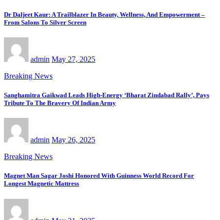
Dr Daljeet Kaur: A Trailblazer In Beauty, Wellness, And Empowerment –
From Salons To Silver Screen
admin
May 27, 2025
Breaking News
Sanghamitra Gaikwad Leads High-Energy ‘Bharat Zindabad Rally’, Pays
Tribute To The Bravery Of Indian Army
admin
May 26, 2025
Breaking News
Magnet Man Sagar Joshi Honored With Guinness World Record For
Longest Magnetic Mattress