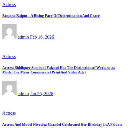
Actress
Sanjana Rajput – A Rising Face Of Determination And Grace
admin
Feb 16, 2026
Actress
Actress Siddiquee Sumbool Faizani Has The Distinction of Working as
Model For Many Commercial Print And Video Advt
admin
Jan 26, 2026
Actress
Actress And Model Nivedita Chandel Celebrated Her Birthday In A Private