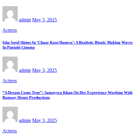
admin
May 3, 2025
Actress
Isha Sood Shines In ‘Chaar Koot Hanera’: A Realistic Biopic Making Waves
In Punjabi Cinema
admin
May 3, 2025
Actress
“A Dream Come True”: Samayera Khan On Her Experience Working With
Ramsay House Productions
admin
May 3, 2025
Actress