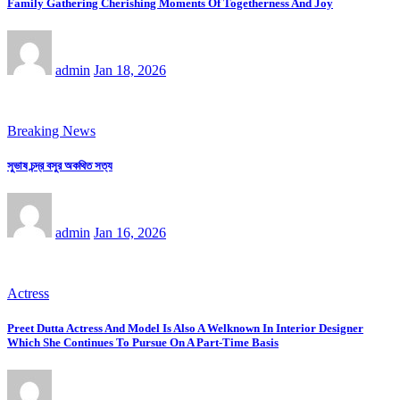
Family Gathering Cherishing Moments Of Togetherness And Joy
admin
Jan 18, 2026
Breaking News
সুভাষ চন্দ্র বসুর অকথিত সত্য
admin
Jan 16, 2026
Actress
Preet Dutta Actress And Model Is Also A Welknown In Interior Designer
Which She Continues To Pursue On A Part-Time Basis