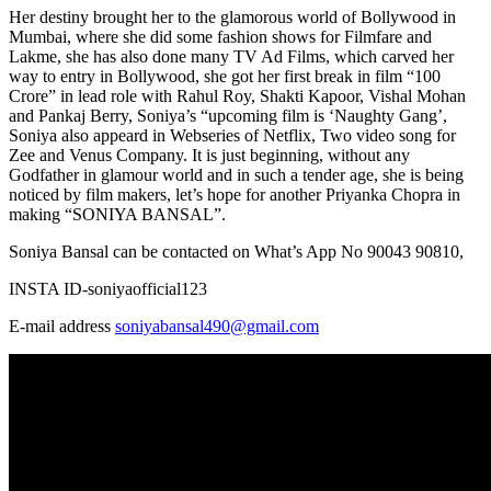
Her destiny brought her to the glamorous world of Bollywood in
Mumbai, where she did some fashion shows for Filmfare and
Lakme, she has also done many TV Ad Films, which carved her
way to entry in Bollywood, she got her first break in film “100
Crore” in lead role with Rahul Roy, Shakti Kapoor, Vishal Mohan
and Pankaj Berry, Soniya’s “upcoming film is ‘Naughty Gang’,
Soniya also appeard in Webseries of Netflix, Two video song for
Zee and Venus Company. It is just beginning, without any
Godfather in glamour world and in such a tender age, she is being
noticed by film makers, let’s hope for another Priyanka Chopra in
making “SONIYA BANSAL”.
Soniya Bansal can be contacted on What’s App No 90043 90810,
INSTA ID-soniyaofficial123
E-mail address
soniyabansal490@gmail.com