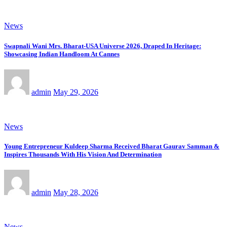
News
Swapnali Wani Mrs. Bharat-USA Universe 2026, Draped In Heritage:
Showcasing Indian Handloom At Cannes
admin
May 29, 2026
News
Young Entrepreneur Kuldeep Sharma Received Bharat Gaurav Samman &
Inspires Thousands With His Vision And Determination
admin
May 28, 2026
News