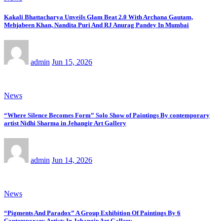
Kakali Bhattacharya Unveils Glam Beat 2.0 With Archana Gautam,
Mehjabeen Khan, Nandita Puri And RJ Anurag Pandey In Mumbai
admin
Jun 15, 2026
News
“Where Silence Becomes Form” Solo Show of Paintings By contemporary
artist Nidhi Sharma in Jehangir Art Gallery
admin
Jun 14, 2026
News
“Pigments And Paradox” A Group Exhibition Of Paintings By 6
Contemporary Artists In Jehangir Art Gallery