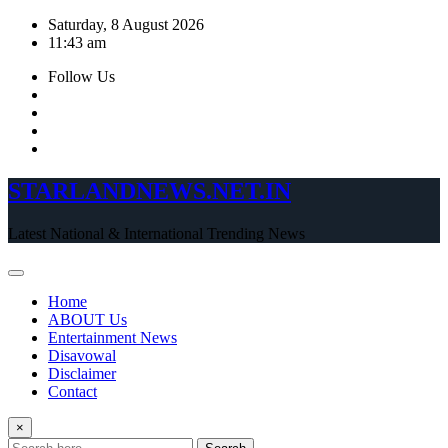
Skip
Saturday, 8 August 2026
to
11:43 am
content
Follow Us
STARLANDNEWS.NET.IN
Latest National & International Trending News
Home
ABOUT Us
Entertainment News
Disavowal
Disclaimer
Contact
×