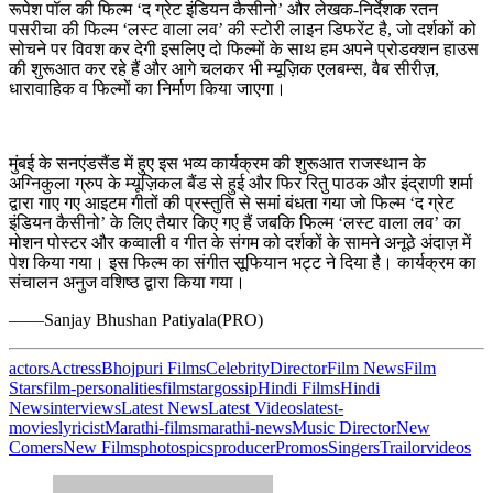
रूपेश पॉल की फिल्म ‘द ग्रेट इंडियन कैसीनो’ और लेखक-निर्देशक रतन
पसरीचा की फिल्म ‘लस्ट वाला लव’ की स्टोरी लाइन डिफरेंट है, जो दर्शकों को
सोचने पर विवश कर देगी इसलिए दो फिल्मों के साथ हम अपने प्रोडक्शन हाउस
की शुरूआत कर रहे हैं और आगे चलकर भी म्यूज़िक एलबम्स, वैब सीरीज़,
धारावाहिक व फिल्मों का निर्माण किया जाएगा।
मुंबई के सनएंडसैंड में हुए इस भव्य कार्यक्रम की शुरूआत राजस्थान के
अग्निकुला ग्रुप के म्यूज़िकल बैंड से हुई और फिर रितु पाठक और इंद्राणी शर्मा
द्वारा गाए गए आइटम गीतों की प्रस्तुति से समां बंधता गया जो फिल्म ‘द ग्रेट
इंडियन कैसीनो’ के लिए तैयार किए गए हैं जबकि फिल्म ‘लस्ट वाला लव’ का
मोशन पोस्टर और कव्वाली व गीत के संगम को दर्शकों के सामने अनूठे अंदाज़ में
पेश किया गया। इस फिल्म का संगीत सूफियान भट्ट ने दिया है। कार्यक्रम का
संचालन अनुज वशिष्ठ द्वारा किया गया।
——Sanjay Bhushan Patiyala(PRO)
actors
Actress
Bhojpuri Films
Celebrity
Director
Film News
Film
Stars
film-personalities
filmstar
gossip
Hindi Films
Hindi
News
interviews
Latest News
Latest Videos
latest-
movies
lyricist
Marathi-films
marathi-news
Music Director
New
Comers
New Films
photos
pics
producer
Promos
Singers
Trailor
videos