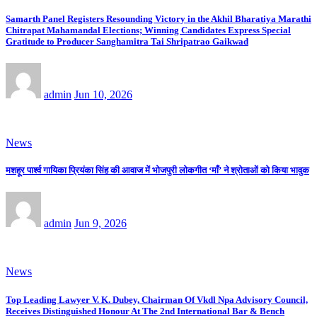
Samarth Panel Registers Resounding Victory in the Akhil Bharatiya Marathi
Chitrapat Mahamandal Elections; Winning Candidates Express Special
Gratitude to Producer Sanghamitra Tai Shripatrao Gaikwad
admin
Jun 10, 2026
News
मशहूर पार्श्व गायिका प्रियंका सिंह की आवाज में भोजपुरी लोकगीत ‘माँ’ ने श्रोताओं को किया भावुक
admin
Jun 9, 2026
News
Top Leading Lawyer V. K. Dubey, Chairman Of Vkdl Npa Advisory Council,
Receives Distinguished Honour At The 2nd International Bar & Bench