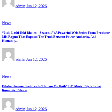
admin
Jun 12, 2026
News
“Jiski Lathi Uski Bhains – Season 1”: A Powerful Web Series From Producer
MK Rajput That Exposes The Truth Between Power, Authority, And
Humanity…
admin
Jun 12, 2026
News
Diksha Sharma Features In ‘Hathon Me Hath’, DM Music City’s Latest
Romantic Release
admin
Jun 12, 2026