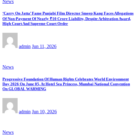
News
‘Carry On Jatta’ Fame Punjabi Film Director Smeep Kang Faces Allegations
Of Non-Payment Of Nearly ₹10 Crore Liability, Despite Arbitration Award,
High Court And Supreme Court Order
admin
Jun 11, 2026
News
Progressive Foundation Of Human Rights Celebrates World Environment
Day 2026 On June 05, At Hotel Sea Princess, Mumbai National Convention
On GLOBAL WARMING
admin
Jun 10, 2026
News