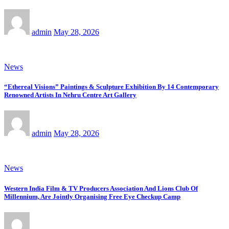
admin
May 28, 2026
News
“Ethereal Visions” Paintings & Sculpture Exhibition By 14 Contemporary
Renowned Artists In Nehru Centre Art Gallery
admin
May 28, 2026
News
Western India Film & TV Producers Association And Lions Club Of
Millennium, Are Jointly Organising Free Eye Checkup Camp