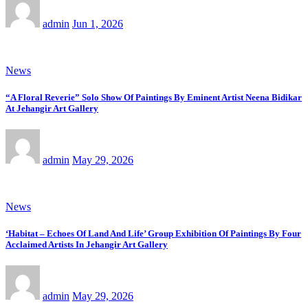
admin
Jun 1, 2026
News
“A Floral Reverie” Solo Show Of Paintings By Eminent Artist Neena Bidikar
At Jehangir Art Gallery
admin
May 29, 2026
News
‘Habitat – Echoes Of Land And Life’ Group Exhibition Of Paintings By Four
Acclaimed Artists In Jehangir Art Gallery
admin
May 29, 2026