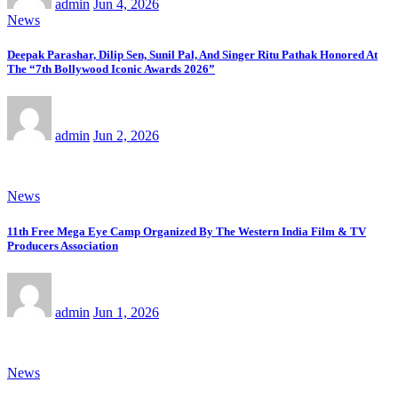
admin
Jun 4, 2026
News
Deepak Parashar, Dilip Sen, Sunil Pal, And Singer Ritu Pathak Honored At
The “7th Bollywood Iconic Awards 2026”
admin
Jun 2, 2026
News
11th Free Mega Eye Camp Organized By The Western India Film & TV
Producers Association
admin
Jun 1, 2026
News