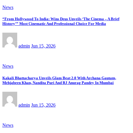
News
“From Hollywood To India: Wins Deus Unveils ‘The Cinema – A Brief
History’” Most Cinematic And Professional Choice For Media
admin
Jun 15, 2026
News
Kakali Bhattacharya Unveils Glam Beat 2.0 With Archana Gautam,
Mehjabeen Khan, Nandita Puri And RJ Anurag Pandey In Mumbai
admin
Jun 15, 2026
News