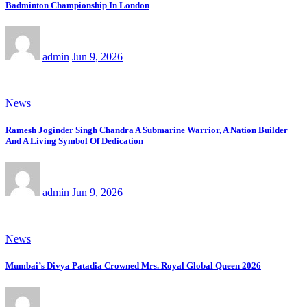
Badminton Championship In London
admin
Jun 9, 2026
News
Ramesh Joginder Singh Chandra A Submarine Warrior, A Nation Builder
And A Living Symbol Of Dedication
admin
Jun 9, 2026
News
Mumbai’s Divya Patadia Crowned Mrs. Royal Global Queen 2026