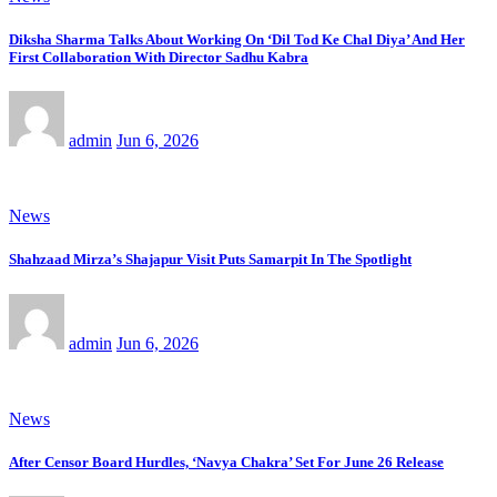
Diksha Sharma Talks About Working On ‘Dil Tod Ke Chal Diya’ And Her
First Collaboration With Director Sadhu Kabra
admin
Jun 6, 2026
News
Shahzaad Mirza’s Shajapur Visit Puts Samarpit In The Spotlight
admin
Jun 6, 2026
News
After Censor Board Hurdles, ‘Navya Chakra’ Set For June 26 Release