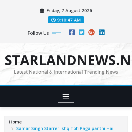
Skip
Friday, 7 August 2026
to
content
9:10:48 AM
Follow Us
STARLANDNEWS.NE
Latest National & International Trending News
Home
Samar Singh Starrer Ishq Toh Pagalpanthi Hai