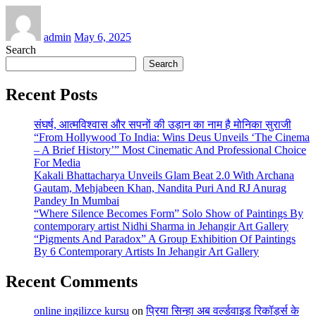
admin
May 6, 2025
Search
Search
Recent Posts
संघर्ष, आत्मविश्वास और सपनों की उड़ान का नाम है मोनिका सुराजी
“From Hollywood To India: Wins Deus Unveils ‘The Cinema
– A Brief History’” Most Cinematic And Professional Choice
For Media
Kakali Bhattacharya Unveils Glam Beat 2.0 With Archana
Gautam, Mehjabeen Khan, Nandita Puri And RJ Anurag
Pandey In Mumbai
“Where Silence Becomes Form” Solo Show of Paintings By
contemporary artist Nidhi Sharma in Jehangir Art Gallery
“Pigments And Paradox” A Group Exhibition Of Paintings
By 6 Contemporary Artists In Jehangir Art Gallery
Recent Comments
online ingilizce kursu
on
प्रिया सिन्हा अब वर्ल्डवाइड रिकॉर्ड्स के