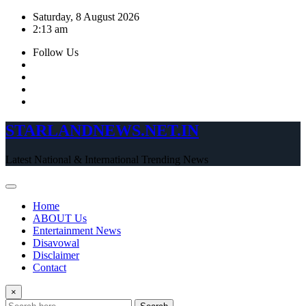
Skip
Saturday, 8 August 2026
to
2:13 am
content
Follow Us
STARLANDNEWS.NET.IN
Latest National & International Trending News
Home
ABOUT Us
Entertainment News
Disavowal
Disclaimer
Contact
×