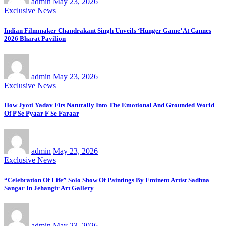
admin
May 23, 2026
Exclusive News
Indian Filmmaker Chandrakant Singh Unveils ‘Hunger Game’ At Cannes
2026 Bharat Pavilion
admin
May 23, 2026
Exclusive News
How Jyoti Yadav Fits Naturally Into The Emotional And Grounded World
Of P Se Pyaar F Se Faraar
admin
May 23, 2026
Exclusive News
“Celebration Of Life” Solo Show Of Paintings By Eminent Artist Sadhna
Sangar In Jehangir Art Gallery
admin
May 23, 2026