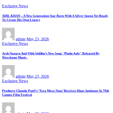
Exclusive News
ADIL KHAN – A New Generation Star Born With A Silver Spoon Yet Ready
To Create His Own Legacy
admin
May 23, 2026
Exclusive News
Arsh Naagra And Vibh Siddhu’s New Song, ‘Pinda Aale’, Released By
Wavekano Music.
admin
May 23, 2026
Exclusive News
Producer Chanda Patel’s ‘Tera Mera Nata’ Receives Huge Applause At 79th
Cannes Film Festival