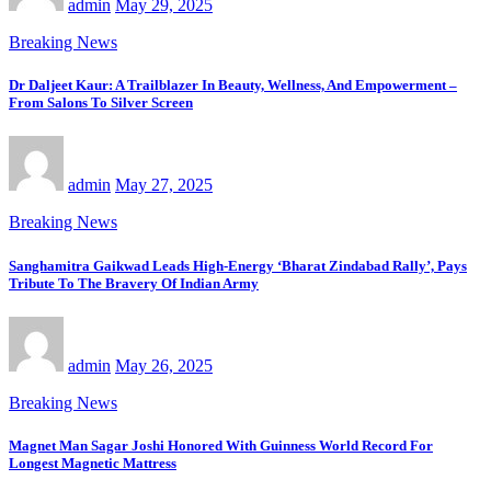
admin
May 29, 2025
Breaking News
Dr Daljeet Kaur: A Trailblazer In Beauty, Wellness, And Empowerment –
From Salons To Silver Screen
admin
May 27, 2025
Breaking News
Sanghamitra Gaikwad Leads High-Energy ‘Bharat Zindabad Rally’, Pays
Tribute To The Bravery Of Indian Army
admin
May 26, 2025
Breaking News
Magnet Man Sagar Joshi Honored With Guinness World Record For
Longest Magnetic Mattress