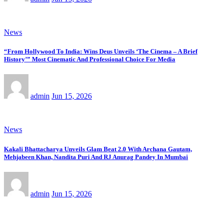
News
“From Hollywood To India: Wins Deus Unveils ‘The Cinema – A Brief
History’” Most Cinematic And Professional Choice For Media
admin
Jun 15, 2026
News
Kakali Bhattacharya Unveils Glam Beat 2.0 With Archana Gautam,
Mehjabeen Khan, Nandita Puri And RJ Anurag Pandey In Mumbai
admin
Jun 15, 2026