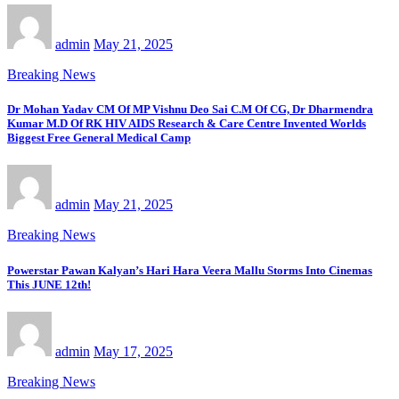
admin
May 21, 2025
Breaking News
Dr Mohan Yadav CM Of MP Vishnu Deo Sai C.M Of CG, Dr Dharmendra
Kumar M.D Of RK HIV AIDS Research & Care Centre Invented Worlds
Biggest Free General Medical Camp
admin
May 21, 2025
Breaking News
Powerstar Pawan Kalyan’s Hari Hara Veera Mallu Storms Into Cinemas
This JUNE 12th!
admin
May 17, 2025
Breaking News