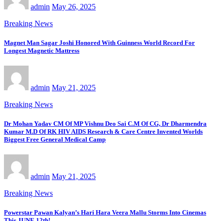
admin
May 26, 2025
Breaking News
Magnet Man Sagar Joshi Honored With Guinness World Record For
Longest Magnetic Mattress
admin
May 21, 2025
Breaking News
Dr Mohan Yadav CM Of MP Vishnu Deo Sai C.M Of CG, Dr Dharmendra
Kumar M.D Of RK HIV AIDS Research & Care Centre Invented Worlds
Biggest Free General Medical Camp
admin
May 21, 2025
Breaking News
Powerstar Pawan Kalyan’s Hari Hara Veera Mallu Storms Into Cinemas
This JUNE 12th!