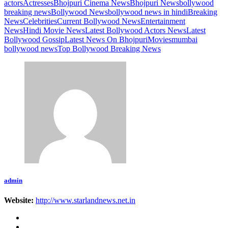
actors
Actresses
Bhojpuri Cinema News
Bhojpuri News
bollywood
breaking news
Bollywood News
bollywood news in hindi
Breaking
News
Celebrities
Current Bollywood News
Entertainment
News
Hindi Movie News
Latest Bollywood Actors News
Latest
Bollywood Gossip
Latest News On Bhojpuri
Movies
mumbai
bollywood news
Top Bollywood Breaking News
admin
Website:
http://www.starlandnews.net.in