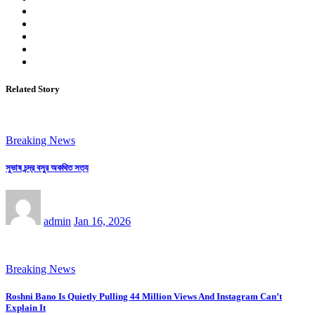
Related Story
Breaking News
সুভাষ চন্দ্র বসুর অকথিত সত্য
admin
Jan 16, 2026
Breaking News
Roshni Bano Is Quietly Pulling 44 Million Views And Instagram Can’t
Explain It