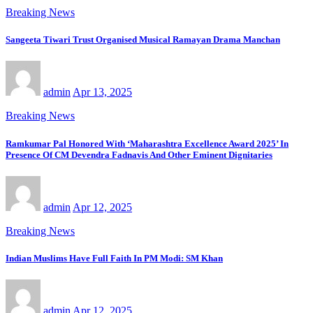
Breaking News
Sangeeta Tiwari Trust Organised Musical Ramayan Drama Manchan
admin
Apr 13, 2025
Breaking News
Ramkumar Pal Honored With ‘Maharashtra Excellence Award 2025’ In
Presence Of CM Devendra Fadnavis And Other Eminent Dignitaries
admin
Apr 12, 2025
Breaking News
Indian Muslims Have Full Faith In PM Modi: SM Khan
admin
Apr 12, 2025