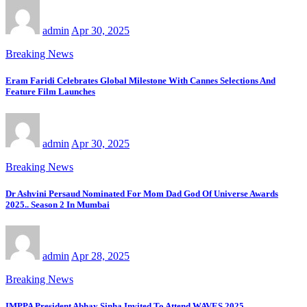
admin
Apr 30, 2025
Breaking News
Eram Faridi Celebrates Global Milestone With Cannes Selections And
Feature Film Launches
admin
Apr 30, 2025
Breaking News
Dr Ashvini Persaud Nominated For Mom Dad God Of Universe Awards
2025.. Season 2 In Mumbai
admin
Apr 28, 2025
Breaking News
IMPPA President Abhay Sinha Invited To Attend WAVES 2025