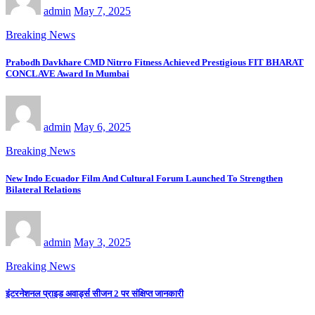
admin
May 7, 2025
Breaking News
Prabodh Davkhare CMD Nitrro Fitness Achieved Prestigious FIT BHARAT
CONCLAVE Award In Mumbai
admin
May 6, 2025
Breaking News
New Indo Ecuador Film And Cultural Forum Launched To Strengthen
Bilateral Relations
admin
May 3, 2025
Breaking News
इंटरनेशनल प्राइड अवार्ड्स सीजन 2 पर संक्षिप्त जानकारी