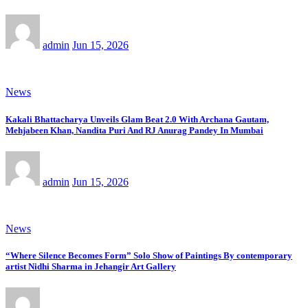
admin
Jun 15, 2026
News
Kakali Bhattacharya Unveils Glam Beat 2.0 With Archana Gautam,
Mehjabeen Khan, Nandita Puri And RJ Anurag Pandey In Mumbai
admin
Jun 15, 2026
News
“Where Silence Becomes Form” Solo Show of Paintings By contemporary
artist Nidhi Sharma in Jehangir Art Gallery