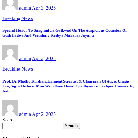
admin
Apr 3, 2025
Breaking News
Special Honor To Sanghmitra Gaikwad On The Auspicious Occasion Of
Gudi Padwa And Veershaiv Kaikya Maharaj Jayanti
admin
Apr 2, 2025
Breaking News
Prof. Dr. Madhu Krishan, Eminent Scientist & Chairman Of Augp, Unugp
Usa, Signs Historic Mou With Deen Dayal Upadhyay Gorakhpur University,
India
admin
Apr 2, 2025
Search
Search