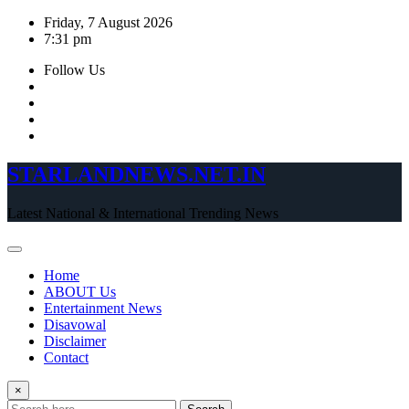
Skip
Friday, 7 August 2026
to
7:31 pm
content
Follow Us
STARLANDNEWS.NET.IN
Latest National & International Trending News
Home
ABOUT Us
Entertainment News
Disavowal
Disclaimer
Contact
×