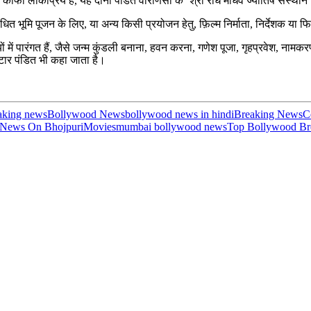
ं काफी लोकप्रिय हैं, यह दोनों पंडित वाराणसी के ‘श्री राधे माधव ज्योतिष संस्थान’ 
धित भूमि पूजन के लिए, या अन्य किसी प्रयोजन हेतु, फ़िल्म निर्माता, निर्देशक या फिल
 में पारंगत हैं, जैसे जन्म कुंडली बनाना, हवन करना, गणेश पूजा, गृहप्रवेश, नामकरण
स्टार पंडित भी कहा जाता है।
aking news
Bollywood News
bollywood news in hindi
Breaking News
C
 News On Bhojpuri
Movies
mumbai bollywood news
Top Bollywood Br