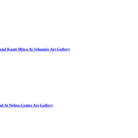
al Kanti Mitra At Jehangir Art Gallery
ul At Nehru Centre Art Gallery