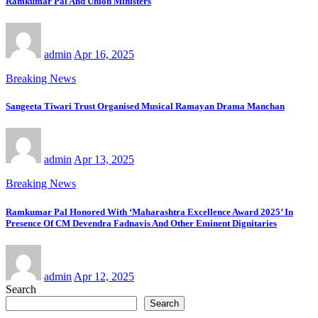
Ramkumar Pal And Union Ministers
admin
Apr 16, 2025
Breaking News
Sangeeta Tiwari Trust Organised Musical Ramayan Drama Manchan
admin
Apr 13, 2025
Breaking News
Ramkumar Pal Honored With ‘Maharashtra Excellence Award 2025’ In
Presence Of CM Devendra Fadnavis And Other Eminent Dignitaries
admin
Apr 12, 2025
Search
Search