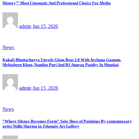
History’” Most Cinematic And Professional Choice For Media
admin
Jun 15, 2026
News
Kakali Bhattacharya Unveils Glam Beat 2.0 With Archana Gautam,
Mehjabeen Khan, Nandita Puri And RJ Anurag Pandey In Mumbai
admin
Jun 15, 2026
News
“Where Silence Becomes Form” Solo Show of Paintings By contemporary
artist Nidhi Sharma in Jehangir Art Gallery