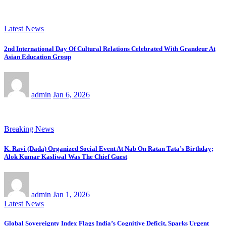
Latest News
2nd International Day Of Cultural Relations Celebrated With Grandeur At
Asian Education Group
admin
Jan 6, 2026
Breaking News
K. Ravi (Dada) Organized Social Event At Nab On Ratan Tata’s Birthday;
Alok Kumar Kasliwal Was The Chief Guest
admin
Jan 1, 2026
Latest News
Global Sovereignty Index Flags India’s Cognitive Deficit, Sparks Urgent