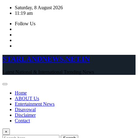
Skip
Saturday, 8 August 2026
to
11:19 am
content
Follow Us
STARLANDNEWS.NET.IN
Latest National & International Trending News
Home
ABOUT Us
Entertainment News
Disavowal
Disclaimer
Contact
×