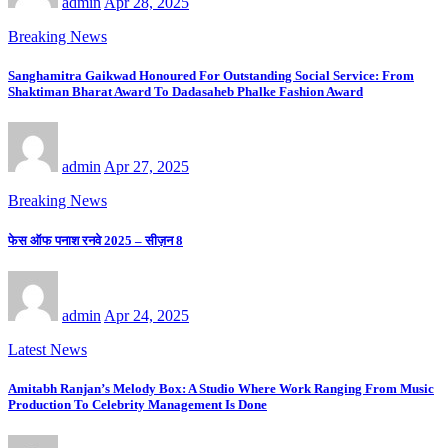
admin
Apr 28, 2025
Breaking News
Sanghamitra Gaikwad Honoured For Outstanding Social Service: From
Shaktiman Bharat Award To Dadasaheb Phalke Fashion Award
admin
Apr 27, 2025
Breaking News
फेस ऑफ पनाश रनवे 2025 – सीज़न 8
admin
Apr 24, 2025
Latest News
Amitabh Ranjan’s Melody Box: A Studio Where Work Ranging From Music
Production To Celebrity Management Is Done