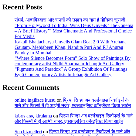
Recent Posts
संघर्ष, आत्मविश्वास और सपनों की उड़ान का नाम है मोनिका सुराजी
“From Hollywood To India: Wins Deus Unveils ‘The Cinema
– A Brief History’” Most Cinematic And Professional Choice
For Media
Kakali Bhattacharya Unveils Glam Beat 2.0 With Archana
Gautam, Mehjabeen Khan, Nandita Puri And RJ Anurag
Pandey In Mumbai
“Where Silence Becomes Form” Solo Show of Paintings By
contemporary artist Nidhi Sharma in Jehangir Art Gallery
“Pigments And Paradox” A Group Exhibition Of Paintings
By 6 Contemporary Artists In Jehangir Art Gallery
Recent Comments
online ingilizce kursu
on
प्रिया सिन्हा अब वर्ल्डवाइड रिकॉर्ड्स के
गाने और फिल्मों में ही आएंगी नजर, एक्सक्लूसिव कॉन्ट्रैक्ट किया साईन
kıbrıs araç kiralama
on
प्रिया सिन्हा अब वर्ल्डवाइड रिकॉर्ड्स के गाने
और फिल्मों में ही आएंगी नजर, एक्सक्लूसिव कॉन्ट्रैक्ट किया साईन
Seo hizmetleri
on
प्रिया सिन्हा अब वर्ल्डवाइड रिकॉर्ड्स के गाने और