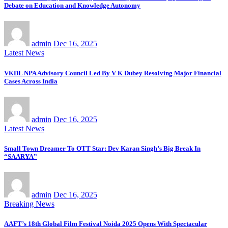
Debate on Education and Knowledge Autonomy
admin
Dec 16, 2025
Latest News
VKDL NPA Advisory Council Led By V K Dubey Resolving Major Financial
Cases Across India
admin
Dec 16, 2025
Latest News
Small Town Dreamer To OTT Star: Dev Karan Singh’s Big Break In
“SAARYA”
admin
Dec 16, 2025
Breaking News
AAFT’s 18th Global Film Festival Noida 2025 Opens With Spectacular