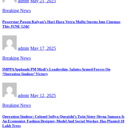
admin
May 21, 2025
Breaking News
Powerstar Pawan Kalyan’s Hari Hara Veera Mallu Storms Into Cinemas
This JUNE 12th!
admin
May 17, 2025
Breaking News
IMPPA Applauds PM Modi’s Leadership, Salutes Armed Forces On
‘Operation Sindoor’ Victory
admin
May 12, 2025
Breaking News
Operation Sindoor: Colonel Sofiya Quraishi’s Twin Sister Shyna Sunsara Is
An Economist, Fashion Designer, Model And Social Worker, Has Planted 18
Lakh Trees