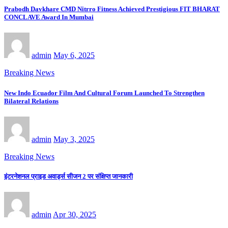
Prabodh Davkhare CMD Nitrro Fitness Achieved Prestigious FIT BHARAT
CONCLAVE Award In Mumbai
admin
May 6, 2025
Breaking News
New Indo Ecuador Film And Cultural Forum Launched To Strengthen
Bilateral Relations
admin
May 3, 2025
Breaking News
इंटरनेशनल प्राइड अवार्ड्स सीजन 2 पर संक्षिप्त जानकारी
admin
Apr 30, 2025