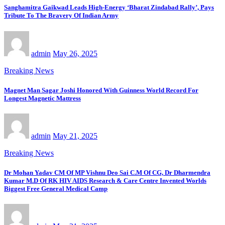
Sanghamitra Gaikwad Leads High-Energy ‘Bharat Zindabad Rally’, Pays
Tribute To The Bravery Of Indian Army
admin
May 26, 2025
Breaking News
Magnet Man Sagar Joshi Honored With Guinness World Record For
Longest Magnetic Mattress
admin
May 21, 2025
Breaking News
Dr Mohan Yadav CM Of MP Vishnu Deo Sai C.M Of CG, Dr Dharmendra
Kumar M.D Of RK HIV AIDS Research & Care Centre Invented Worlds
Biggest Free General Medical Camp