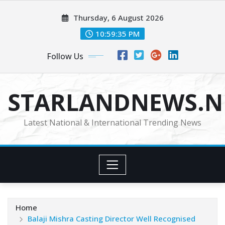
Skip
Thursday, 6 August 2026
to
content
10:59:37 PM
Follow Us
STARLANDNEWS.NE
Latest National & International Trending News
Home
Balaji Mishra Casting Director Well Recognised