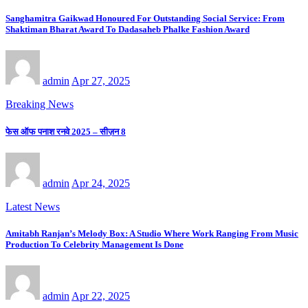
Sanghamitra Gaikwad Honoured For Outstanding Social Service: From
Shaktiman Bharat Award To Dadasaheb Phalke Fashion Award
admin
Apr 27, 2025
Breaking News
फेस ऑफ पनाश रनवे 2025 – सीज़न 8
admin
Apr 24, 2025
Latest News
Amitabh Ranjan’s Melody Box: A Studio Where Work Ranging From Music
Production To Celebrity Management Is Done
admin
Apr 22, 2025