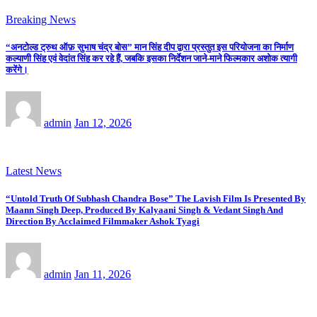
Breaking News
“अनटोल्ड ट्रुथ ऑफ़ सुभाष चंद्र बोस” मान सिंह दीप द्वारा प्रस्तुत इस परियोजना का निर्माण
कल्याणी सिंह एवं वेदांत सिंह कर रहे हैं, जबकि इसका निर्देशन जाने-माने फिल्मकार अशोक त्यागी
करेंगे।
admin
Jan 12, 2026
Latest News
“Untold Truth Of Subhash Chandra Bose” The Lavish Film Is Presented By
Maann Singh Deep, Produced By Kalyaani Singh & Vedant Singh And
Direction By Acclaimed Filmmaker Ashok Tyagi
admin
Jan 11, 2026