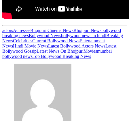
actors
Actresses
Bhojpuri Cinema News
Bhojpuri News
bollywood
breaking news
Bollywood News
bollywood news in hindi
Breaking
News
Celebrities
Current Bollywood News
Entertainment
News
Hindi Movie News
Latest Bollywood Actors News
Latest
Bollywood Gossip
Latest News On Bhojpuri
Movies
mumbai
bollywood news
Top Bollywood Breaking News