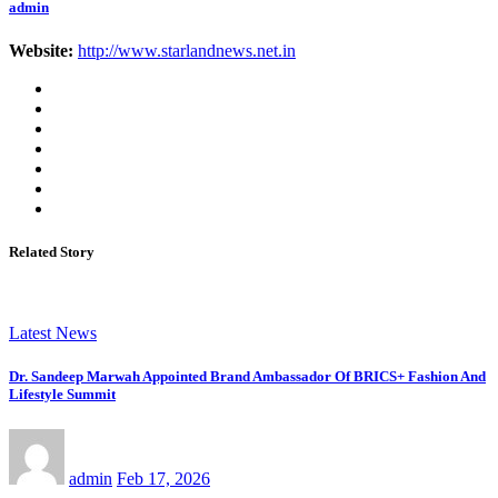
admin
Website:
http://www.starlandnews.net.in
Related Story
Latest News
Dr. Sandeep Marwah Appointed Brand Ambassador Of BRICS+ Fashion And
Lifestyle Summit
admin
Feb 17, 2026