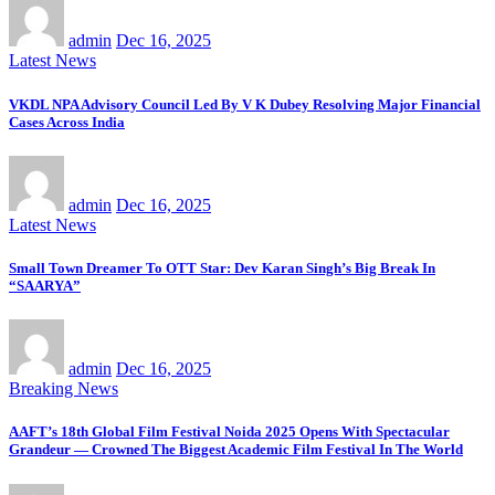
admin
Dec 16, 2025
Latest News
VKDL NPA Advisory Council Led By V K Dubey Resolving Major Financial
Cases Across India
admin
Dec 16, 2025
Latest News
Small Town Dreamer To OTT Star: Dev Karan Singh’s Big Break In
“SAARYA”
admin
Dec 16, 2025
Breaking News
AAFT’s 18th Global Film Festival Noida 2025 Opens With Spectacular
Grandeur — Crowned The Biggest Academic Film Festival In The World