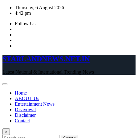
Skip
Thursday, 6 August 2026
to
4:42 pm
content
Follow Us
STARLANDNEWS.NET.IN
Latest National & International Trending News
Home
ABOUT Us
Entertainment News
Disavowal
Disclaimer
Contact
×