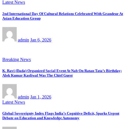
Latest News
2nd International Day Of Cultural Relations Celebrated With Grandeur At
Asian Education Group
admin
Jan 6, 2026
Breaking News
K. Ravi (Dada) Organized Social Event At Nab On Ratan Tata’s Birthday;
Alok Kumar Kasliwal Was The Chief Guest
admin
Jan 1, 2026
Latest News
Global Sovereignty Index Flags India’s Cognitive Deficit, Sparks Urgent
Debate on Education and Knowledge Autonomy