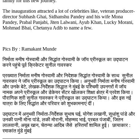
family for this new journey.
The inauguration attracted a lot of celebrities like, veteran producer-
director Subhash Ghai, Sidhanshu Pandey and his wife Mona
Pandey, Prabal Panjabi, Jiten Lalwani, Ayub Khan, Lucky Morani,
Mohmad Bhai, Chetanya Adib to name a few.
Pics By : Ramakant Munde
निर्माता मनीष गोस्वामी और सिद्धांत गोस्वामी के जॉय प्रीस्कूल का उद्घाटन
करने पहुंचे पूर्व क्रिकेटर सुनील गावस्कर
प्रख्यात निर्माता मनीष गोस्वामी और निदेशक सिद्धांत गोस्वामी के साथ सुनील
गावस्कर ने जॉय प्रीस्कूल का उद्घाटन किया। अनुभवी निर्माता मनीष गोस्वामी
और उनके बेटे, लेखक-निर्देशक सिद्धात ने मुंबई के पश्चिमी उपनगरों में जॉय
नामक अपने प्रीस्कूल और डेकेयर सेंटर खोलकर शिक्षा क्षेत्र में प्रवेश किया।
पौराणिक श्री सुनील गावस्कर ने प्रीस्कूल का उद्घाटन किया। और इस नई
यात्रा के लिए सिद्धांत और परिवार को शुभकामनाएं दीं।
उद्घाटन में अनुभवी निर्माता-निर्देशक सुभाष घई, योगेश लखानी, सुधांशु पांडे और
उनकी पत्नी मोना पांडे, लकी मोरानी, मोहम्मद भाई, प्रबल पंजाबी, जितन
लालवानी, अयूब खान, चेतन्या आदिब जैसे हस्तियाँ शामिल हुई। छायाकार :
रमाकांत मुंडे मुंबई