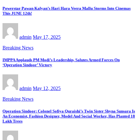
Powerstar Pawan Kalyan’s Hari Hara Veera Mallu Storms Into Cinemas
This JUNE 12th!
admin
May 17, 2025
Breaking News
IMPPA Applauds PM Modi’s Leadership, Salutes Armed Forces On
‘Operation Sindoor’ Victory
admin
May 12, 2025
Breaking News
Operation Sindoor: Colonel Sofiya Quraishi’s Twin Sister Shyna Sunsara Is
An Economist, Fashion Designer, Model And Social Worker, Has Planted 18
Lakh Trees