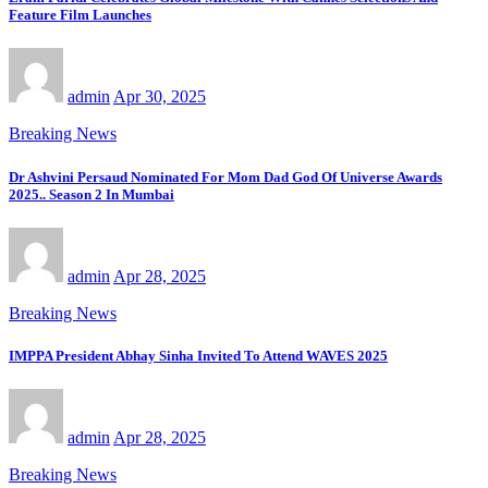
Feature Film Launches
admin
Apr 30, 2025
Breaking News
Dr Ashvini Persaud Nominated For Mom Dad God Of Universe Awards
2025.. Season 2 In Mumbai
admin
Apr 28, 2025
Breaking News
IMPPA President Abhay Sinha Invited To Attend WAVES 2025
admin
Apr 28, 2025
Breaking News