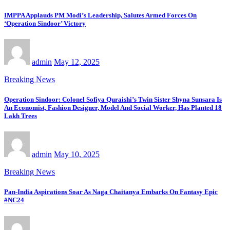
IMPPA Applauds PM Modi’s Leadership, Salutes Armed Forces On
‘Operation Sindoor’ Victory
admin
May 12, 2025
Breaking News
Operation Sindoor: Colonel Sofiya Quraishi’s Twin Sister Shyna Sunsara Is
An Economist, Fashion Designer, Model And Social Worker, Has Planted 18
Lakh Trees
admin
May 10, 2025
Breaking News
Pan-India Aspirations Soar As Naga Chaitanya Embarks On Fantasy Epic
#NC24