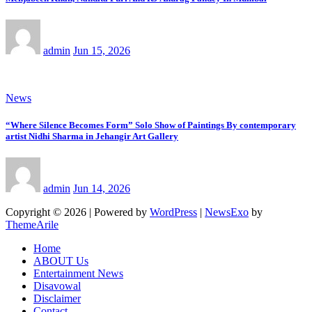
admin
Jun 15, 2026
News
“Where Silence Becomes Form” Solo Show of Paintings By contemporary
artist Nidhi Sharma in Jehangir Art Gallery
admin
Jun 14, 2026
Copyright © 2026 | Powered by
WordPress
|
NewsExo
by
ThemeArile
Home
ABOUT Us
Entertainment News
Disavowal
Disclaimer
Contact