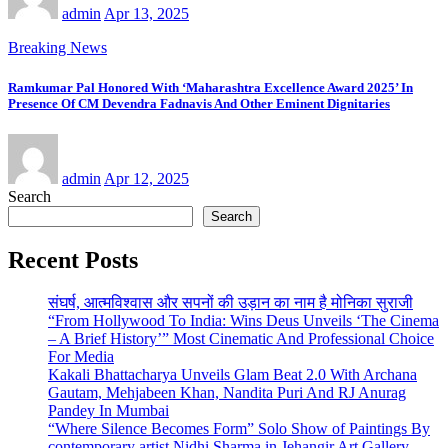
admin
Apr 13, 2025
Breaking News
Ramkumar Pal Honored With ‘Maharashtra Excellence Award 2025’ In
Presence Of CM Devendra Fadnavis And Other Eminent Dignitaries
admin
Apr 12, 2025
Search
Search
Recent Posts
संघर्ष, आत्मविश्वास और सपनों की उड़ान का नाम है मोनिका सुराजी
“From Hollywood To India: Wins Deus Unveils ‘The Cinema
– A Brief History’” Most Cinematic And Professional Choice
For Media
Kakali Bhattacharya Unveils Glam Beat 2.0 With Archana
Gautam, Mehjabeen Khan, Nandita Puri And RJ Anurag
Pandey In Mumbai
“Where Silence Becomes Form” Solo Show of Paintings By
contemporary artist Nidhi Sharma in Jehangir Art Gallery