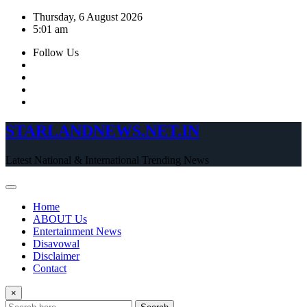
Skip
Thursday, 6 August 2026
to
5:01 am
content
Follow Us
STARLANDNEWS.NET.IN
Latest National & International Trending News
Home
ABOUT Us
Entertainment News
Disavowal
Disclaimer
Contact
×