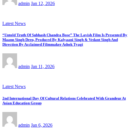
admin
Jan 12, 2026
Latest News
“Untold Truth Of Subhash Chandra Bose” The Lavish Film Is Presented By
Maann Singh Deep, Produced By Kalyaani Singh & Vedant Singh And
Direction By Acclaimed Filmmaker Ashok Tyagi
admin
Jan 11, 2026
Latest News
2nd International Day Of Cultural Relations Celebrated With Grandeur At
Asian Education Group
admin
Jan 6, 2026