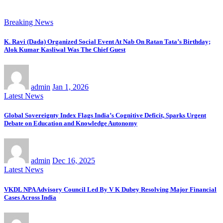
Breaking News
K. Ravi (Dada) Organized Social Event At Nab On Ratan Tata’s Birthday;
Alok Kumar Kasliwal Was The Chief Guest
admin
Jan 1, 2026
Latest News
Global Sovereignty Index Flags India’s Cognitive Deficit, Sparks Urgent
Debate on Education and Knowledge Autonomy
admin
Dec 16, 2025
Latest News
VKDL NPA Advisory Council Led By V K Dubey Resolving Major Financial
Cases Across India