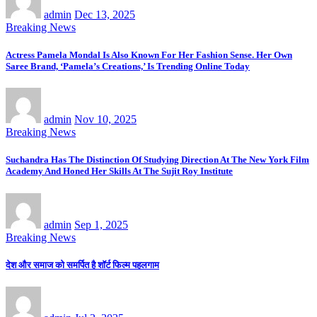
admin
Dec 13, 2025
Breaking News
Actress Pamela Mondal Is Also Known For Her Fashion Sense. Her Own
Saree Brand, ‘Pamela’s Creations,’ Is Trending Online Today
admin
Nov 10, 2025
Breaking News
Suchandra Has The Distinction Of Studying Direction At The New York Film
Academy And Honed Her Skills At The Sujit Roy Institute
admin
Sep 1, 2025
Breaking News
देश और समाज को समर्पित है शॉर्ट फिल्म पहलगाम