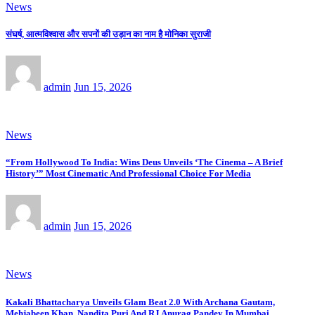
News
संघर्ष, आत्मविश्वास और सपनों की उड़ान का नाम है मोनिका सुराजी
admin
Jun 15, 2026
News
“From Hollywood To India: Wins Deus Unveils ‘The Cinema – A Brief
History’” Most Cinematic And Professional Choice For Media
admin
Jun 15, 2026
News
Kakali Bhattacharya Unveils Glam Beat 2.0 With Archana Gautam,
Mehjabeen Khan, Nandita Puri And RJ Anurag Pandey In Mumbai