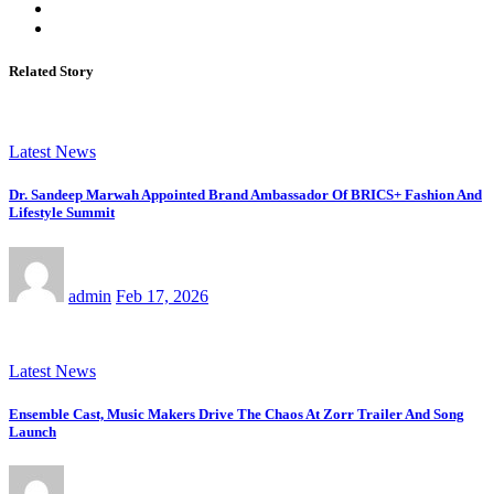
Related Story
Latest News
Dr. Sandeep Marwah Appointed Brand Ambassador Of BRICS+ Fashion And
Lifestyle Summit
admin
Feb 17, 2026
Latest News
Ensemble Cast, Music Makers Drive The Chaos At Zorr Trailer And Song
Launch