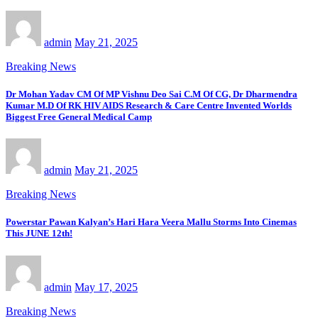
admin
May 21, 2025
Breaking News
Dr Mohan Yadav CM Of MP Vishnu Deo Sai C.M Of CG, Dr Dharmendra
Kumar M.D Of RK HIV AIDS Research & Care Centre Invented Worlds
Biggest Free General Medical Camp
admin
May 21, 2025
Breaking News
Powerstar Pawan Kalyan’s Hari Hara Veera Mallu Storms Into Cinemas
This JUNE 12th!
admin
May 17, 2025
Breaking News