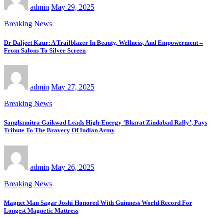
admin
May 29, 2025
Breaking News
Dr Daljeet Kaur: A Trailblazer In Beauty, Wellness, And Empowerment –
From Salons To Silver Screen
admin
May 27, 2025
Breaking News
Sanghamitra Gaikwad Leads High-Energy ‘Bharat Zindabad Rally’, Pays
Tribute To The Bravery Of Indian Army
admin
May 26, 2025
Breaking News
Magnet Man Sagar Joshi Honored With Guinness World Record For
Longest Magnetic Mattress