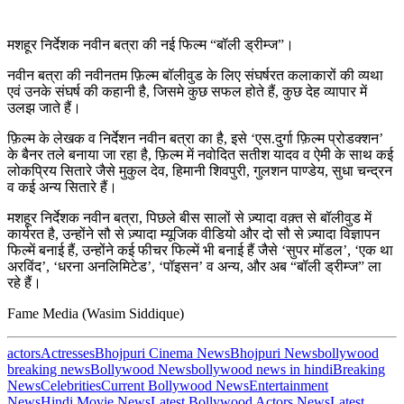
मशहूर निर्देशक नवीन बत्रा की नई फिल्म “बॉली ड्रीम्ज”।
नवीन बत्रा की नवीनतम फ़िल्म बॉलीवुड के लिए संघर्षरत कलाकारों की व्यथा
एवं उनके संघर्ष की कहानी है, जिसमे कुछ सफल होते हैं, कुछ देह व्यापार में
उलझ जाते हैं।
फ़िल्म के लेखक व निर्देशन नवीन बत्रा का है, इसे ‘एस.दुर्गा फ़िल्म प्रोडक्शन’
के बैनर तले बनाया जा रहा है, फ़िल्म में नवोदित सतीश यादव व ऐमी के साथ कई
लोकप्रिय सितारे जैसे मुकुल देव, हिमानी शिवपुरी, गुलशन पाण्डेय, सुधा चन्द्रन
व कई अन्य सितारे हैं।
मशहूर निर्देशक नवीन बत्रा, पिछले बीस सालों से ज़्यादा वक़्त से बॉलीवुड में
कार्यरत है, उन्होंने सौ से ज़्यादा म्यूजिक वीडियो और दो सौ से ज़्यादा विज्ञापन
फिल्में बनाई हैं, उन्होंने कई फीचर फिल्में भी बनाई हैं जैसे ‘सुपर मॉडल’, ‘एक था
अरविंद’, ‘धरना अनलिमिटेड’, ‘पॉइसन’ व अन्य, और अब “बॉली ड्रीम्ज” ला
रहे हैं।
Fame Media (Wasim Siddique)
actors
Actresses
Bhojpuri Cinema News
Bhojpuri News
bollywood
breaking news
Bollywood News
bollywood news in hindi
Breaking
News
Celebrities
Current Bollywood News
Entertainment
News
Hindi Movie News
Latest Bollywood Actors News
Latest