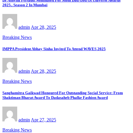
Dr Ashvini Persaud Nominated For Mom Dad God Of Universe Awards
2025.. Season 2 In Mumbai
admin
Apr 28, 2025
Breaking News
IMPPA President Abhay Sinha Invited To Attend WAVES 2025
admin
Apr 28, 2025
Breaking News
Sanghamitra Gaikwad Honoured For Outstanding Social Service: From
Shaktiman Bharat Award To Dadasaheb Phalke Fashion Award
admin
Apr 27, 2025
Breaking News