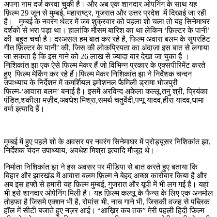
अपना नाम दर्ज करवा चुकी है। और अब एक शानदार ओपनिंग के साथ यह
फ़िल्म 29 जून से मुम्बई, महाराष्ट्र, गुजरात और उत्तर प्रदेश में दिखाई जा रही
है। मुम्बई के नवरंग थेटर में जब शुक्रवार को पहला शो चला तो यह सिनेमाघर
दर्शको से भरा पड़ा था। हालांकि मौसम बारिश का था लेकिन ‘फ़िल्टर के पानी’
की बहुत चर्चा है। दरअसल हम बात कर रहे है, फिल्म अवारा बलम के सुपरहिट
गीत फ़िल्टर के पानी’ की, जिस की लोकप्रियता का अंदाजा इस बात से लगाया
जा सकता है कि इस गाने को 26 लाख से ज्यादा बार देखा जा चुका है ।
निशिकांत झा एक ऐसे फिल्म मेकर हैं जो विभिन्न प्रकार के एक्सपीरिमेंट करते
हुए फिल्म मेकिंग कर रहे हैं।फिल्म मेकर निशिकांत झा ने निर्देशक चन्दन
उपाध्याय के निर्देशन में कमर्शियल इमोशनल फैमिली ड्रामा भोजपुरी
फिल्म-‘आवारा बलम’ बनाई है। इसमें अरविन्द अकेला कल्लू,तनु श्री, प्रियंका
पंडित,शकीला मज़ीद,अवधेश मिश्रा,समर्थ चतुर्वेदी,पप्पू यादव,हीरा यादव,धामा
वर्मा इत्यादि हैं।
मुम्बई में हुए पहले शो के अवसर पर नवरंग सिनेमाघर में प्रोड्यूसर निशिकांत झा,
निर्देशक चंदन उपाध्याय, अवधेश मिश्रा इत्यादि मौजूद थे।
निर्माता निशिकांत झा ने इस अवसर पर मीडिया से बात करते हुए बताया कि
बिहार और झारखंड में आवारा बलम फ़िल्म ने बेहद अच्छा कारोबार किया है और
अब इस हफ्ते से हमारी यह फ़िल्म मुम्बई, गुजरात और यूपी में भी लग गई है। यहां
भी इसे शानदार ओपेनिंग मिली है। यह फ़िल्म कल्लू के फैन्स के लिए एक अनमोल
तोहफा है जिसमे एक्शन भी है, रोमांस भी, नाच गाने भी, जिसकी वजह से पब्लिक
हॉल में सीटी बजाते हुए नज़र आई। “आख़िर कब तक” मेरी पहली हिंदी फ़िल्म