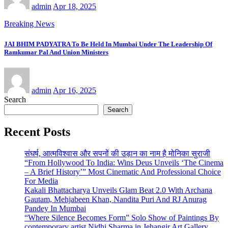
admin
Apr 18, 2025
Breaking News
JAI BHIM PADYATRA To Be Held In Mumbai Under The Leadership Of
Ramkumar Pal And Union Ministers
admin
Apr 16, 2025
Search
Search
Recent Posts
संघर्ष, आत्मविश्वास और सपनों की उड़ान का नाम है मोनिका सुराजी
“From Hollywood To India: Wins Deus Unveils ‘The Cinema
– A Brief History’” Most Cinematic And Professional Choice
For Media
Kakali Bhattacharya Unveils Glam Beat 2.0 With Archana
Gautam, Mehjabeen Khan, Nandita Puri And RJ Anurag
Pandey In Mumbai
“Where Silence Becomes Form” Solo Show of Paintings By
contemporary artist Nidhi Sharma in Jehangir Art Gallery