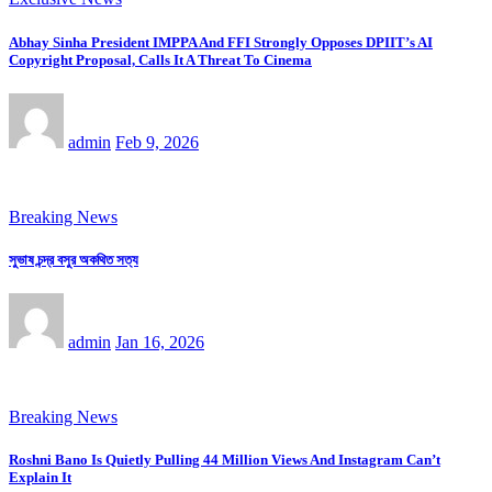
Abhay Sinha President IMPPA And FFI Strongly Opposes DPIIT’s AI
Copyright Proposal, Calls It A Threat To Cinema
admin
Feb 9, 2026
Breaking News
সুভাষ চন্দ্র বসুর অকথিত সত্য
admin
Jan 16, 2026
Breaking News
Roshni Bano Is Quietly Pulling 44 Million Views And Instagram Can’t
Explain It