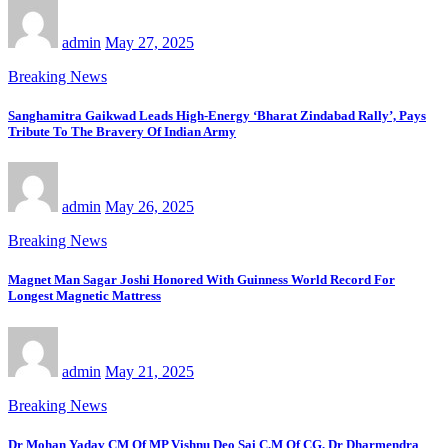
admin
May 27, 2025
Breaking News
Sanghamitra Gaikwad Leads High-Energy ‘Bharat Zindabad Rally’, Pays
Tribute To The Bravery Of Indian Army
admin
May 26, 2025
Breaking News
Magnet Man Sagar Joshi Honored With Guinness World Record For
Longest Magnetic Mattress
admin
May 21, 2025
Breaking News
Dr Mohan Yadav CM Of MP Vishnu Deo Sai C.M Of CG, Dr Dharmendra