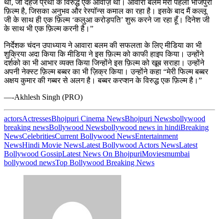
थी, जो दहेज प्रथा के विरुद्ध एक आवाज़ थी। आवारा बलम मेरी पहली भोजपुरी
फ़िल्म है, जिसका अनुभव और रेस्पॉन्स कमाल का रहा है। इसके बाद मैं कल्लू
जी के साथ ही एक फ़िल्म ‘कलुआ करोड़पति’ शुरू करने जा रहा हूँ। दिनेश जी
के साथ भी एक फ़िल्म करनी है।”
निर्देशक चंदन उपाध्याय ने आवारा बलम की सफलता के लिए मीडिया का भी
शुक्रिया अदा किया कि मीडिया ने इस फ़िल्म को काफी हाइप किया। उन्होंने
दर्शको का भी आभार व्यक्त किया जिन्होंने इस फ़िल्म को खूब सराहा। उन्होंने
अपनी नेक्स्ट फ़िल्म बब्बर का भी ज़िक्र किया। उन्होंने कहा “मेरी फिल्म बब्बर
अक्षय कुमार की गब्बर से अलग है। बब्बर करप्शन के विरुद्ध एक फ़िल्म है।”
—-Akhlesh Singh (PRO)
actors
Actresses
Bhojpuri Cinema News
Bhojpuri News
bollywood
breaking news
Bollywood News
bollywood news in hindi
Breaking
News
Celebrities
Current Bollywood News
Entertainment
News
Hindi Movie News
Latest Bollywood Actors News
Latest
Bollywood Gossip
Latest News On Bhojpuri
Movies
mumbai
bollywood news
Top Bollywood Breaking News