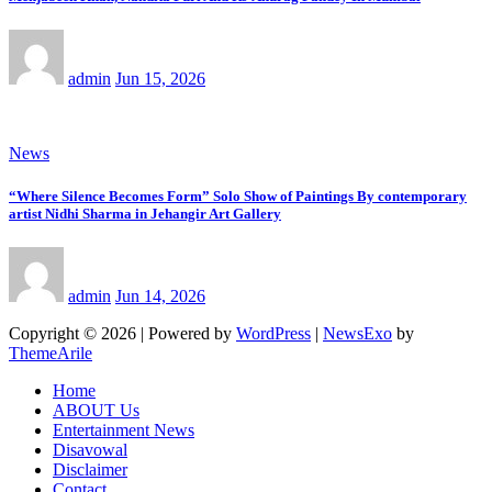
admin
Jun 15, 2026
News
“Where Silence Becomes Form” Solo Show of Paintings By contemporary
artist Nidhi Sharma in Jehangir Art Gallery
admin
Jun 14, 2026
Copyright © 2026 | Powered by
WordPress
|
NewsExo
by
ThemeArile
Home
ABOUT Us
Entertainment News
Disavowal
Disclaimer
Contact