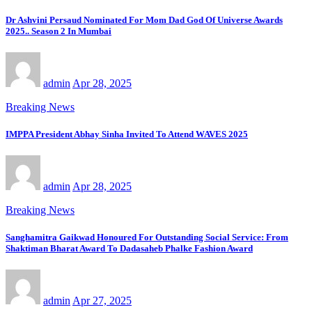
Dr Ashvini Persaud Nominated For Mom Dad God Of Universe Awards
2025.. Season 2 In Mumbai
admin
Apr 28, 2025
Breaking News
IMPPA President Abhay Sinha Invited To Attend WAVES 2025
admin
Apr 28, 2025
Breaking News
Sanghamitra Gaikwad Honoured For Outstanding Social Service: From
Shaktiman Bharat Award To Dadasaheb Phalke Fashion Award
admin
Apr 27, 2025