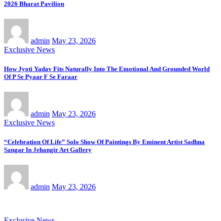
2026 Bharat Pavilion
admin
May 23, 2026
Exclusive News
How Jyoti Yadav Fits Naturally Into The Emotional And Grounded World
Of P Se Pyaar F Se Faraar
admin
May 23, 2026
Exclusive News
“Celebration Of Life” Solo Show Of Paintings By Eminent Artist Sadhna
Sangar In Jehangir Art Gallery
admin
May 23, 2026
Exclusive News