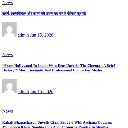
News
संघर्ष, आत्मविश्वास और सपनों की उड़ान का नाम है मोनिका सुराजी
admin
Jun 15, 2026
News
“From Hollywood To India: Wins Deus Unveils ‘The Cinema – A Brief
History’” Most Cinematic And Professional Choice For Media
admin
Jun 15, 2026
News
Kakali Bhattacharya Unveils Glam Beat 2.0 With Archana Gautam,
Mehjabeen Khan, Nandita Puri And RJ Anurag Pandey In Mumbai