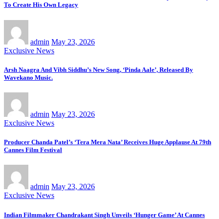
To Create His Own Legacy
admin
May 23, 2026
Exclusive News
Arsh Naagra And Vibh Siddhu’s New Song, ‘Pinda Aale’, Released By
Wavekano Music.
admin
May 23, 2026
Exclusive News
Producer Chanda Patel’s ‘Tera Mera Nata’ Receives Huge Applause At 79th
Cannes Film Festival
admin
May 23, 2026
Exclusive News
Indian Filmmaker Chandrakant Singh Unveils ‘Hunger Game’ At Cannes