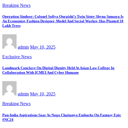
Breaking News
Operation Sindoor: Colonel Sofiya Quraishi’s Twin Sister Shyna Sunsara Is
An Economist, Fashion Designer, Model And Social Worker, Has Planted 18
Lakh Trees
admin
May 10, 2025
Exclusive News
Landmark Conclave On Digital Dignity Held At Asian Law College In
Collaboration With ICMEI And Cyber Humane
admin
May 10, 2025
Breaking News
Pan-India Aspirations Soar As Naga Chaitanya Embarks On Fantasy Epic
#NC24