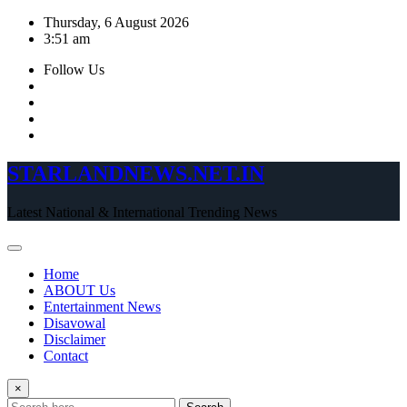
Skip
Thursday, 6 August 2026
to
3:51 am
content
Follow Us
STARLANDNEWS.NET.IN
Latest National & International Trending News
Home
ABOUT Us
Entertainment News
Disavowal
Disclaimer
Contact
×