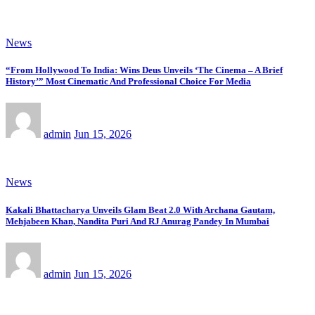
News
“From Hollywood To India: Wins Deus Unveils ‘The Cinema – A Brief
History’” Most Cinematic And Professional Choice For Media
admin
Jun 15, 2026
News
Kakali Bhattacharya Unveils Glam Beat 2.0 With Archana Gautam,
Mehjabeen Khan, Nandita Puri And RJ Anurag Pandey In Mumbai
admin
Jun 15, 2026