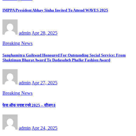
IMPPA President Abhay Sinha Invited To Attend WAVES 2025
admin
Apr 28, 2025
Breaking News
Sanghamitra Gaikwad Honoured For Outstanding Social Service: From
Shaktiman Bharat Award To Dadasaheb Phalke Fashion Award
admin
Apr 27, 2025
Breaking News
फेस ऑफ पनाश रनवे 2025 – सीज़न 8
admin
Apr 24, 2025