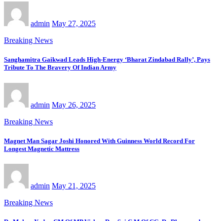
admin
May 27, 2025
Breaking News
Sanghamitra Gaikwad Leads High-Energy ‘Bharat Zindabad Rally’, Pays
Tribute To The Bravery Of Indian Army
admin
May 26, 2025
Breaking News
Magnet Man Sagar Joshi Honored With Guinness World Record For
Longest Magnetic Mattress
admin
May 21, 2025
Breaking News