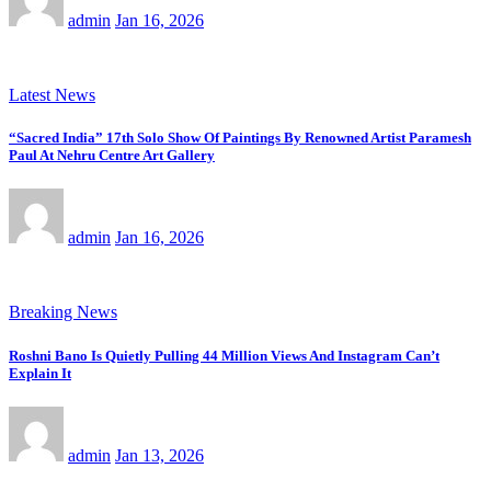
admin
Jan 16, 2026
Latest News
“Sacred India” 17th Solo Show Of Paintings By Renowned Artist Paramesh
Paul At Nehru Centre Art Gallery
admin
Jan 16, 2026
Breaking News
Roshni Bano Is Quietly Pulling 44 Million Views And Instagram Can’t
Explain It
admin
Jan 13, 2026