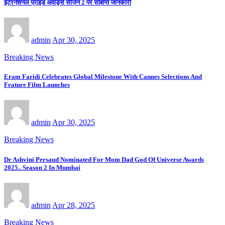
इंटरनेशनल प्राइड अवार्ड्स सीजन 2 पर संक्षिप्त जानकारी
admin
Apr 30, 2025
Breaking News
Eram Faridi Celebrates Global Milestone With Cannes Selections And
Feature Film Launches
admin
Apr 30, 2025
Breaking News
Dr Ashvini Persaud Nominated For Mom Dad God Of Universe Awards
2025.. Season 2 In Mumbai
admin
Apr 28, 2025
Breaking News