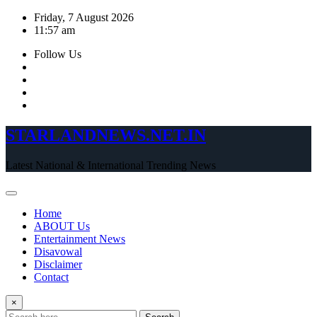
Skip
Friday, 7 August 2026
to
11:57 am
content
Follow Us
STARLANDNEWS.NET.IN
Latest National & International Trending News
Home
ABOUT Us
Entertainment News
Disavowal
Disclaimer
Contact
×