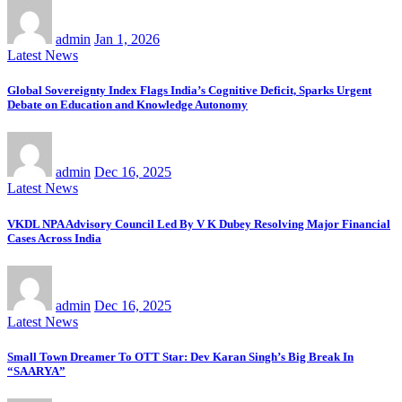
admin
Jan 1, 2026
Latest News
Global Sovereignty Index Flags India’s Cognitive Deficit, Sparks Urgent
Debate on Education and Knowledge Autonomy
admin
Dec 16, 2025
Latest News
VKDL NPA Advisory Council Led By V K Dubey Resolving Major Financial
Cases Across India
admin
Dec 16, 2025
Latest News
Small Town Dreamer To OTT Star: Dev Karan Singh’s Big Break In
“SAARYA”