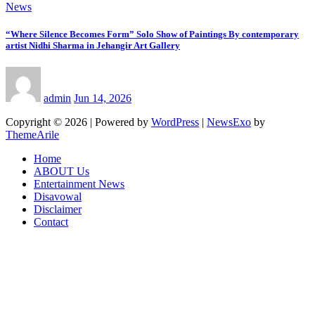
News
“Where Silence Becomes Form” Solo Show of Paintings By contemporary
artist Nidhi Sharma in Jehangir Art Gallery
admin
Jun 14, 2026
Copyright © 2026 | Powered by
WordPress
|
NewsExo
by
ThemeArile
Home
ABOUT Us
Entertainment News
Disavowal
Disclaimer
Contact