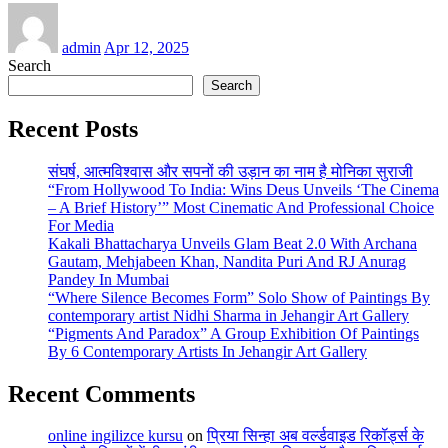
admin
Apr 12, 2025
Search
Search
Recent Posts
संघर्ष, आत्मविश्वास और सपनों की उड़ान का नाम है मोनिका सुराजी
“From Hollywood To India: Wins Deus Unveils ‘The Cinema
– A Brief History’” Most Cinematic And Professional Choice
For Media
Kakali Bhattacharya Unveils Glam Beat 2.0 With Archana
Gautam, Mehjabeen Khan, Nandita Puri And RJ Anurag
Pandey In Mumbai
“Where Silence Becomes Form” Solo Show of Paintings By
contemporary artist Nidhi Sharma in Jehangir Art Gallery
“Pigments And Paradox” A Group Exhibition Of Paintings
By 6 Contemporary Artists In Jehangir Art Gallery
Recent Comments
online ingilizce kursu
on
प्रिया सिन्हा अब वर्ल्डवाइड रिकॉर्ड्स के