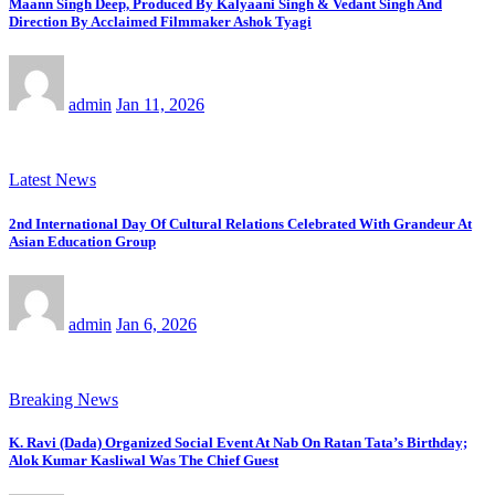
Maann Singh Deep, Produced By Kalyaani Singh & Vedant Singh And
Direction By Acclaimed Filmmaker Ashok Tyagi
admin
Jan 11, 2026
Latest News
2nd International Day Of Cultural Relations Celebrated With Grandeur At
Asian Education Group
admin
Jan 6, 2026
Breaking News
K. Ravi (Dada) Organized Social Event At Nab On Ratan Tata’s Birthday;
Alok Kumar Kasliwal Was The Chief Guest