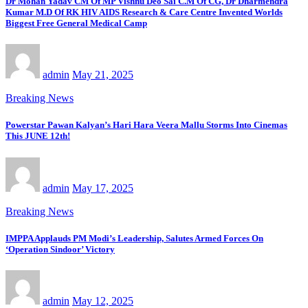
Dr Mohan Yadav CM Of MP Vishnu Deo Sai C.M Of CG, Dr Dharmendra
Kumar M.D Of RK HIV AIDS Research & Care Centre Invented Worlds
Biggest Free General Medical Camp
admin
May 21, 2025
Breaking News
Powerstar Pawan Kalyan’s Hari Hara Veera Mallu Storms Into Cinemas
This JUNE 12th!
admin
May 17, 2025
Breaking News
IMPPA Applauds PM Modi’s Leadership, Salutes Armed Forces On
‘Operation Sindoor’ Victory
admin
May 12, 2025