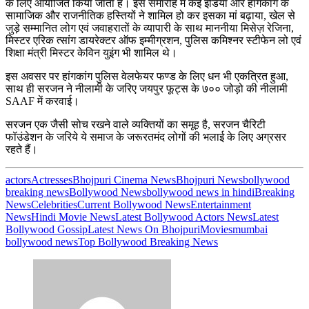
के लिए आयोजित किया जाता है। इस समारोह में कई इंडिया और हांगकांग के
सामाजिक और राजनीतिक हस्तियों ने शामिल हो कर इसका मां बढ़ाया, खेल से
जुड़े सम्मानित लोग एवं जवाहरातों के व्यापारी के साथ माननीया मिसेज़ रेजिना,
मिस्टर एरिक त्सांग डायरेक्टर ऑफ इम्मीग्रशन, पुलिस कमिश्नर स्टीफेन लो एवं
शिक्षा मंत्री मिस्टर केविन युइंग भी शामिल थे।
इस अवसर पर हांगकांग पुलिस वेलफेयर फण्ड के लिए धन भी एकत्रित हुआ,
साथ ही सरजन ने नीलामी के जरिए जयपुर फूट्स के ७०० जोड़ो की नीलामी
SAAF में करवाई।
सरजन एक जैसी सोच रखने वाले व्यक्तियों का समूह है, सरजन चैरिटी
फॉउंडेशन के जरिये ये समाज के जरूरतमंद लोगों की भलाई के लिए अग्रसर
रहते हैं।
actors
Actresses
Bhojpuri Cinema News
Bhojpuri News
bollywood
breaking news
Bollywood News
bollywood news in hindi
Breaking
News
Celebrities
Current Bollywood News
Entertainment
News
Hindi Movie News
Latest Bollywood Actors News
Latest
Bollywood Gossip
Latest News On Bhojpuri
Movies
mumbai
bollywood news
Top Bollywood Breaking News