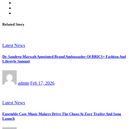
Related Story
Latest News
Dr. Sandeep Marwah Appointed Brand Ambassador Of BRICS+ Fashion And
Lifestyle Summit
admin
Feb 17, 2026
Latest News
Ensemble Cast, Music Makers Drive The Chaos At Zorr Trailer And Song
Launch