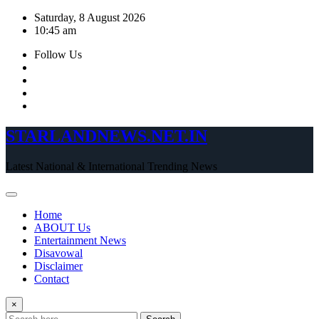
Skip
Saturday, 8 August 2026
to
10:45 am
content
Follow Us
STARLANDNEWS.NET.IN
Latest National & International Trending News
Home
ABOUT Us
Entertainment News
Disavowal
Disclaimer
Contact
×