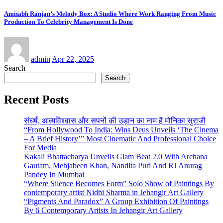
Amitabh Ranjan’s Melody Box: A Studio Where Work Ranging From Music
Production To Celebrity Management Is Done
admin
Apr 22, 2025
Search
Search
Recent Posts
संघर्ष, आत्मविश्वास और सपनों की उड़ान का नाम है मोनिका सुराजी
“From Hollywood To India: Wins Deus Unveils ‘The Cinema
– A Brief History’” Most Cinematic And Professional Choice
For Media
Kakali Bhattacharya Unveils Glam Beat 2.0 With Archana
Gautam, Mehjabeen Khan, Nandita Puri And RJ Anurag
Pandey In Mumbai
“Where Silence Becomes Form” Solo Show of Paintings By
contemporary artist Nidhi Sharma in Jehangir Art Gallery
“Pigments And Paradox” A Group Exhibition Of Paintings
By 6 Contemporary Artists In Jehangir Art Gallery