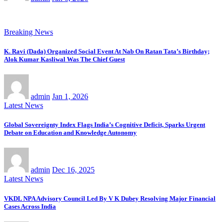
Breaking News
K. Ravi (Dada) Organized Social Event At Nab On Ratan Tata’s Birthday;
Alok Kumar Kasliwal Was The Chief Guest
admin
Jan 1, 2026
Latest News
Global Sovereignty Index Flags India’s Cognitive Deficit, Sparks Urgent
Debate on Education and Knowledge Autonomy
admin
Dec 16, 2025
Latest News
VKDL NPA Advisory Council Led By V K Dubey Resolving Major Financial
Cases Across India