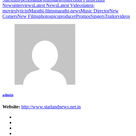
News
interviews
Latest News
Latest Videos
latest-
movies
lyricist
Marathi-films
marathi-news
Music Director
New
Comers
New Films
photos
pics
producer
Promos
Singers
Trailor
videos
admin
Website:
http://www.starlandnews.net.in