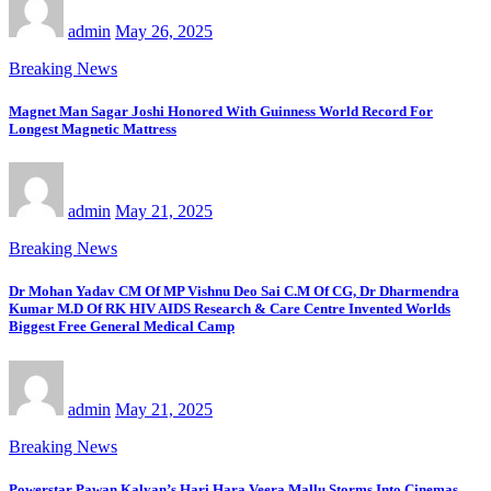
admin
May 26, 2025
Breaking News
Magnet Man Sagar Joshi Honored With Guinness World Record For
Longest Magnetic Mattress
admin
May 21, 2025
Breaking News
Dr Mohan Yadav CM Of MP Vishnu Deo Sai C.M Of CG, Dr Dharmendra
Kumar M.D Of RK HIV AIDS Research & Care Centre Invented Worlds
Biggest Free General Medical Camp
admin
May 21, 2025
Breaking News
Powerstar Pawan Kalyan’s Hari Hara Veera Mallu Storms Into Cinemas