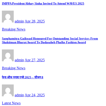
IMPPA President Abhay Sinha Invited To Attend WAVES 2025
admin
Apr 28, 2025
Breaking News
Sanghamitra Gaikwad Honoured For Outstanding Social Service: From
Shaktiman Bharat Award To Dadasaheb Phalke Fashion Award
admin
Apr 27, 2025
Breaking News
फेस ऑफ पनाश रनवे 2025 – सीज़न 8
admin
Apr 24, 2025
Latest News