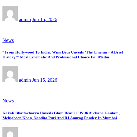
admin
Jun 15, 2026
News
“From Hollywood To India: Wins Deus Unveils ‘The Cinema – A Brief
History’” Most Cinematic And Professional Choice For Media
admin
Jun 15, 2026
News
Kakali Bhattacharya Unveils Glam Beat 2.0 With Archana Gautam,
Mehjabeen Khan, Nandita Puri And RJ Anurag Pandey In Mumbai