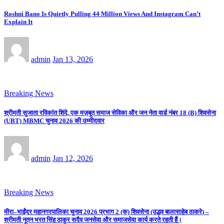
Roshni Bano Is Quietly Pulling 44 Million Views And Instagram Can’t
Explain It
admin
Jan 13, 2026
Breaking News
श्रीमती सुजाता रविकांत शिंदे, एक मज़बूत समाज सेविका और जन नेता वार्ड नंबर 18 (B) शिवसेना
(UBT) MBMC चुनाव 2026 की उम्मीदवार
admin
Jan 12, 2026
Breaking News
मीरा–भाईंदर महानगरपालिका चुनाव 2026 प्रभाग 2 (क) शिवसेना (उद्धव बालासाहेब ठाकरे) –
श्रीमती नूतन भरत सिंह ठाकुर सदैव जनसेवा और समाजसेवा कार्य करते रहती हैं।