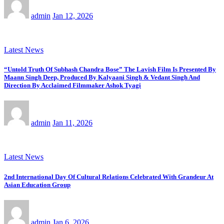
admin
Jan 12, 2026
Latest News
“Untold Truth Of Subhash Chandra Bose” The Lavish Film Is Presented By
Maann Singh Deep, Produced By Kalyaani Singh & Vedant Singh And
Direction By Acclaimed Filmmaker Ashok Tyagi
admin
Jan 11, 2026
Latest News
2nd International Day Of Cultural Relations Celebrated With Grandeur At
Asian Education Group
admin
Jan 6, 2026