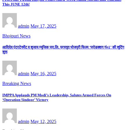
This JUNE 12th!
admin
May 17, 2025
Bhojpuri News
आदिदेव एंटरटेनमेंट व शुजाय म्यूजिक प्रा.लि. प्रस्तुत भोजपुरी फिल्म ‘प्रोडक्शन नं०1’ की शूटिंग
शुरू
admin
May 16, 2025
Breaking News
IMPPA Applauds PM Modi’s Leadership, Salutes Armed Forces On
‘Operation Sindoor’ Victory
admin
May 12, 2025