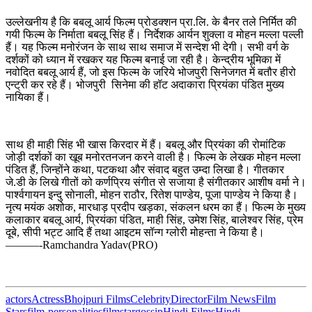
उल्लेखनीय है कि बबलू आर्य फिल्म प्रोडक्शन प्रा.लि. के बैनर तले निर्मित की
गयी फिल्म के निर्माता बबलू सिंह हैं। निर्देशक आर्यन शुक्ला व मोहन मल्ला पल्ली
हैं। यह फिल्म मनोरंजन के साथ साथ समाज में सन्देश भी देगी। सभी वर्ग के
दर्शकों को ध्यान में रखकर यह फिल्म बनाई जा रही है। केन्द्रीय भूमिका में
नवोदित बबलू आर्य हैं, जो इस फिल्म के जरिये भोजपुरी सिनेजगत में बतौर हीरो
एन्ट्री कर रहे हैं। भोजपुरी सिनेमा की हॉट अदाकारा प्रियंका पंडित मुख्य
नायिका हैं।
साथ ही माही सिंह भी खास किरदार में हैं। बबलू और प्रियंका की रोमांटिक
जोड़ी दर्शकों का खूब मनोरतनजन करने वाली है। फिल्म के लेखक मोहन मल्ला
पंडित हैं, जिन्होंने कथा, पटकथा और संवाद बहुत उम्दा लिखा है। गीतकार
जे.डी के लिखे गीतों को कर्णप्रिय संगीत से सजाया है संगीतकार आशीष वर्मा ने।
पार्श्वगायन इन्दु सोनाली, मोहन राठौर, रितेश पाण्डेय, पूजा पाण्डेय ने किया है।
नृत्य मयंक अशोक, मारधाड़ प्रदीप खड़का, संकलन धरम का हैं। फिल्म के मुख्य
कलाकार बबलू आर्य, प्रियंका पंडित, माही सिंह, उमेश सिंह, बालेश्वर सिंह, प्रेम
दूबे, सीपी भट्ट आदि हैं तथा आइटम सॉन्ग ग्लोरी मोहन्ता ने किया है।
———-Ramchandra Yadav(PRO)
actors
Actress
Bhojpuri Films
Celebrity
Director
Film News
Film
Stars
film-personalities
filmstar
gossip
Hindi Films
Hindi