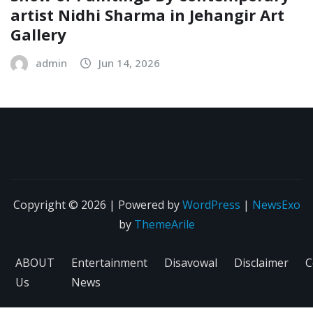
artist Nidhi Sharma in Jehangir Art
Gallery
admin
Jun 14, 2026
Copyright © 2026 | Powered by
WordPress
|
NewsExo
by
ThemeArile
ABOUT
Entertainment
Disavowal
Disclaimer
C
Us
News