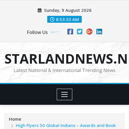
Skip
Sunday, 9 August 2026
to
content
8:53:33 AM
Follow Us
STARLANDNEWS.NE
Latest National & International Trending News
Home
High Flyers 50 Global Indians – Awards and Book