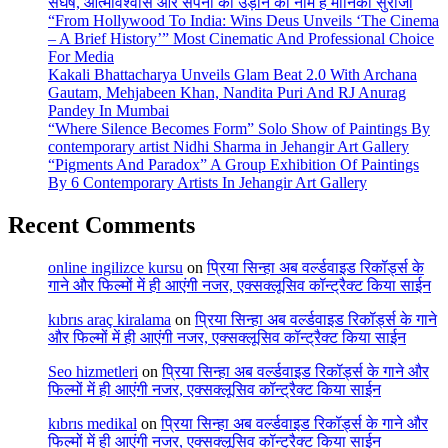
संघर्ष, आत्मविश्वास और सपनों की उड़ान का नाम है मोनिका सुराजी
“From Hollywood To India: Wins Deus Unveils ‘The Cinema
– A Brief History’” Most Cinematic And Professional Choice
For Media
Kakali Bhattacharya Unveils Glam Beat 2.0 With Archana
Gautam, Mehjabeen Khan, Nandita Puri And RJ Anurag
Pandey In Mumbai
“Where Silence Becomes Form” Solo Show of Paintings By
contemporary artist Nidhi Sharma in Jehangir Art Gallery
“Pigments And Paradox” A Group Exhibition Of Paintings
By 6 Contemporary Artists In Jehangir Art Gallery
Recent Comments
online ingilizce kursu
on
प्रिया सिन्हा अब वर्ल्डवाइड रिकॉर्ड्स के
गाने और फिल्मों में ही आएंगी नजर, एक्सक्लूसिव कॉन्ट्रैक्ट किया साईन
kıbrıs araç kiralama
on
प्रिया सिन्हा अब वर्ल्डवाइड रिकॉर्ड्स के गाने
और फिल्मों में ही आएंगी नजर, एक्सक्लूसिव कॉन्ट्रैक्ट किया साईन
Seo hizmetleri
on
प्रिया सिन्हा अब वर्ल्डवाइड रिकॉर्ड्स के गाने और
फिल्मों में ही आएंगी नजर, एक्सक्लूसिव कॉन्ट्रैक्ट किया साईन
kıbrıs medikal
on
प्रिया सिन्हा अब वर्ल्डवाइड रिकॉर्ड्स के गाने और
फिल्मों में ही आएंगी नजर, एक्सक्लूसिव कॉन्ट्रैक्ट किया साईन