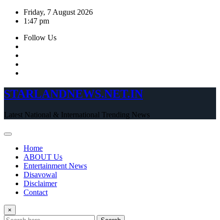
Skip
Friday, 7 August 2026
to
1:47 pm
content
Follow Us
STARLANDNEWS.NET.IN
Latest National & International Trending News
Home
ABOUT Us
Entertainment News
Disavowal
Disclaimer
Contact
×