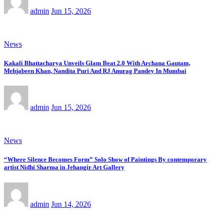
admin
Jun 15, 2026
News
Kakali Bhattacharya Unveils Glam Beat 2.0 With Archana Gautam,
Mehjabeen Khan, Nandita Puri And RJ Anurag Pandey In Mumbai
admin
Jun 15, 2026
News
“Where Silence Becomes Form” Solo Show of Paintings By contemporary
artist Nidhi Sharma in Jehangir Art Gallery
admin
Jun 14, 2026