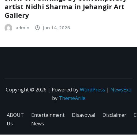
artist Nidhi Sharma in Jehangir Art
Gallery
admin
Jun 14, 2026
Copyright © 2026 | Powered by
WordPress
|
NewsExo
by
ThemeArile
ABOUT
Entertainment
Disavowal
Disclaimer
C
Us
News