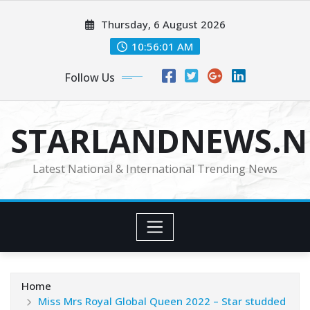
Skip
Thursday, 6 August 2026
to
content
10:56:02 AM
Follow Us
STARLANDNEWS.NE
Latest National & International Trending News
Home
Miss Mrs Royal Global Queen 2022 – Star studded