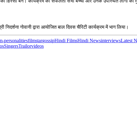
 का हिस्सा बने। कार्यक्रम की सफलता सभी बच्चों और उनके उपस्थित लोगों की मुस्
श्री निदर्शना गोवानी द्वारा आयोजित बाल दिवस चैरिटी कार्यक्रम में भाग लिया।
lm-personalities
filmstar
gossip
Hindi Films
Hindi News
interviews
Latest 
os
Singers
Trailor
videos