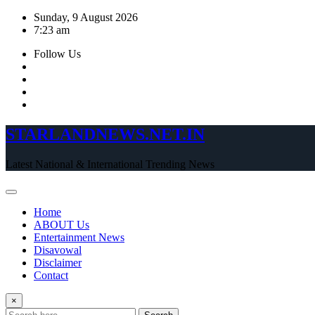
Skip
Sunday, 9 August 2026
to
7:23 am
content
Follow Us
STARLANDNEWS.NET.IN
Latest National & International Trending News
Home
ABOUT Us
Entertainment News
Disavowal
Disclaimer
Contact
×