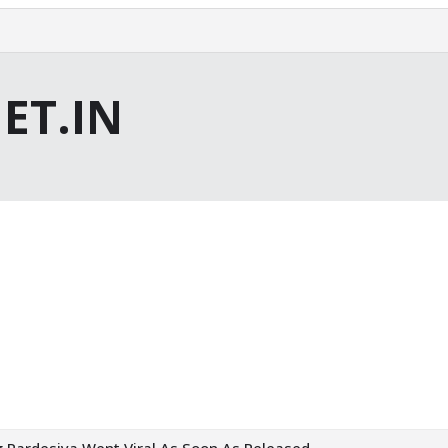
ET.IN
g Pardesiya Went Viral As Soon As Released