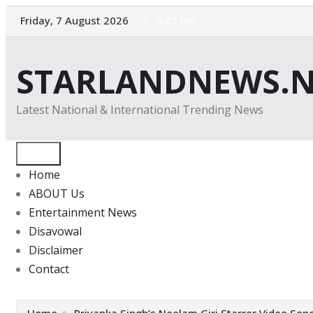
Skip
Friday, 7 August 2026
6:02 pm
to
content
STARLANDNEWS.N
Latest National & International Trending News
Home
ABOUT Us
Entertainment News
Disavowal
Disclaimer
Contact
Home
Priyanka Singh’s Neelam Giri Starrer Video Son