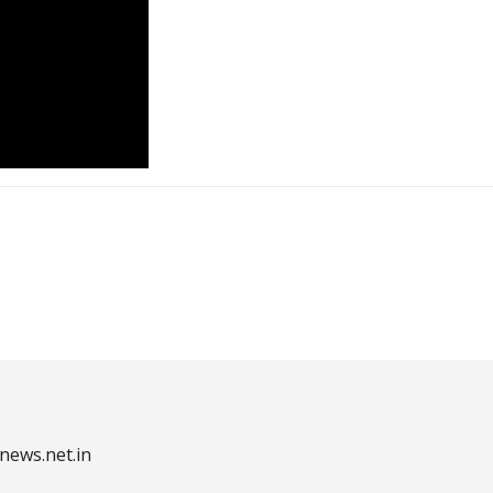
#BreakingNews
#BusinessNews
#ExclusiveNew
#MusicDirectors
#NewFilms
#Reviews
#Sport
news.net.in