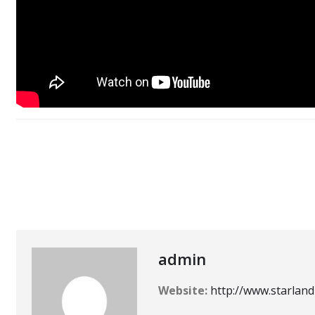
# National News
#Astrology
#BollywoodNews
#LatestFilms
#LatestNews
#Mumbaikars
Directors
Producers
Singers
admin
Website:
http://www.starland