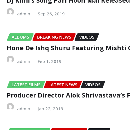
DJ Kimi’s Song Pari Hoon Mai Released
admin
Sep 26, 2019
ALBUMS
BREAKING NEWS
VIDEOS
Hone De Ishq Shuru Featuring Mishti
admin
Feb 1, 2019
LATEST FILMS
LATEST NEWS
VIDEOS
Producer Director Alok Shrivastava’s
admin
Jan 22, 2019