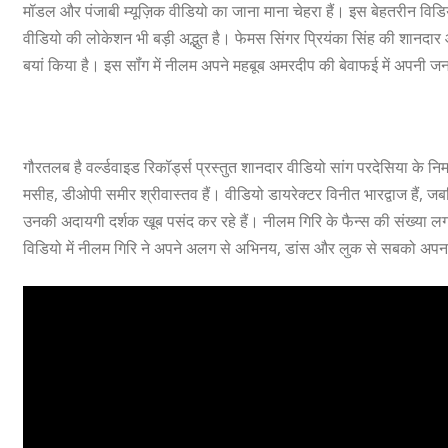
मॉडल और पंजाबी म्यूज़िक वीडियो का जाना माना चेहरा हैं। इस बेहतरीन विड
वीडियो की लोकेशन भी बड़ी अद्भुत है। फेमस सिंगर प्रियंका सिंह की शानदार 
बयां किया है। इस सॉंग में नीलम अपने महबूब अमरदीप की बेवाफई में अपनी जन दे
गौरतलब है वर्ल्डवाइड रिकॉर्ड्स प्रस्तुत शानदार वीडियो सांग परदेसिया के न
मसीह, डीओपी समीर श्रीवास्तव हैं। वीडियो डायरेक्टर विनीत भारद्वाज हैं, जब
उनकी अदायगी दर्शक खूब पसंद कर रहे हैं। नीलम गिरि के फैन्स की संख्या ल
विडियो में नीलम गिरि ने अपने अलग से अभिनय, डांस और लुक से सबको अपना