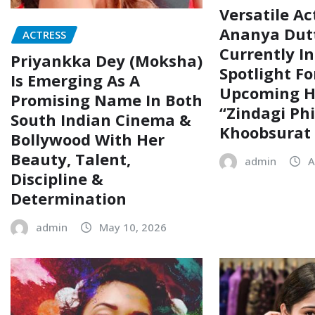
Versatile Ac
Ananya Dutt
ACTRESS
Currently I
Priyankka Dey (Moksha)
Spotlight Fo
Is Emerging As A
Upcoming Hi
Promising Name In Both
“Zindagi Phi
South Indian Cinema &
Khoobsurat 
Bollywood With Her
Beauty, Talent,
admin
A
Discipline &
Determination
admin
May 10, 2026