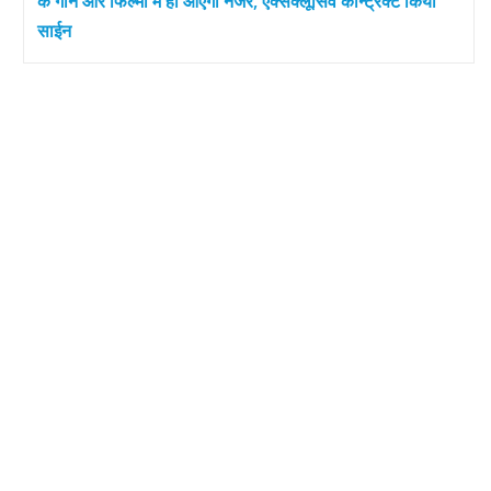
के गाने और फिल्मों में ही आएंगी नजर, एक्सक्लूसिव कॉन्ट्रैक्ट किया
साईन