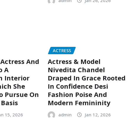
admin
Jan 26, 2026
ACTRESS
 Actress And
Actress & Model
o A
Nivedita Chandel
 Interior
Draped In Grace Rooted
ich She
In Confidence Desi
o Pursue On
Fashion Poise And
 Basis
Modern Femininity
an 15, 2026
admin
Jan 12, 2026