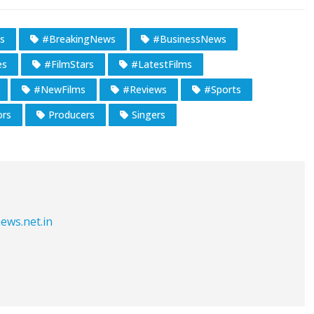
s
#BreakingNews
#BusinessNews
es
#FilmStars
#LatestFilms
#NewFilms
#Reviews
#Sports
ors
Producers
Singers
ews.net.in