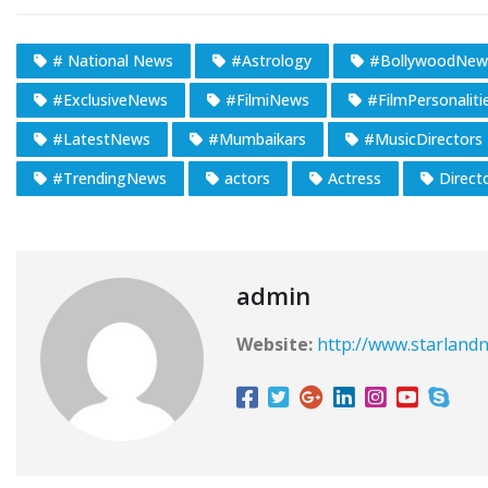
# National News
#Astrology
#BollywoodNew
#ExclusiveNews
#FilmiNews
#FilmPersonaliti
#LatestNews
#Mumbaikars
#MusicDirectors
#TrendingNews
actors
Actress
Direct
admin
Website:
http://www.starlandn