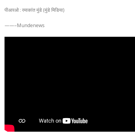
पीआरओ : रमाकांत मुंडे (मुंडे मिडिया)
——–Mundenews