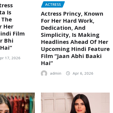
tress
ACTRESS
a Is
Actress Princy, Known
n The
For Her Hard Work,
r Her
Dedication, And
ndi Film
Simplicity, Is Making
r Bhi
Headlines Ahead Of Her
Hai”
Upcoming Hindi Feature
Film “Jaan Abhi Baaki
pr 17, 2026
Hai”
admin
Apr 6, 2026