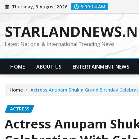
Skip
Thursday, 6 August 2026
5:09:16 AM
to
content
STARLANDNEWS.NE
Latest National & International Trending News
HOME
ABOUT US
ENTERTAINMENT NEWS
Home
Actress Anupam Shukla Grand Birthday Celebrati
ACTRESS
Actress Anupam Shuk