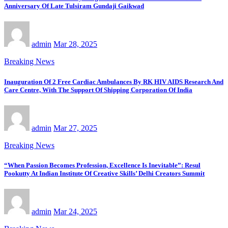
Anniversary Of Late Tulsiram Gundaji Gaikwad
admin
Mar 28, 2025
Breaking News
Inauguration Of 2 Free Cardiac Ambulances By RK HIV AIDS Research And
Care Centre, With The Support Of Shipping Corporation Of India
admin
Mar 27, 2025
Breaking News
“When Passion Becomes Profession, Excellence Is Inevitable”: Resul
Pookutty At Indian Institute Of Creative Skills’ Delhi Creators Summit
admin
Mar 24, 2025