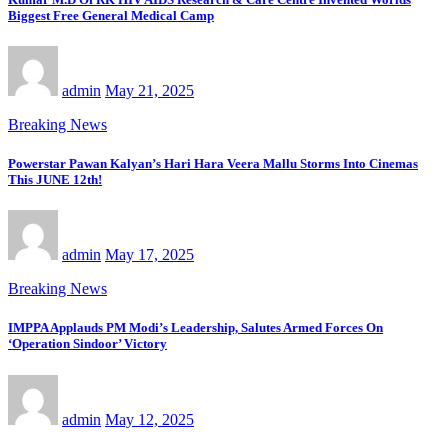
Biggest Free General Medical Camp
admin
May 21, 2025
Breaking News
Powerstar Pawan Kalyan’s Hari Hara Veera Mallu Storms Into Cinemas
This JUNE 12th!
admin
May 17, 2025
Breaking News
IMPPA Applauds PM Modi’s Leadership, Salutes Armed Forces On
‘Operation Sindoor’ Victory
admin
May 12, 2025