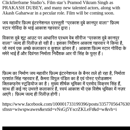
Clickfireframe Studio’s. Film star’s Pramod Vikram Singh as
PRAKASH DUBEY, and many new talented actors, along with
Akash Gaharwar in a pecular role. Film will be coming soon.
जय महावीर फ़िल्म इंटरनेशनल प्रस्तुती “प्रकाश दुबे कानपुर वाला” फ़िल्म
स्टार गोविंदा के भाई आकाश गहरवार द्वारा।
विकास दुबे शूट आउट पर आधारित प्रथम वेब सीरीज “प्रकाश दुबे कानपुर
वाला” जल्द ही रिलीज़ हो रही है। इसका निर्देशन आकाश गहरवार ने किया है,
जो स्वयं एक अच्छे कलाकार व कुशल डांसर हैं। आकाश फ़िल्म स्टार गोविंदा के
ममेरे भाई हैं और दिवंगत निर्माता निर्देशक आर पी सिंह के पुत्र हैं।
फ़िल्म का निर्माण जय महावीर फ़िल्म इंटरनेशनल के बैनर तले हो रहा है, निर्माता
प्रशांत सिंह गहरवार हैं, कैमरा विपुल पंडित का है एवं पोस्ट प्रोडक्शन
क्लिकफ्रेम स्टूडियोज का है। मुख्य शीर्षक भूमिका में प्रमोद विक्रम सिंह हैं,
साथ ही कई नए उभरते कलाकार है, स्वयं आकाश भी एक विशेष भूमिका में नज़र
आएंगे। फ़िल्म जल्द ही रिलीज़ होगी।
https://www.facebook.com/100001733199396/posts/3357705647630
sfnsn=wiwspwawes&extid=vNsGj5YscrZKLeFt&d=w&vh=i