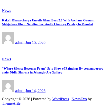
News
Kakali Bhattacharya Unveils Glam Beat 2.0 With Archana Gautam,
Mehjabeen Khan, Nandita Puri And RJ Anurag Pandey In Mumbai
admin
Jun 15, 2026
News
“Where Silence Becomes Form” Solo Show of Paintings By contemporary
artist Nidhi Sharma in Jehangir Art Gallery
admin
Jun 14, 2026
Copyright © 2026 | Powered by
WordPress
|
NewsExo
by
ThemeArile