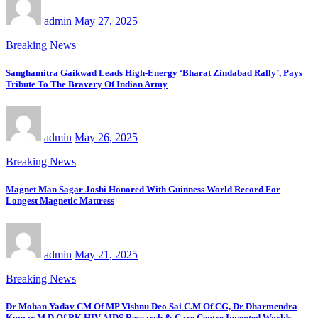
admin
May 27, 2025
Breaking News
Sanghamitra Gaikwad Leads High-Energy ‘Bharat Zindabad Rally’, Pays
Tribute To The Bravery Of Indian Army
admin
May 26, 2025
Breaking News
Magnet Man Sagar Joshi Honored With Guinness World Record For
Longest Magnetic Mattress
admin
May 21, 2025
Breaking News
Dr Mohan Yadav CM Of MP Vishnu Deo Sai C.M Of CG, Dr Dharmendra
Kumar M.D Of RK HIV AIDS Research & Care Centre Invented Worlds