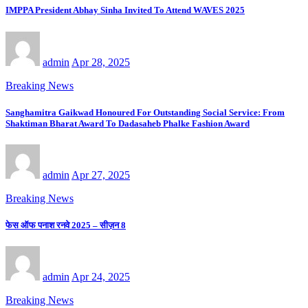
IMPPA President Abhay Sinha Invited To Attend WAVES 2025
admin
Apr 28, 2025
Breaking News
Sanghamitra Gaikwad Honoured For Outstanding Social Service: From
Shaktiman Bharat Award To Dadasaheb Phalke Fashion Award
admin
Apr 27, 2025
Breaking News
फेस ऑफ पनाश रनवे 2025 – सीज़न 8
admin
Apr 24, 2025
Breaking News