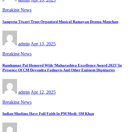
Breaking News
Sangeeta Tiwari Trust Organised Musical Ramayan Drama Manchan
admin
Apr 13, 2025
Breaking News
Ramkumar Pal Honored With ‘Maharashtra Excellence Award 2025’ In
Presence Of CM Devendra Fadnavis And Other Eminent Dignitaries
admin
Apr 12, 2025
Breaking News
Indian Muslims Have Full Faith In PM Modi: SM Khan