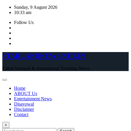
Skip
Sunday, 9 August 2026
to
10:33 am
content
Follow Us
STARLANDNEWS.NET.IN
Latest National & International Trending News
Home
ABOUT Us
Entertainment News
Disavowal
Disclaimer
Contact
×