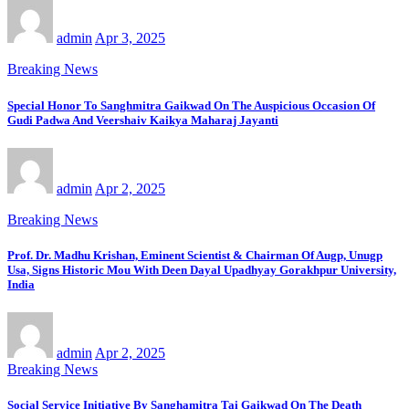
admin
Apr 3, 2025
Breaking News
Special Honor To Sanghmitra Gaikwad On The Auspicious Occasion Of
Gudi Padwa And Veershaiv Kaikya Maharaj Jayanti
admin
Apr 2, 2025
Breaking News
Prof. Dr. Madhu Krishan, Eminent Scientist & Chairman Of Augp, Unugp
Usa, Signs Historic Mou With Deen Dayal Upadhyay Gorakhpur University,
India
admin
Apr 2, 2025
Breaking News
Social Service Initiative By Sanghamitra Tai Gaikwad On The Death