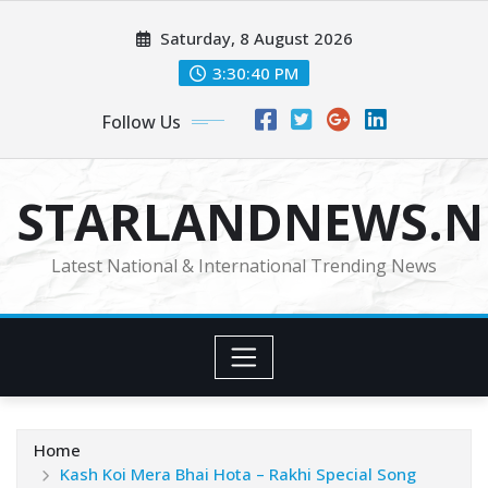
Skip
Saturday, 8 August 2026
to
content
3:30:41 PM
Follow Us
STARLANDNEWS.NE
Latest National & International Trending News
Home
Kash Koi Mera Bhai Hota – Rakhi Special Song