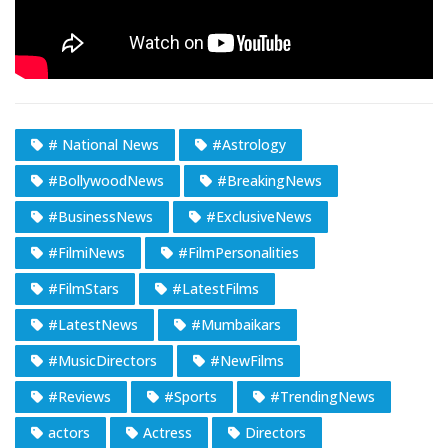
# National News
#Astrology
#BollywoodNews
#BreakingNews
#BusinessNews
#ExclusiveNews
#FilmiNews
#FilmPersonalities
#FilmStars
#LatestFilms
#LatestNews
#Mumbaikars
#MusicDirectors
#NewFilms
#Reviews
#Sports
#TrendingNews
actors
Actress
Directors