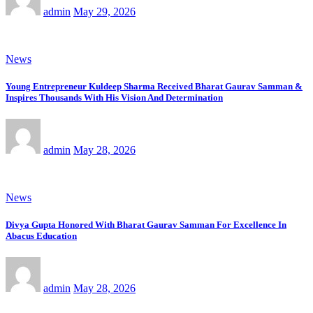
admin
May 29, 2026
News
Young Entrepreneur Kuldeep Sharma Received Bharat Gaurav Samman &
Inspires Thousands With His Vision And Determination
admin
May 28, 2026
News
Divya Gupta Honored With Bharat Gaurav Samman For Excellence In
Abacus Education
admin
May 28, 2026