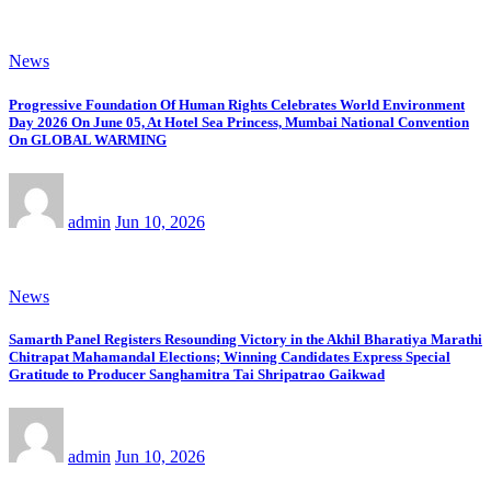
News
Progressive Foundation Of Human Rights Celebrates World Environment
Day 2026 On June 05, At Hotel Sea Princess, Mumbai National Convention
On GLOBAL WARMING
admin
Jun 10, 2026
News
Samarth Panel Registers Resounding Victory in the Akhil Bharatiya Marathi
Chitrapat Mahamandal Elections; Winning Candidates Express Special
Gratitude to Producer Sanghamitra Tai Shripatrao Gaikwad
admin
Jun 10, 2026