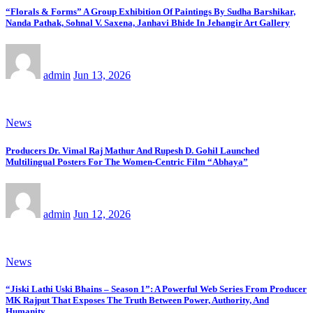
“Florals & Forms” A Group Exhibition Of Paintings By Sudha Barshikar,
Nanda Pathak, Sohnal V. Saxena, Janhavi Bhide In Jehangir Art Gallery
admin
Jun 13, 2026
News
Producers Dr. Vimal Raj Mathur And Rupesh D. Gohil Launched
Multilingual Posters For The Women-Centric Film “Abhaya”
admin
Jun 12, 2026
News
“Jiski Lathi Uski Bhains – Season 1”: A Powerful Web Series From Producer
MK Rajput That Exposes The Truth Between Power, Authority, And
Humanity…