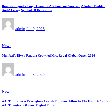
Ramesh Joginder Singh Chandra A Submarine Warrior, A Nation Builder
And A Living Symbol Of Dedication
admin
Jun 9, 2026
News
Mumbai’s Divya Patadia Crowned Mrs. Royal Global Queen 2026
admin
Jun 8, 2026
News
AAFT Introduces Prestigious Awards For Short Films At The Historic 128th
AAFT Festival Of Short Digital Films