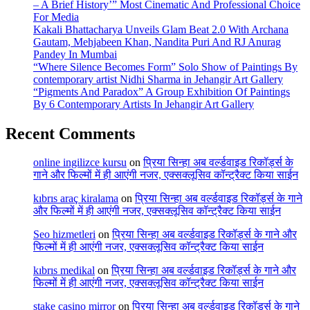
– A Brief History’” Most Cinematic And Professional Choice
For Media
Kakali Bhattacharya Unveils Glam Beat 2.0 With Archana
Gautam, Mehjabeen Khan, Nandita Puri And RJ Anurag
Pandey In Mumbai
“Where Silence Becomes Form” Solo Show of Paintings By
contemporary artist Nidhi Sharma in Jehangir Art Gallery
“Pigments And Paradox” A Group Exhibition Of Paintings
By 6 Contemporary Artists In Jehangir Art Gallery
Recent Comments
online ingilizce kursu
on
प्रिया सिन्हा अब वर्ल्डवाइड रिकॉर्ड्स के
गाने और फिल्मों में ही आएंगी नजर, एक्सक्लूसिव कॉन्ट्रैक्ट किया साईन
kıbrıs araç kiralama
on
प्रिया सिन्हा अब वर्ल्डवाइड रिकॉर्ड्स के गाने
और फिल्मों में ही आएंगी नजर, एक्सक्लूसिव कॉन्ट्रैक्ट किया साईन
Seo hizmetleri
on
प्रिया सिन्हा अब वर्ल्डवाइड रिकॉर्ड्स के गाने और
फिल्मों में ही आएंगी नजर, एक्सक्लूसिव कॉन्ट्रैक्ट किया साईन
kıbrıs medikal
on
प्रिया सिन्हा अब वर्ल्डवाइड रिकॉर्ड्स के गाने और
फिल्मों में ही आएंगी नजर, एक्सक्लूसिव कॉन्ट्रैक्ट किया साईन
stake casino mirror
on
प्रिया सिन्हा अब वर्ल्डवाइड रिकॉर्ड्स के गाने