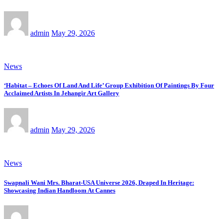
admin
May 29, 2026
News
‘Habitat – Echoes Of Land And Life’ Group Exhibition Of Paintings By Four
Acclaimed Artists In Jehangir Art Gallery
admin
May 29, 2026
News
Swapnali Wani Mrs. Bharat-USA Universe 2026, Draped In Heritage:
Showcasing Indian Handloom At Cannes