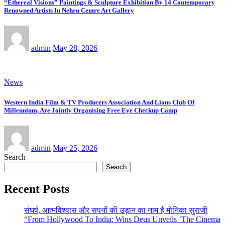
“Ethereal Visions” Paintings & Sculpture Exhibition By 14 Contemporary
Renowned Artists In Nehru Centre Art Gallery
admin
May 28, 2026
News
Western India Film & TV Producers Association And Lions Club Of
Millennium, Are Jointly Organising Free Eye Checkup Camp
admin
May 25, 2026
Search
Search
Recent Posts
संघर्ष, आत्मविश्वास और सपनों की उड़ान का नाम है मोनिका सुराजी
“From Hollywood To India: Wins Deus Unveils ‘The Cinema