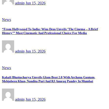
admin
Jun 15, 2026
News
“From Hollywood To India: Wins Deus Unveils ‘The Cinema – A Brief
History’” Most Cinematic And Professional Choice For Media
admin
Jun 15, 2026
News
Kakali Bhattacharya Unveils Glam Beat 2.0 With Archana Gautam,
Mehjabeen Khan, Nandita Puri And RJ Anurag Pandey In Mumbai
admin
Jun 15, 2026