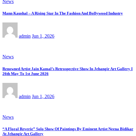
News
Mann Kaushal – A Rising Star In The Fashion And Bollywood Industry
admin
Jun 1, 2026
News
Renowned Artist Jain Kamal’s Retrospective Show In Jehangir Art Gallery I
26th May To 1st June 2026
admin
Jun 1, 2026
News
“A Floral Reverie” Solo Show Of Paintings By Eminent Artist Neena Bidikar
At Jehangir Art Gallery