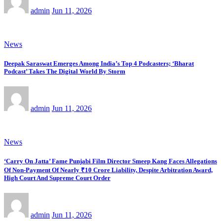
admin
Jun 11, 2026
News
Deepak Saraswat Emerges Among India’s Top 4 Podcasters; ‘Bharat
Podcast’ Takes The Digital World By Storm
admin
Jun 11, 2026
News
‘Carry On Jatta’ Fame Punjabi Film Director Smeep Kang Faces Allegations
Of Non-Payment Of Nearly ₹10 Crore Liability, Despite Arbitration Award,
High Court And Supreme Court Order
admin
Jun 11, 2026