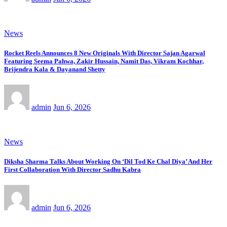
News
Rocket Reels Announces 8 New Originals With Director Sajan Agarwal
Featuring Seema Pahwa, Zakir Hussain, Namit Das, Vikram Kochhar,
Brijendra Kala & Dayanand Shetty
admin
Jun 6, 2026
News
Diksha Sharma Talks About Working On ‘Dil Tod Ke Chal Diya’ And Her
First Collaboration With Director Sadhu Kabra
admin
Jun 6, 2026