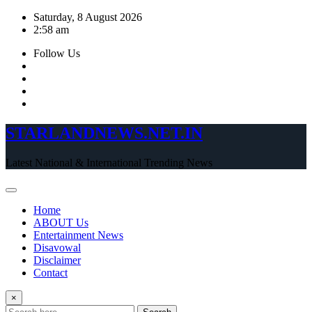
Skip
Saturday, 8 August 2026
to
2:58 am
content
Follow Us
STARLANDNEWS.NET.IN
Latest National & International Trending News
Home
ABOUT Us
Entertainment News
Disavowal
Disclaimer
Contact
×