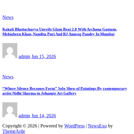
News
Kakali Bhattacharya Unveils Glam Beat 2.0 With Archana Gautam,
Mehjabeen Khan, Nandita Puri And RJ Anurag Pandey In Mumbai
admin
Jun 15, 2026
News
“Where Silence Becomes Form” Solo Show of Paintings By contemporary
artist Nidhi Sharma in Jehangir Art Gallery
admin
Jun 14, 2026
Copyright © 2026 | Powered by
WordPress
|
NewsExo
by
ThemeArile