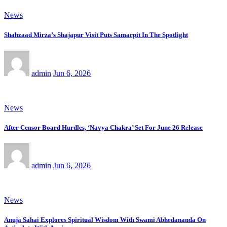
News
Shahzaad Mirza’s Shajapur Visit Puts Samarpit In The Spotlight
admin
Jun 6, 2026
News
After Censor Board Hurdles, ‘Navya Chakra’ Set For June 26 Release
admin
Jun 6, 2026
News
Anuja Sahai Explores Spiritual Wisdom With Swami Abhedananda On