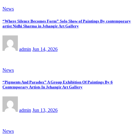
News
“Where Silence Becomes Form” Solo Show of Paintings By contemporary
artist Nidhi Sharma in Jehangir Art Gallery
admin
Jun 14, 2026
News
“Pigments And Paradox” A Group Exhibition Of Paintings By 6
Contemporary Artists In Jehangir Art Gallery
admin
Jun 13, 2026
News