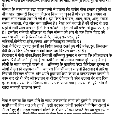
संकट में फंसे इन जरूरतमंद हज़ारों लोगो को खाद्य सामग्री किट मुहैया करा रहा
है।
संस्था के संस्थापक रेखा व्यालपल्ली ने बताया कि करीब बीस हजार श्रमिकों के
बीच खाद्य सामग्री किट का वितरण किया जा चुका है और हर रोज़ लगभग दो
हज़ार लोग इसका लाभ लें रहें हैं। इस किट में चावल, आटा, दाल, आलू, प्याज,
नमक, मसाला, तेल और चना शामिल है। रेखा आगे बताती हैं की संकट के इस
घड़ी मे सभी लोग परेशान हैं लेकिन गर्भवती महिलाओं की परेशानी क़ुछ ज़्यादा ही
है। इसलिए गर्भवती महिलाओं के लिए संस्था की ओर से एक विशेष किट की
व्यवस्था की गयी है जिसमें एक कैरेट अंडे,ड्राय फ़्रूट,हरी
सब्ज़ियाँ,बोर्नविटा,ब्रेड,मास्क़ और सेनिटाइज़र इत्यादि है।
रेखा चेरिटेबल ट्रस्ट बच्चों का विशेष ख़्याल रखते हुए अंडे,ब्रेड,दूध, हिमालया
बेबी केयर किट और जोंशन बेबी किट का वितरण कर रही हैं।
हैदराबाद में फंसे बाँका,बिहार निवासी अभिमन्यु कुमार ने बताया कि लॉकडाउन के
कारण पैसे की कमी हो गई है खाने-पीने का भी सामान समाप्त हो गया। वे कई
लोगों के साथ मज़दूरी करते थे। अभिमन्यु के मुताबिक रेखा चेरिटेबल ट्रस्ट के
लोगों ने उनकी सहायता की। बनारस निवासी मदन साहनी हैदराबाद में झरिया
निवासी बिंदेश्वर चौपाल और अपने कुछ साथियों के साथ कंस्ट्रक्शन कंपनी में
काम कर रहे थे और लॉकडाउन के दौरान ठेकेदार ने फोन उठाना बंद कर दिया।
इसके बाद संस्था के अधिकारियों से संपर्क साधा गया। संस्था की पूरी टीम ने
खाद्य सामग्री उपलब्ध कराई।
रेखा ने बताया कि खाने-पीने के साथ जरूरतमंद लोगो को ढूंढने में संस्था के
पदाधिकारी दिन रात लगे हुए हैं। इसी प्रकार दर्जनों कार्यकर्ता विभिन्न क्षेत्रों में
भी लगे हुए हैं। राहत सामग्री बाँटने के दौरान सोशल डिसटेंडिंग का पुरा ख़्याल