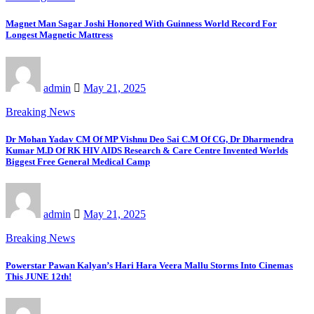
Magnet Man Sagar Joshi Honored With Guinness World Record For
Longest Magnetic Mattress
admin
May 21, 2025
Breaking News
Dr Mohan Yadav CM Of MP Vishnu Deo Sai C.M Of CG, Dr Dharmendra
Kumar M.D Of RK HIV AIDS Research & Care Centre Invented Worlds
Biggest Free General Medical Camp
admin
May 21, 2025
Breaking News
Powerstar Pawan Kalyan’s Hari Hara Veera Mallu Storms Into Cinemas
This JUNE 12th!