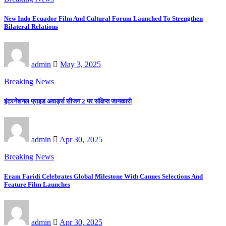
New Indo Ecuador Film And Cultural Forum Launched To Strengthen
Bilateral Relations
admin
May 3, 2025
Breaking News
इंटरनेशनल प्राइड अवार्ड्स सीजन 2 पर संक्षिप्त जानकारी
admin
Apr 30, 2025
Breaking News
Eram Faridi Celebrates Global Milestone With Cannes Selections And
Feature Film Launches
admin
Apr 30, 2025