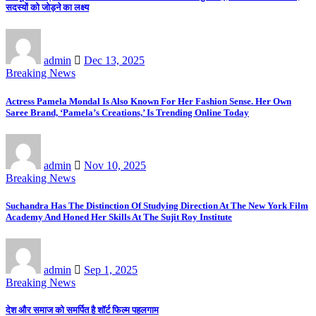
सदस्यों को जोड़ने का लक्ष्य
admin
Dec 13, 2025
Breaking News
Actress Pamela Mondal Is Also Known For Her Fashion Sense. Her Own
Saree Brand, ‘Pamela’s Creations,’ Is Trending Online Today
admin
Nov 10, 2025
Breaking News
Suchandra Has The Distinction Of Studying Direction At The New York Film
Academy And Honed Her Skills At The Sujit Roy Institute
admin
Sep 1, 2025
Breaking News
देश और समाज को समर्पित है शॉर्ट फिल्म पहलगाम