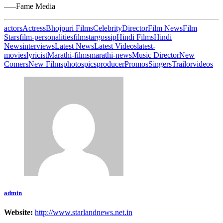
—–Fame Media
actors
Actress
Bhojpuri Films
Celebrity
Director
Film News
Film
Stars
film-personalities
filmstar
gossip
Hindi Films
Hindi
News
interviews
Latest News
Latest Videos
latest-
movies
lyricist
Marathi-films
marathi-news
Music Director
New
Comers
New Films
photos
pics
producer
Promos
Singers
Trailor
videos
admin
Website:
http://www.starlandnews.net.in