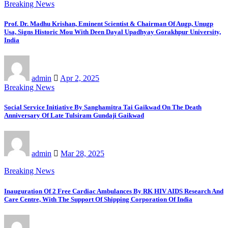
Breaking News
Prof. Dr. Madhu Krishan, Eminent Scientist & Chairman Of Augp, Unugp
Usa, Signs Historic Mou With Deen Dayal Upadhyay Gorakhpur University,
India
admin
Apr 2, 2025
Breaking News
Social Service Initiative By Sanghamitra Tai Gaikwad On The Death
Anniversary Of Late Tulsiram Gundaji Gaikwad
admin
Mar 28, 2025
Breaking News
Inauguration Of 2 Free Cardiac Ambulances By RK HIV AIDS Research And
Care Centre, With The Support Of Shipping Corporation Of India