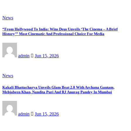
News
“From Hollywood To India: Wins Deus Unveils ‘The Cinema – A Brief
History’” Most Cinematic And Professional Choice For Media
admin
Jun 15, 2026
News
Kakali Bhattacharya Unveils Glam Beat 2.0 With Archana Gautam,
Mehjabeen Khan, Nandita Puri And RJ Anurag Pandey In Mumbai
admin
Jun 15, 2026