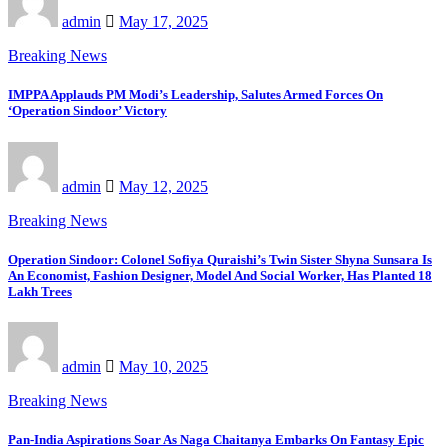
admin
May 17, 2025
Breaking News
IMPPA Applauds PM Modi’s Leadership, Salutes Armed Forces On
‘Operation Sindoor’ Victory
admin
May 12, 2025
Breaking News
Operation Sindoor: Colonel Sofiya Quraishi’s Twin Sister Shyna Sunsara Is
An Economist, Fashion Designer, Model And Social Worker, Has Planted 18
Lakh Trees
admin
May 10, 2025
Breaking News
Pan-India Aspirations Soar As Naga Chaitanya Embarks On Fantasy Epic