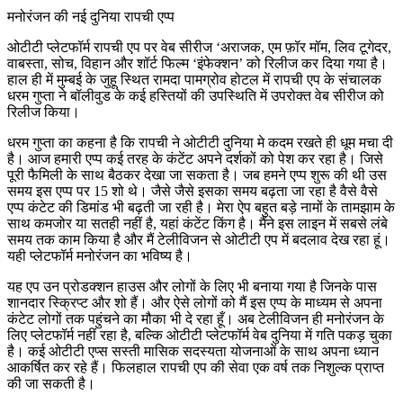
मनोरंजन की नई दुनिया रापची एप्प
ओटीटी प्लेटफॉर्म रापची एप पर वेब सीरीज ‘अराजक, एम फ़ॉर मॉम, लिव टूगेदर,
वाबस्ता, सोच, विहान और शॉर्ट फिल्म ‘इंफेक्शन’ को रिलीज कर दिया गया है।
हाल ही में मुम्बई के जुहू स्थित रामदा पामग्रोव होटल में रापची एप के संचालक
धरम गुप्ता ने बॉलीवुड के कई हस्तियों की उपस्थिति में उपरोक्त वेब सीरीज को
रिलीज किया।
धरम गुप्ता का कहना है कि रापची ने ओटीटी दुनिया मे कदम रखते ही धूम मचा दी
है। आज हमारी एप्प कई तरह के कंटेंट अपने दर्शकों को पेश कर रहा है। जिसे
पूरी फैमिली के साथ बैठकर देखा जा सकता है। जब हमने एप्प शुरू की थी उस
समय इस एप्प पर 15 शो थे। जैसे जैसे इसका समय बढ़ता जा रहा है वैसे वैसे
एप्प कंटेट की डिमांड भी बढ़ती जा रही है। मेरा ऐप बहुत बड़े नामों के तामझाम के
साथ कमजोर या सतही नहीं है, यहां कंटेंट किंग है। मैंने इस लाइन में सबसे लंबे
समय तक काम किया है और मैं टेलीविजन से ओटीटी एप में बदलाव देख रहा हूं।
यही प्लेटफॉर्म मनोरंजन का भविष्य है।
यह एप उन प्रोडक्शन हाउस और लोगों के लिए भी बनाया गया है जिनके पास
शानदार स्क्रिप्ट और शो हैं। और ऐसे लोगों को मैं इस एप्प के माध्यम से अपना
कंटेट लोगों तक पहुंचने का मौका भी दे रहा हूँ। अब टेलीविजन ही मनोरंजन के
लिए प्लेटफॉर्म नहीं रहा है, बल्कि ओटीटी प्लेटफॉर्म वेब दुनिया में गति पकड़ चुका
है। कई ओटीटी एप्स सस्ती मासिक सदस्यता योजनाओं के साथ अपना ध्यान
आकर्षित कर रहे हैं। फिलहाल रापची एप की सेवा एक वर्ष तक निशुल्क प्राप्त
की जा सकती है।