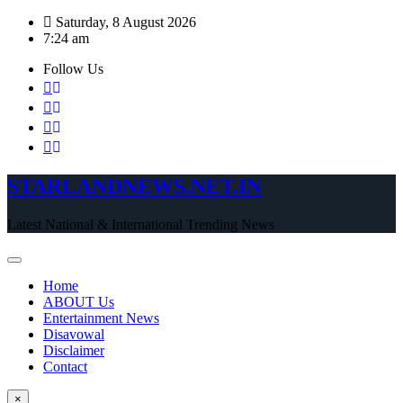
Skip
Saturday, 8 August 2026
to
7:24 am
content
Follow Us
STARLANDNEWS.NET.IN
Latest National & International Trending News
Home
ABOUT Us
Entertainment News
Disavowal
Disclaimer
Contact
×