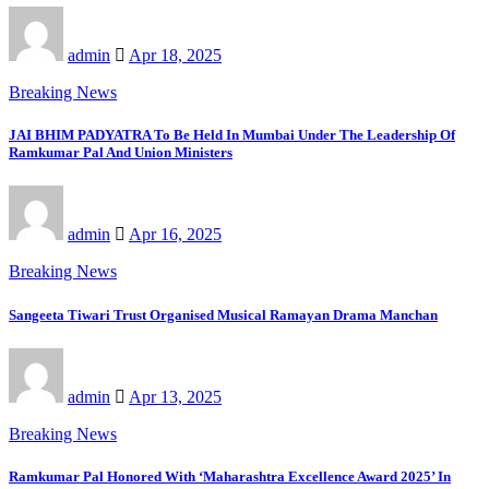
admin
Apr 18, 2025
Breaking News
JAI BHIM PADYATRA To Be Held In Mumbai Under The Leadership Of
Ramkumar Pal And Union Ministers
admin
Apr 16, 2025
Breaking News
Sangeeta Tiwari Trust Organised Musical Ramayan Drama Manchan
admin
Apr 13, 2025
Breaking News
Ramkumar Pal Honored With ‘Maharashtra Excellence Award 2025’ In