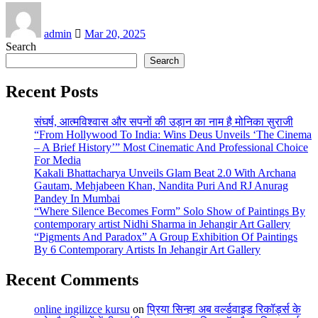
admin
Mar 20, 2025
Search
Search
Recent Posts
संघर्ष, आत्मविश्वास और सपनों की उड़ान का नाम है मोनिका सुराजी
“From Hollywood To India: Wins Deus Unveils ‘The Cinema
– A Brief History’” Most Cinematic And Professional Choice
For Media
Kakali Bhattacharya Unveils Glam Beat 2.0 With Archana
Gautam, Mehjabeen Khan, Nandita Puri And RJ Anurag
Pandey In Mumbai
“Where Silence Becomes Form” Solo Show of Paintings By
contemporary artist Nidhi Sharma in Jehangir Art Gallery
“Pigments And Paradox” A Group Exhibition Of Paintings
By 6 Contemporary Artists In Jehangir Art Gallery
Recent Comments
online ingilizce kursu
on
प्रिया सिन्हा अब वर्ल्डवाइड रिकॉर्ड्स के