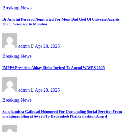
Breaking News
Dr Ashvini Persaud Nominated For Mom Dad God Of Universe Awards
2025.. Season 2 In Mumbai
admin
Apr 28, 2025
Breaking News
IMPPA President Abhay Sinha Invited To Attend WAVES 2025
admin
Apr 28, 2025
Breaking News
Sanghamitra Gaikwad Honoured For Outstanding Social Service: From
Shaktiman Bharat Award To Dadasaheb Phalke Fashion Award