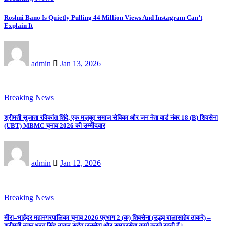
Roshni Bano Is Quietly Pulling 44 Million Views And Instagram Can’t
Explain It
admin
Jan 13, 2026
Breaking News
श्रीमती सुजाता रविकांत शिंदे, एक मज़बूत समाज सेविका और जन नेता वार्ड नंबर 18 (B) शिवसेना
(UBT) MBMC चुनाव 2026 की उम्मीदवार
admin
Jan 12, 2026
Breaking News
मीरा–भाईंदर महानगरपालिका चुनाव 2026 प्रभाग 2 (क) शिवसेना (उद्धव बालासाहेब ठाकरे) –
श्रीमती नूतन भरत सिंह ठाकुर सदैव जनसेवा और समाजसेवा कार्य करते रहती हैं।