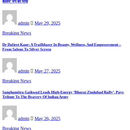
बल्लम’ मन को भाया
admin
May 29, 2025
Breaking News
Dr Daljeet Kaur: A Trailblazer In Beauty, Wellness, And Empowerment –
From Salons To Silver Screen
admin
May 27, 2025
Breaking News
Sanghamitra Gaikwad Leads High-Energy ‘Bharat Zindabad Rally’, Pays
Tribute To The Bravery Of Indian Army
admin
May 26, 2025
Breaking News