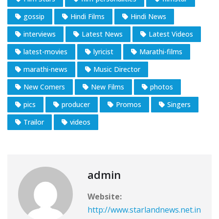
gossip
Hindi Films
Hindi News
interviews
Latest News
Latest Videos
latest-movies
lyricist
Marathi-films
marathi-news
Music Director
New Comers
New Films
photos
pics
producer
Promos
Singers
Trailor
videos
admin
Website:
http://www.starlandnews.net.in