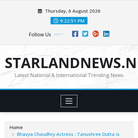
Skip
Thursday, 6 August 2026
to
content
9:22:53 PM
Follow Us
STARLANDNEWS.NE
Latest National & International Trending News
Home
Bhavya Chaudhry Actress : Tanushree Dutta is