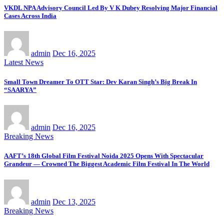
VKDL NPA Advisory Council Led By V K Dubey Resolving Major Financial
Cases Across India
admin
Dec 16, 2025
Latest News
Small Town Dreamer To OTT Star: Dev Karan Singh’s Big Break In
“SAARYA”
admin
Dec 16, 2025
Breaking News
AAFT’s 18th Global Film Festival Noida 2025 Opens With Spectacular
Grandeur — Crowned The Biggest Academic Film Festival In The World
admin
Dec 13, 2025
Breaking News