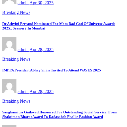
admin
Apr 30, 2025
Breaking News
Dr Ashvini Persaud Nominated For Mom Dad God Of Universe Awards
2025.. Season 2 In Mumbai
admin
Apr 28, 2025
Breaking News
IMPPA President Abhay Sinha Invited To Attend WAVES 2025
admin
Apr 28, 2025
Breaking News
Sanghamitra Gaikwad Honoured For Outstanding Social Service: From
Shaktiman Bharat Award To Dadasaheb Phalke Fashion Award