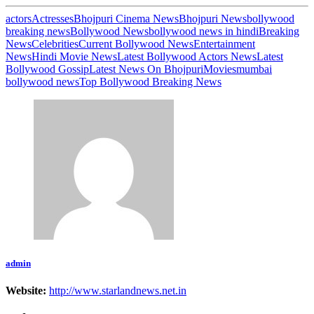
actors
Actresses
Bhojpuri Cinema News
Bhojpuri News
bollywood
breaking news
Bollywood News
bollywood news in hindi
Breaking
News
Celebrities
Current Bollywood News
Entertainment
News
Hindi Movie News
Latest Bollywood Actors News
Latest
Bollywood Gossip
Latest News On Bhojpuri
Movies
mumbai
bollywood news
Top Bollywood Breaking News
admin
Website:
http://www.starlandnews.net.in