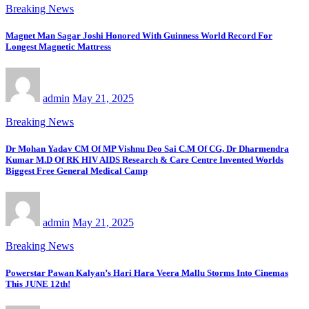
Breaking News
Magnet Man Sagar Joshi Honored With Guinness World Record For
Longest Magnetic Mattress
admin
May 21, 2025
Breaking News
Dr Mohan Yadav CM Of MP Vishnu Deo Sai C.M Of CG, Dr Dharmendra
Kumar M.D Of RK HIV AIDS Research & Care Centre Invented Worlds
Biggest Free General Medical Camp
admin
May 21, 2025
Breaking News
Powerstar Pawan Kalyan’s Hari Hara Veera Mallu Storms Into Cinemas
This JUNE 12th!