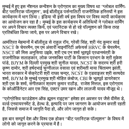
मुम्बई में हुए इस नॅशनल कन्वेंशन के प्रोग्राम का मुख्य विषय था ‘ग्लोबल वार्मिंग-
बीट प्लास्टिक पॉल्युशन’, कई बॉलीवुड पर्सनालिटी राजनीतिक हस्तियों ने इस
कार्यक्रम में भाग लिया। इंडिया भी इसी वर्ष इस विषय पर विश्व व्यापी कार्यक्रम
का आयोजन कर रहा है। मुम्बई के इस कार्यक्रम में अतिथियों ने ग्लोबल वार्मिंग
पर अपने विचार व्यक्त किये, एवं प्लास्टिक से हो रहे पॉल्युशन को किस तरह
प्रतिबंधित किया जाये, इस पर अपने विचार रखे।
आमंत्रित मेहमानों में बॉलीवुड से राहुल रॉय, ग्रेसी सिंह, श्री नंद कुमार साई
NSCT के चेयरमैन, एम एम अंसारी माइनॉरिटी अफेयर्स HRVC के चेयरमैन,
NSCT की मिस अनुसिया उइके, श्री एच एन शर्मा भूतपूर्व प्रधानमंत्री के
राजनीतिक सलाहकार, लोक जनशक्ति पार्टी के किसान प्रभाग के श्री मुकेश
पांडे, BJYM के दिल्ली प्रमुख श्री सुनील यादव, NCST के सदस्य श्री हरी
कृष्ण दामोर, श्री हर्षदभाई चुन्नीलाल वसावा एवं श्रीमती माया चिंतामण इवंती,
भारत सरकार में सेक्रेटरी श्री राघव चन्द्र, NCST के एडवाइजर श्री सत्यदेव
शर्मा, BJYM के मुम्बई प्रमुख श्री मोहित कंबोज, CBI के भूतपूर्व डायरेक्टर
श्री एस के शर्मा, संगीतकार श्रवण कुमार राठौड़, राजेश मित्तल, इस प्रोग्राम
के कोऑर्डिनेटर आर एस सिंह, एक्टर उमर खान और लालजी यादव मौजूद थे।
“प्रोग्रेसिव फाउंडेशन ऑफ ह्यूमन राइट्स” हमेशा हर अवसर पर जैसे वीमेंस डे,
वर्ल्ड एनवायरनमेंट डे, हेल्थ डे, इत्यादि पर जन जागरण के आयोजन करती रहती
है, जिससे समाज में जागृति पैदा हो, और लोग जागृत हो सके।
इस बार सम्पूर्ण देश और विश्व एक होकर “बीट प्लास्टिक पॉल्युशन” के विषय में
लोगो को जागृत करने के प्रयास में है।