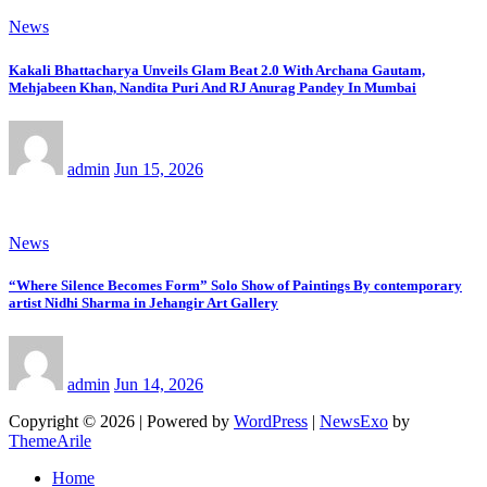
News
Kakali Bhattacharya Unveils Glam Beat 2.0 With Archana Gautam,
Mehjabeen Khan, Nandita Puri And RJ Anurag Pandey In Mumbai
admin
Jun 15, 2026
News
“Where Silence Becomes Form” Solo Show of Paintings By contemporary
artist Nidhi Sharma in Jehangir Art Gallery
admin
Jun 14, 2026
Copyright © 2026 | Powered by
WordPress
|
NewsExo
by
ThemeArile
Home