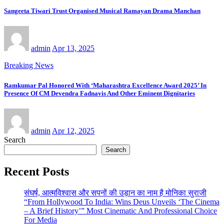
Sangeeta Tiwari Trust Organised Musical Ramayan Drama Manchan
admin
Apr 13, 2025
Breaking News
Ramkumar Pal Honored With ‘Maharashtra Excellence Award 2025’ In
Presence Of CM Devendra Fadnavis And Other Eminent Dignitaries
admin
Apr 12, 2025
Search
Search
Recent Posts
संघर्ष, आत्मविश्वास और सपनों की उड़ान का नाम है मोनिका सुराजी
“From Hollywood To India: Wins Deus Unveils ‘The Cinema
– A Brief History’” Most Cinematic And Professional Choice
For Media