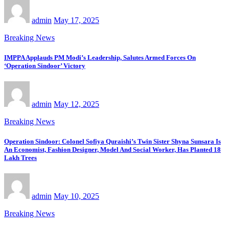
admin
May 17, 2025
Breaking News
IMPPA Applauds PM Modi’s Leadership, Salutes Armed Forces On
‘Operation Sindoor’ Victory
admin
May 12, 2025
Breaking News
Operation Sindoor: Colonel Sofiya Quraishi’s Twin Sister Shyna Sunsara Is
An Economist, Fashion Designer, Model And Social Worker, Has Planted 18
Lakh Trees
admin
May 10, 2025
Breaking News