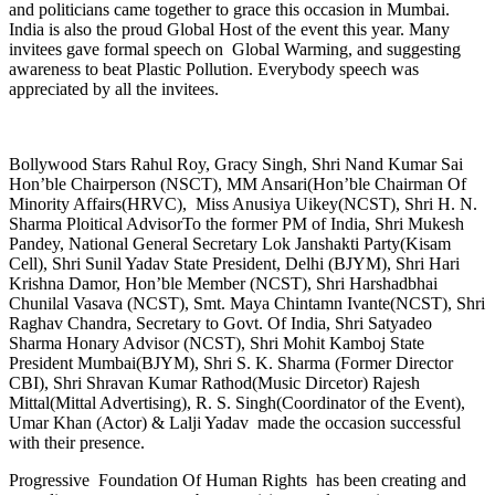
and politicians came together to grace this occasion in Mumbai.
India is also the proud Global Host of the event this year. Many
invitees gave formal speech on Global Warming, and suggesting
awareness to beat Plastic Pollution. Everybody speech was
appreciated by all the invitees.
Bollywood Stars Rahul Roy, Gracy Singh, Shri Nand Kumar Sai
Hon’ble Chairperson (NSCT), MM Ansari(Hon’ble Chairman Of
Minority Affairs(HRVC), Miss Anusiya Uikey(NCST), Shri H. N.
Sharma Ploitical AdvisorTo the former PM of India, Shri Mukesh
Pandey, National General Secretary Lok Janshakti Party(Kisam
Cell), Shri Sunil Yadav State President, Delhi (BJYM), Shri Hari
Krishna Damor, Hon’ble Member (NCST), Shri Harshadbhai
Chunilal Vasava (NCST), Smt. Maya Chintamn Ivante(NCST), Shri
Raghav Chandra, Secretary to Govt. Of India, Shri Satyadeo
Sharma Honary Advisor (NCST), Shri Mohit Kamboj State
President Mumbai(BJYM), Shri S. K. Sharma (Former Director
CBI), Shri Shravan Kumar Rathod(Music Dircetor) Rajesh
Mittal(Mittal Advertising), R. S. Singh(Coordinator of the Event),
Umar Khan (Actor) & Lalji Yadav made the occasion successful
with their presence.
Progressive Foundation Of Human Rights has been creating and