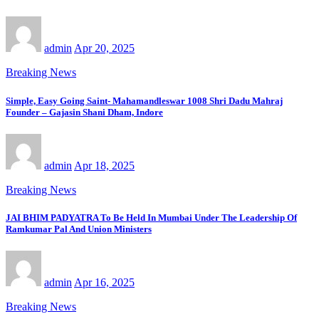
admin
Apr 20, 2025
Breaking News
Simple, Easy Going Saint- Mahamandleswar 1008 Shri Dadu Mahraj
Founder – Gajasin Shani Dham, Indore
admin
Apr 18, 2025
Breaking News
JAI BHIM PADYATRA To Be Held In Mumbai Under The Leadership Of
Ramkumar Pal And Union Ministers
admin
Apr 16, 2025
Breaking News