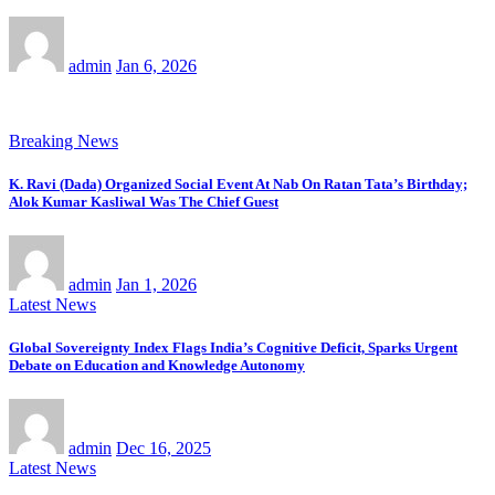
admin
Jan 6, 2026
Breaking News
K. Ravi (Dada) Organized Social Event At Nab On Ratan Tata’s Birthday;
Alok Kumar Kasliwal Was The Chief Guest
admin
Jan 1, 2026
Latest News
Global Sovereignty Index Flags India’s Cognitive Deficit, Sparks Urgent
Debate on Education and Knowledge Autonomy
admin
Dec 16, 2025
Latest News