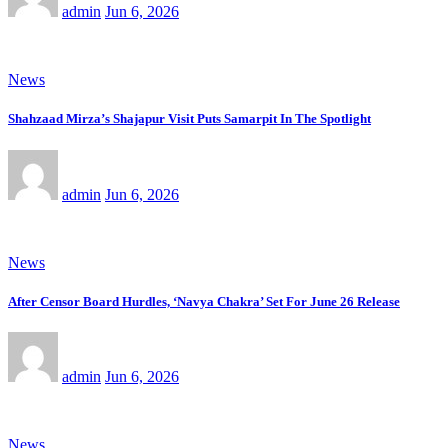
admin
Jun 6, 2026
News
Shahzaad Mirza’s Shajapur Visit Puts Samarpit In The Spotlight
admin
Jun 6, 2026
News
After Censor Board Hurdles, ‘Navya Chakra’ Set For June 26 Release
admin
Jun 6, 2026
News