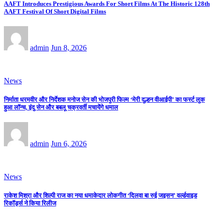
AAFT Introduces Prestigious Awards For Short Films At The Historic 128th
AAFT Festival Of Short Digital Films
admin
Jun 8, 2026
News
निर्माता धरमवीर और निर्देशक मनोज सेन की भोजपुरी फिल्म ‘मेरी दुल्हन वीआईपी’ का फर्स्ट लुक
हुआ लॉन्च, इंदु सेन और बबलू चक्रवर्ती मचायेंगे धमाल
admin
Jun 6, 2026
News
राकेश मिश्रा और शिल्पी राज का नया धमाकेदार लोकगीत ‘दिलवा बा रुई जइसन’ वर्ल्डवाइड
रिकॉर्ड्स ने किया रिलीज