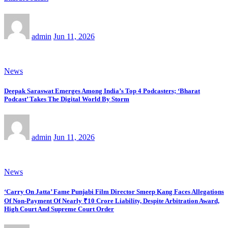
admin
Jun 11, 2026
News
Deepak Saraswat Emerges Among India’s Top 4 Podcasters; ‘Bharat
Podcast’ Takes The Digital World By Storm
admin
Jun 11, 2026
News
‘Carry On Jatta’ Fame Punjabi Film Director Smeep Kang Faces Allegations
Of Non-Payment Of Nearly ₹10 Crore Liability, Despite Arbitration Award,
High Court And Supreme Court Order