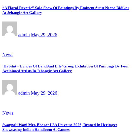
“A Floral Reverie” Solo Show Of Paintings By Eminent Artist Neena Bidikar
At Jehangir Art Gallery
admin
May 29, 2026
News
‘Habitat – Echoes Of Land And Life’ Group Exhibition Of Paintings By Four
Acclaimed Artists In Jehangir Art Gallery
admin
May 29, 2026
News
Swapnali Wani Mrs. Bharat-USA Universe 2026, Draped In Heritage:
Showcasing Indian Handloom At Cannes