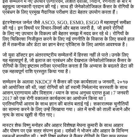
इस सम्मेलन में नए उपचार एल्गोरिदम, लक्षित दवाओं, निदान, रणनीती के बारे में
बहुमूल्य जानकारी प्रदान की गई। साथ ही जेनेकोलोजिकल कैंसर के रोगियों के
प्रबंधन के लिए प्रमुख नैदानिक परीक्षण डेटा बेहतर उपयोग करता हैं।
इंटरनेशनल जर्नल जैसे ASCO, SGO, ESMO, ESGO में महत्वपूर्ण समीक्षा
की गई। इन विषयों पर विचार-विमर्श और बहस जरुरी है, जो हमारे रोगियों
के लिए नए उपचार के विकल्प की बेहतर समझ में मदद कर रहे थे। रोगियों के
लिए चिकित्सा निजीकृत करने के लिए नई रणनीति के विकास के लिए सबसे हाल
ही में तकनीक और डेटा का ज्ञान बेस्ट प्रैक्टिस के लिए अत्यंत आवश्यक है।
जो युवा डॉक्टर इन अंतरराष्ट्रीय सम्मेलनों में हिस्सा नहीं ले पाते।उनके लिए
यह महत्वपूर्ण है, जो इलाज का प्रबंधन और देखभाल जेनेकोलोजिकल कैंसर के
रोगियों के लिए इष्टतम तरीका प्रभावित करता है कि अभ्यास के बदलते डेटा की
एक महत्वपूर्ण राशि प्रस्तुत किया गया है।
सम्मेलन के अलावा NKDCF ने कैंसर की एक कार्यशाला ७ जनवरी, २०१७
को आयोजित की थी, जहां रोगियों को डॉ स्वामी निर्मलानंद सरस्वती के साथ
आसन,प्राणायाम और विश्राम / ध्यान के साथ अनुभव प्राप्त हुआ।7 जनवरी
2017 को एक रोगी वकालत कार्यक्रम का आयोजन किया था।
प्रतिभागियों आराम के साथ ज्ञान की बातंय बताई गई। सकारात्मक चुनौतियों
का सामना करने के लिए उन्हें सिखाया गया। अंत में सभी को ताली बजाने और
नृत्य के साथ खुशी से गीत गाए।
मास्टर शेफ विष्णु मनोहर और आहार विशेषज्ञ मेघना कुमारी के साथ आहार
और पोषण पर एक सत्र संपन्न हुआ। दर्शकों ने भोजन और आहार के विभिन्न
पहलुओं बातचीत की। श्री विष्णु मनोहर ने कैंसर रोगियों के लिए कुछ स्वस्थ