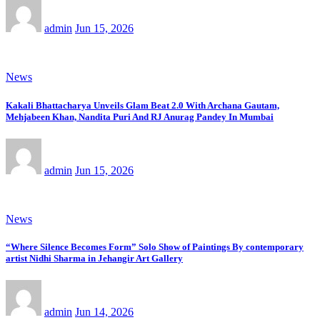
admin
Jun 15, 2026
News
Kakali Bhattacharya Unveils Glam Beat 2.0 With Archana Gautam,
Mehjabeen Khan, Nandita Puri And RJ Anurag Pandey In Mumbai
admin
Jun 15, 2026
News
“Where Silence Becomes Form” Solo Show of Paintings By contemporary
artist Nidhi Sharma in Jehangir Art Gallery
admin
Jun 14, 2026