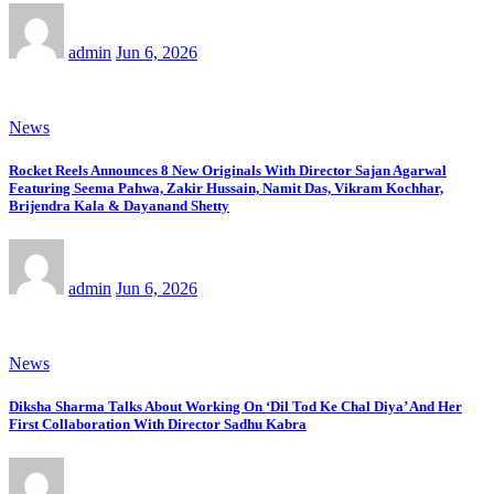
admin
Jun 6, 2026
News
Rocket Reels Announces 8 New Originals With Director Sajan Agarwal
Featuring Seema Pahwa, Zakir Hussain, Namit Das, Vikram Kochhar,
Brijendra Kala & Dayanand Shetty
admin
Jun 6, 2026
News
Diksha Sharma Talks About Working On ‘Dil Tod Ke Chal Diya’ And Her
First Collaboration With Director Sadhu Kabra