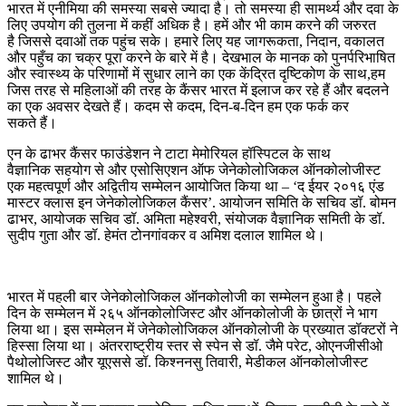
भारत में एनीमिया की समस्या सबसे ज्यादा है। तो समस्या ही सामर्थ्य और दवा के
लिए उपयोग की तुलना में कहीं अधिक है। हमें और भी काम करने की जरुरत
है जिससे दवाओं तक पहुंच सके। हमारे लिए यह जागरूकता, निदान, वकालत
और पहुँच का चक्र पूरा करने के बारे में है। देखभाल के मानक को पुनर्परिभाषित
और स्वास्थ्य के परिणामों में सुधार लाने का एक केंद्रित दृष्टिकोण के साथ,हम
जिस तरह से महिलाओं की तरह के कैंसर भारत में इलाज कर रहे हैं और बदलने
का एक अवसर देखते हैं। कदम से कदम, दिन-ब-दिन हम एक फर्क कर
सकते हैं।
एन के ढाभर कैंसर फाउंडेशन ने टाटा मेमोरियल हॉस्पिटल के साथ
वैज्ञानिक सहयोग से और एसोसिएशन ऑफ जेनेकोलोजिकल ऑनकोलोजीस्ट
एक महत्वपूर्ण और अद्वितीय सम्मेलन आयोजित किया था – ‘द ईयर २०१६ एंड
मास्टर क्लास इन जेनेकोलोजिकल कैंसर’. आयोजन समिति के सचिव डॉ. बोमन
ढाभर, आयोजक सचिव डॉ. अमिता महेश्वरी, संयोजक वैज्ञानिक समिती के डॉ.
सुदीप गुता और डॉ. हेमंत टोनगांवकर व अमिश दलाल शामिल थे।
भारत में पहली बार जेनेकोलोजिकल ऑनकोलोजी का सम्मेलन हुआ है। पहले
दिन के सम्मेलन में २६५ ऑनकोलोजिस्ट और ऑनकोलोजी के छात्रों ने भाग
लिया था। इस सम्मेलन में जेनेकोलोजिकल ऑनकोलोजी के प्रख्यात डॉक्टरों ने
हिस्सा लिया था। अंतरराष्ट्रीय स्तर से स्पेन से डॉ. जैमे परेट, ओएनजीसीओ
पैथोलोजिस्ट और यूएससे डॉ. किश्ननसु तिवारी, मेडीकल ऑनकोलोजीस्ट
शामिल थे।