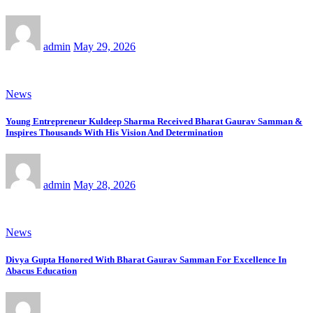
admin
May 29, 2026
News
Young Entrepreneur Kuldeep Sharma Received Bharat Gaurav Samman &
Inspires Thousands With His Vision And Determination
admin
May 28, 2026
News
Divya Gupta Honored With Bharat Gaurav Samman For Excellence In
Abacus Education