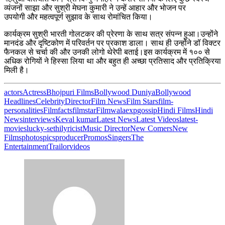
व्यंजनों साझा और सुश्री मेघना कुमारी ने उन्हें आहार और भोजन पर
उपयोगी और महत्वपूर्ण सुझाव के साथ रोमांचित किया।
कार्यक्रम सुश्री भारती गोलटकर की प्रेरणा के साथ सत्र संपन्न हुआ।उन्होंने
मानदंड और दृष्टिकोण में परिवर्तन पर प्रकाश डाला। साथ ही उन्होंने डॉ विक्टर
फैनकल से चर्चा की और उनकी लोगो थेरेपी बताई।इस कार्यक्रम में १०० से
अधिक रोगियों ने हिस्सा लिया था और बहुत ही अच्छा प्रतिसाद और प्रतिक्रिया
मिली है।
actors
Actress
Bhojpuri Films
Bollywood Duniya
Bollywood
Headlines
Celebrity
Director
Film News
Film Stars
film-
personalities
Filmfacts
filmstar
Filmwalaexp
gossip
Hindi Films
Hindi
News
interviews
Keval kumar
Latest News
Latest Videos
latest-
movies
lucky-sethi
lyricist
Music Director
New Comers
New
Films
photos
pics
producer
Promos
Singers
The
Entertainment
Trailor
videos