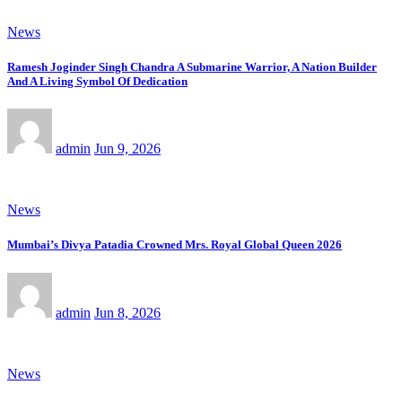
News
Ramesh Joginder Singh Chandra A Submarine Warrior, A Nation Builder
And A Living Symbol Of Dedication
admin
Jun 9, 2026
News
Mumbai’s Divya Patadia Crowned Mrs. Royal Global Queen 2026
admin
Jun 8, 2026
News