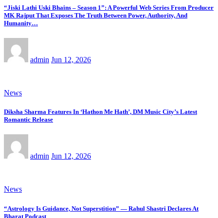
“Jiski Lathi Uski Bhains – Season 1”: A Powerful Web Series From Producer
MK Rajput That Exposes The Truth Between Power, Authority, And
Humanity…
admin
Jun 12, 2026
News
Diksha Sharma Features In ‘Hathon Me Hath’, DM Music City’s Latest
Romantic Release
admin
Jun 12, 2026
News
“Astrology Is Guidance, Not Superstition” — Rahul Shastri Declares At
Bharat Podcast