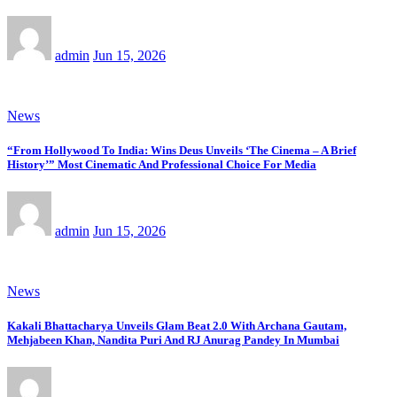
admin
Jun 15, 2026
News
“From Hollywood To India: Wins Deus Unveils ‘The Cinema – A Brief
History’” Most Cinematic And Professional Choice For Media
admin
Jun 15, 2026
News
Kakali Bhattacharya Unveils Glam Beat 2.0 With Archana Gautam,
Mehjabeen Khan, Nandita Puri And RJ Anurag Pandey In Mumbai