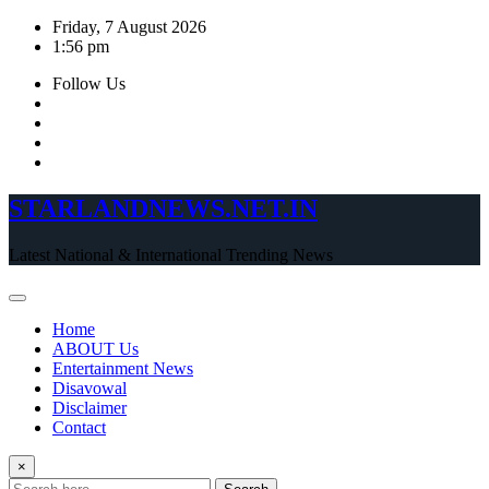
Skip
Friday, 7 August 2026
to
1:56 pm
content
Follow Us
STARLANDNEWS.NET.IN
Latest National & International Trending News
Home
ABOUT Us
Entertainment News
Disavowal
Disclaimer
Contact
×