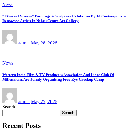
News
“Ethereal Visions” Paintings & Sculpture Exhibition By 14 Contemporary
Renowned Artists In Nehru Centre Art Gallery
admin
May 28, 2026
News
Western India Film & TV Producers Association And Lions Club Of
Millennium, Are Jointly Organising Free Eye Checkup Camp
admin
May 25, 2026
Search
Search
Recent Posts