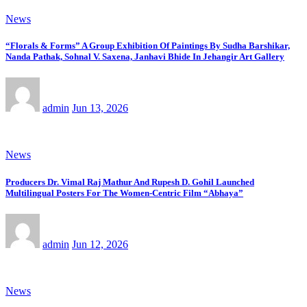
News
“Florals & Forms” A Group Exhibition Of Paintings By Sudha Barshikar,
Nanda Pathak, Sohnal V. Saxena, Janhavi Bhide In Jehangir Art Gallery
admin
Jun 13, 2026
News
Producers Dr. Vimal Raj Mathur And Rupesh D. Gohil Launched
Multilingual Posters For The Women-Centric Film “Abhaya”
admin
Jun 12, 2026
News