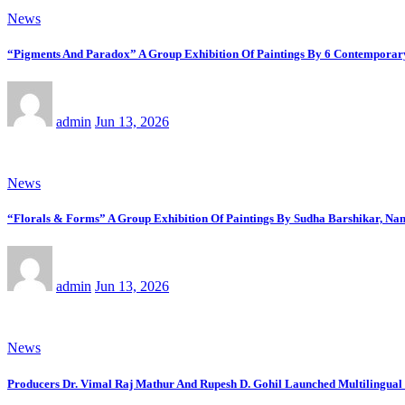
News
“Pigments And Paradox” A Group Exhibition Of Paintings By 6 Contemporary 
admin
Jun 13, 2026
News
“Florals & Forms” A Group Exhibition Of Paintings By Sudha Barshikar, Nand
admin
Jun 13, 2026
News
Producers Dr. Vimal Raj Mathur And Rupesh D. Gohil Launched Multilingua