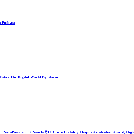
t Podcast
 Takes The Digital World By Storm
Of Non-Payment Of Nearly ₹10 Crore Liability, Despite Arbitration Award, Hi