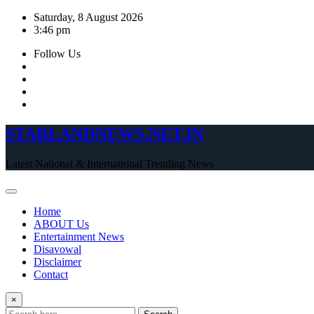
Skip
Saturday, 8 August 2026
to
3:46 pm
content
Follow Us
STARLANDNEWS.NET.IN
Latest National & International Trending News
Home
ABOUT Us
Entertainment News
Disavowal
Disclaimer
Contact
×