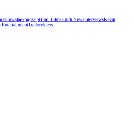
ar
Filmwalaexp
gossip
Hindi Films
Hindi News
interviews
Keval
 Entertainment
Trailor
videos