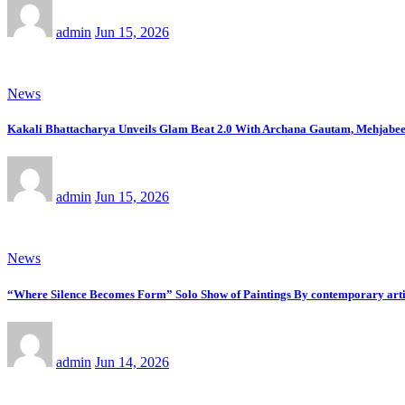
admin
Jun 15, 2026
News
Kakali Bhattacharya Unveils Glam Beat 2.0 With Archana Gautam, Mehjabe
admin
Jun 15, 2026
News
“Where Silence Becomes Form” Solo Show of Paintings By contemporary artis
admin
Jun 14, 2026