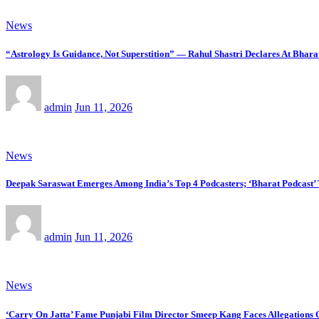
News
“Astrology Is Guidance, Not Superstition” — Rahul Shastri Declares At Bhara
admin
Jun 11, 2026
News
Deepak Saraswat Emerges Among India’s Top 4 Podcasters; ‘Bharat Podcast’
admin
Jun 11, 2026
News
‘Carry On Jatta’ Fame Punjabi Film Director Smeep Kang Faces Allegations 