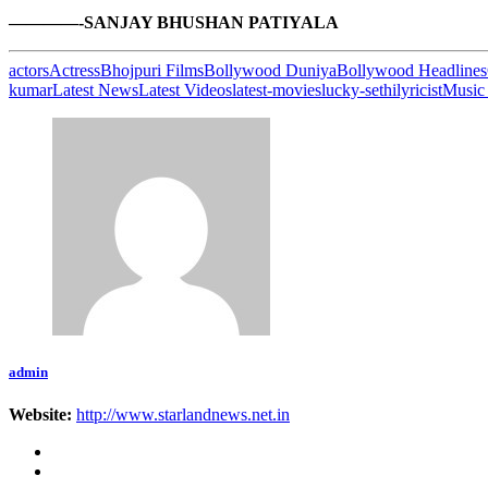
————-SANJAY BHUSHAN PATIYALA
actors
Actress
Bhojpuri Films
Bollywood Duniya
Bollywood Headlines
kumar
Latest News
Latest Videos
latest-movies
lucky-sethi
lyricist
Music 
admin
Website:
http://www.starlandnews.net.in