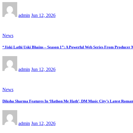
admin
Jun 12, 2026
News
“Jiski Lathi Uski Bhains – Season 1”: A Powerful Web Series From Produce
admin
Jun 12, 2026
News
Diksha Sharma Features In ‘Hathon Me Hath’, DM Music City’s Latest Roman
admin
Jun 12, 2026