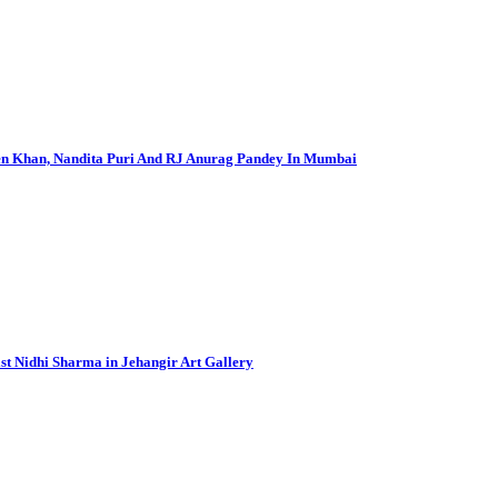
en Khan, Nandita Puri And RJ Anurag Pandey In Mumbai
t Nidhi Sharma in Jehangir Art Gallery