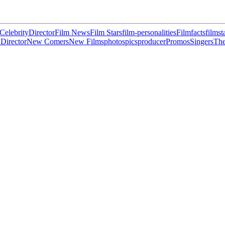
Celebrity
Director
Film News
Film Stars
film-personalities
Filmfacts
filmst
Director
New Comers
New Films
photos
pics
producer
Promos
Singers
The