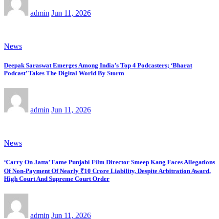
admin
Jun 11, 2026
News
Deepak Saraswat Emerges Among India’s Top 4 Podcasters; ‘Bharat
Podcast’ Takes The Digital World By Storm
admin
Jun 11, 2026
News
‘Carry On Jatta’ Fame Punjabi Film Director Smeep Kang Faces Allegations
Of Non-Payment Of Nearly ₹10 Crore Liability, Despite Arbitration Award,
High Court And Supreme Court Order
admin
Jun 11, 2026