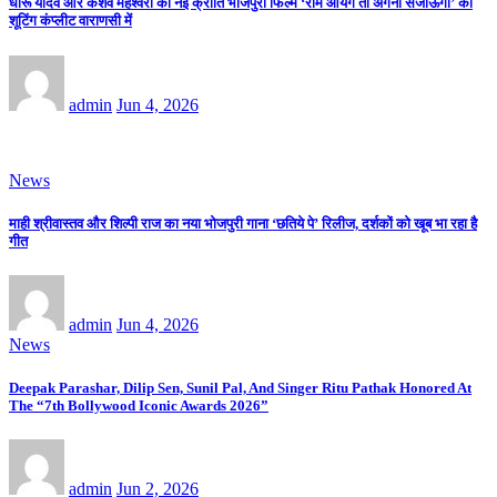
धीरू यादव और केशव महेश्वरी की नई क्रांति भोजपुरी फिल्म ‘राम आयेंगे तो अँगना सजाऊँगी’ की
शूटिंग कंप्लीट वाराणसी में
admin
Jun 4, 2026
News
माही श्रीवास्तव और शिल्पी राज का नया भोजपुरी गाना ‘छतिये पे’ रिलीज, दर्शकों को खूब भा रहा है
गीत
admin
Jun 4, 2026
News
Deepak Parashar, Dilip Sen, Sunil Pal, And Singer Ritu Pathak Honored At
The “7th Bollywood Iconic Awards 2026”
admin
Jun 2, 2026