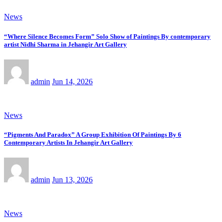
News
“Where Silence Becomes Form” Solo Show of Paintings By contemporary
artist Nidhi Sharma in Jehangir Art Gallery
admin
Jun 14, 2026
News
“Pigments And Paradox” A Group Exhibition Of Paintings By 6
Contemporary Artists In Jehangir Art Gallery
admin
Jun 13, 2026
News