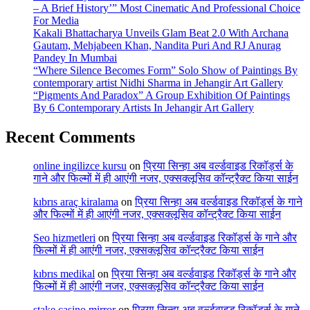
– A Brief History’” Most Cinematic And Professional Choice
For Media
Kakali Bhattacharya Unveils Glam Beat 2.0 With Archana
Gautam, Mehjabeen Khan, Nandita Puri And RJ Anurag
Pandey In Mumbai
“Where Silence Becomes Form” Solo Show of Paintings By
contemporary artist Nidhi Sharma in Jehangir Art Gallery
“Pigments And Paradox” A Group Exhibition Of Paintings
By 6 Contemporary Artists In Jehangir Art Gallery
Recent Comments
online ingilizce kursu
on
प्रिया सिन्हा अब वर्ल्डवाइड रिकॉर्ड्स के
गाने और फिल्मों में ही आएंगी नजर, एक्सक्लूसिव कॉन्ट्रैक्ट किया साईन
kıbrıs araç kiralama
on
प्रिया सिन्हा अब वर्ल्डवाइड रिकॉर्ड्स के गाने
और फिल्मों में ही आएंगी नजर, एक्सक्लूसिव कॉन्ट्रैक्ट किया साईन
Seo hizmetleri
on
प्रिया सिन्हा अब वर्ल्डवाइड रिकॉर्ड्स के गाने और
फिल्मों में ही आएंगी नजर, एक्सक्लूसिव कॉन्ट्रैक्ट किया साईन
kıbrıs medikal
on
प्रिया सिन्हा अब वर्ल्डवाइड रिकॉर्ड्स के गाने और
फिल्मों में ही आएंगी नजर, एक्सक्लूसिव कॉन्ट्रैक्ट किया साईन
stake casino mirror
on
प्रिया सिन्हा अब वर्ल्डवाइड रिकॉर्ड्स के गाने