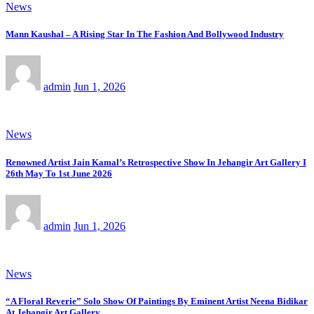
News
Mann Kaushal – A Rising Star In The Fashion And Bollywood Industry
admin
Jun 1, 2026
News
Renowned Artist Jain Kamal’s Retrospective Show In Jehangir Art Gallery I
26th May To 1st June 2026
admin
Jun 1, 2026
News
“A Floral Reverie” Solo Show Of Paintings By Eminent Artist Neena Bidikar
At Jehangir Art Gallery