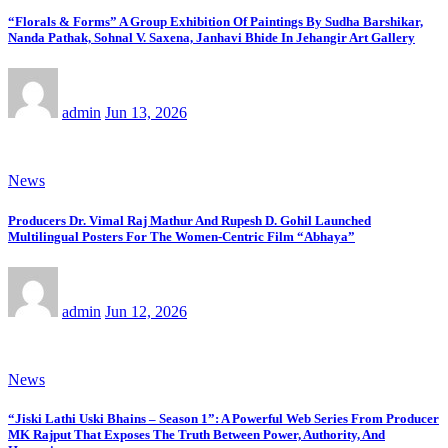
“Florals & Forms” A Group Exhibition Of Paintings By Sudha Barshikar,
Nanda Pathak, Sohnal V. Saxena, Janhavi Bhide In Jehangir Art Gallery
admin
Jun 13, 2026
News
Producers Dr. Vimal Raj Mathur And Rupesh D. Gohil Launched
Multilingual Posters For The Women-Centric Film “Abhaya”
admin
Jun 12, 2026
News
“Jiski Lathi Uski Bhains – Season 1”: A Powerful Web Series From Producer
MK Rajput That Exposes The Truth Between Power, Authority, And