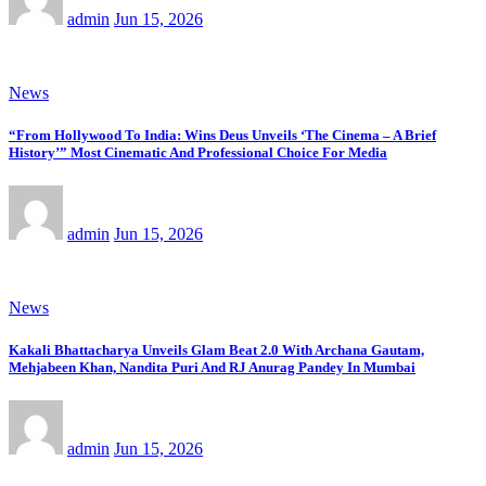
admin
Jun 15, 2026
News
“From Hollywood To India: Wins Deus Unveils ‘The Cinema – A Brief
History’” Most Cinematic And Professional Choice For Media
admin
Jun 15, 2026
News
Kakali Bhattacharya Unveils Glam Beat 2.0 With Archana Gautam,
Mehjabeen Khan, Nandita Puri And RJ Anurag Pandey In Mumbai
admin
Jun 15, 2026