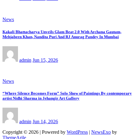
News
Kakali Bhattacharya Unveils Glam Beat 2.0 With Archana Gautam,
Mehjabeen Khan, Nandita Puri And RJ Anurag Pandey In Mumbai
admin
Jun 15, 2026
News
“Where Silence Becomes Form” Solo Show of Paintings By contemporary
artist Nidhi Sharma in Jehangir Art Gallery
admin
Jun 14, 2026
Copyright © 2026 | Powered by
WordPress
|
NewsExo
by
ThemeArile